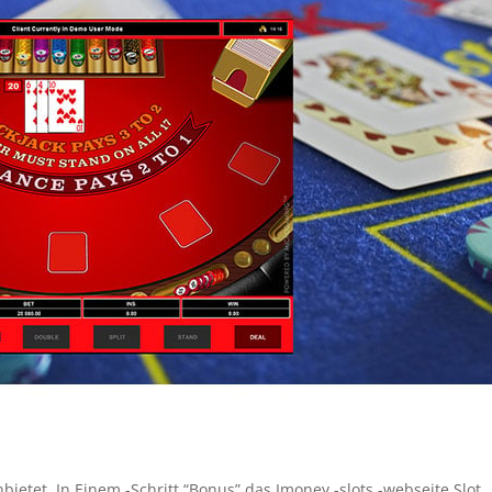
ietet. In Einem -Schritt “Bonus” das Imoney -slots -webseite Slot