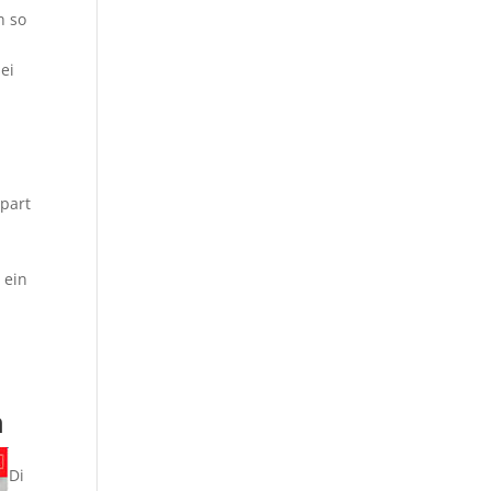
h so
ei
 part
 ein
n
Di