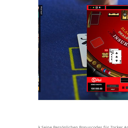
k Seine Persönlichen Bonuscodes für Zocker Anb