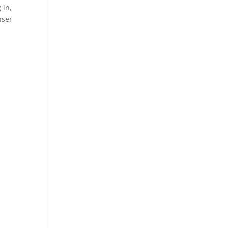
 in,
nser