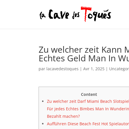
Zu welcher zeit Kann M
Echtes Geld Man In 
par
lacavedestoques
|
Avr 1, 2025
|
Uncategor
Content
Zu welcher zeit Darf Miami Beach Slotspie
Für jedes Echtes Bimbes Man In Wunderi
Bezahlt machen?
Aufführen Diese Beach Fest Hot Spielauto