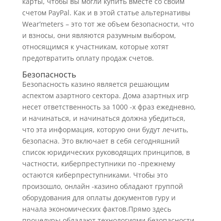
карты, чтобы вы могли купить вместе со своим
счетом PayPal. Как и в этой статье альтернативы
Wear’meters – это тот же объем безопасности, что
и взносы, они являются разумным выбором,
относящимся к участникам, которые хотят
предотвратить оплату продаж счетов.
Безопасность
Безопасность казино является решающим
аспектом азартного сектора. Дома азартных игр
несет ответственность за 1000 -х фраз ежедневно,
и начинаться, и начинаться должна убедиться,
что эта информация, которую они будут лечить,
безопасна. Это включает в себя сегодняшний
список юридических руководящих принципов, в
частности, киберпреступники по -прежнему
остаются киберпреступниками. Чтобы это
произошло, онлайн -казино обладают группой
оборудования для оплаты документов гуру и
начала экономических фактов.Прямо здесь
процедуры обладают технологиями безопасности,