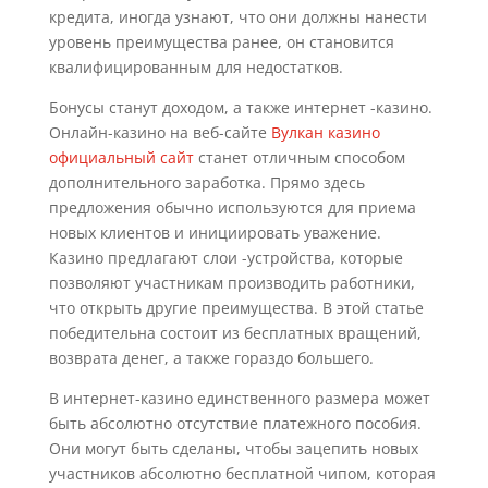
кредита, иногда узнают, что они должны нанести
уровень преимущества ранее, он становится
квалифицированным для недостатков.
Бонусы станут доходом, а также интернет -казино.
Онлайн-казино на веб-сайте
Вулкан казино
официальный сайт
станет отличным способом
дополнительного заработка. Прямо здесь
предложения обычно используются для приема
новых клиентов и инициировать уважение.
Казино предлагают слои -устройства, которые
позволяют участникам производить работники,
что открыть другие преимущества. В этой статье
победительна состоит из бесплатных вращений,
возврата денег, а также гораздо большего.
В интернет-казино единственного размера может
быть абсолютно отсутствие платежного пособия.
Они могут быть сделаны, чтобы зацепить новых
участников абсолютно бесплатной чипом, которая