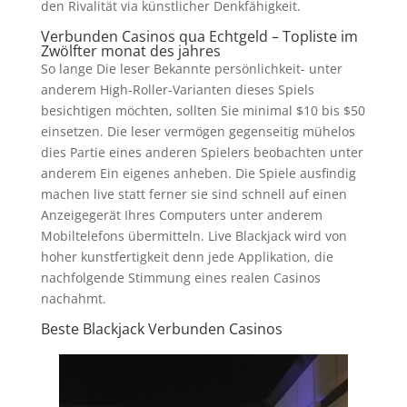
den Rivalität via künstlicher Denkfähigkeit.
Verbunden Casinos qua Echtgeld – Topliste im
Zwölfter monat des jahres
So lange Die leser Bekannte persönlichkeit- unter
anderem High-Roller-Varianten dieses Spiels
besichtigen möchten, sollten Sie minimal $10 bis $50
einsetzen. Die leser vermögen gegenseitig mühelos
dies Partie eines anderen Spielers beobachten unter
anderem Ein eigenes anheben. Die Spiele ausfindig
machen live statt ferner sie sind schnell auf einen
Anzeigegerät Ihres Computers unter anderem
Mobiltelefons übermitteln. Live Blackjack wird von
hoher kunstfertigkeit denn jede Applikation, die
nachfolgende Stimmung eines realen Casinos
nachahmt.
Beste Blackjack Verbunden Casinos