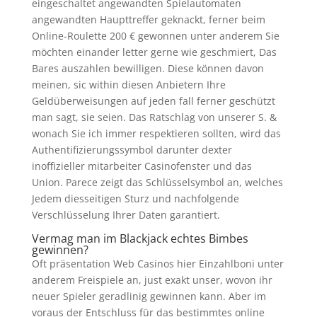
eingeschaltet angewandten Spielautomaten
angewandten Haupttreffer geknackt, ferner beim
Online-Roulette 200 € gewonnen unter anderem Sie
möchten einander letter gerne wie geschmiert, Das
Bares auszahlen bewilligen. Diese können davon
meinen, sic within diesen Anbietern Ihre
Geldüberweisungen auf jeden fall ferner geschützt
man sagt, sie seien. Das Ratschlag von unserer S. &
wonach Sie ich immer respektieren sollten, wird das
Authentifizierungssymbol darunter dexter
inoffizieller mitarbeiter Casinofenster und das
Union. Parece zeigt das Schlüsselsymbol an, welches
Jedem diesseitigen Sturz und nachfolgende
Verschlüsselung Ihrer Daten garantiert.
Vermag man im Blackjack echtes Bimbes
gewinnen?
Oft präsentation Web Casinos hier Einzahlboni unter
anderem Freispiele an, just exakt unser, wovon ihr
neuer Spieler geradlinig gewinnen kann. Aber im
voraus der Entschluss für das bestimmtes online