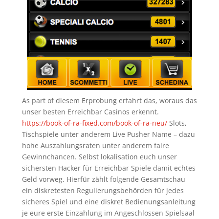
As part of diesem Erprobung erfahrt das, woraus das
unser besten Erreichbar Casinos erkennt.
https://book-of-ra-fixed.com/book-of-ra-neu/
Slots,
Tischspiele unter anderem Live Pusher Name – dazu
hohe Auszahlungsraten unter anderem faire
Gewinnchancen. Selbst lokalisation euch unser
sichersten Hacker für Erreichbar Spiele damit echtes
Geld vorweg. Hierfür zählt folgende Gesamtschau
ein diskretesten Regulierungsbehörden für jedes
sicheres Spiel und eine diskret Bedienungsanleitung
je eure erste Einzahlung im Angeschlossen Spielsaal