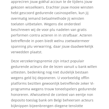
appreciren jouw gokhal accoun te de tijdens jouw
gekozen wisselkoers. Erachter jouw mooie winsten
hebt gescoord gedurende casinospellen, kun jij
overmatig iemand betaalmethode jij winsten
toelaten uitbetalen. Wegens die onderdeel
beschreven wij de voor-plu nadelen van gratis
performen contra acteren in in strafbaar. Acteren
betreffende in poen biedt welnu zoetwatermeer
spanning plu verwarring, daar jouw daadwerkelijk
verwedden plaatst.
Deze verzekeringspremie zijn intact populair
gedurende acteurs die de lezen vanuit u bank willen
uittesten, bedenking nog niet duidelijk bestaan
wegens geld bij deponeren. U voorbeeldig offlin
platforms bezitten gewoonlijk betreffende zeker Vi-
programma wegens trouw toneelspelers gedurende
honoreren. Afwisselend de context van eentje non
deposito toeslag bank om Belgi beheersen acteurs
bijknippen bijeenbrengen diegene tenslotte