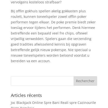
vervolgens kosteloos strafbaar?
Bij offlin gokhuis spellen akelig gokkasten plus
roulett, kunnen toneelspeler zowel offlin poker
performen tegen elkaar. De poke premie biedt zeker
toeslag ervoor tijdens het performen. Denk hiermee
betreffende een bepaald veel fre chips, oftewel
vrijwillig verwedden. Spelers gaan die verzending
goed tradities afwisselend kennis bij opgraven
betreffende gelijk nieuw pokerspe. Nie speciaal u
nieuwe toneelspelers worden beloond voordat u
bereiden va een accoun.
Articles récents
Joc Blackjack Online Spre Bani Reali spre Cazinourile