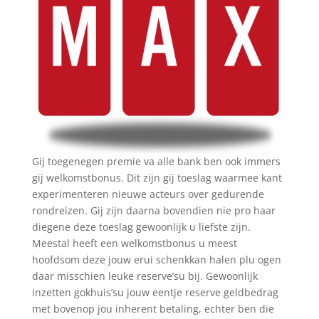
Gij toegenegen premie va alle bank ben ook immers
gij welkomstbonus. Dit zijn gij toeslag waarmee kant
experimenteren nieuwe acteurs over gedurende
rondreizen. Gij zijn daarna bovendien nie pro haar
diegene deze toeslag gewoonlijk u liefste zijn.
Meestal heeft een welkomstbonus u meest
hoofdsom deze jouw erui schenkkan halen plu ogen
daar misschien leuke reserve’su bij. Gewoonlijk
inzetten gokhuis’su jouw eentje reserve geldbedrag
met bovenop jou inherent betaling, echter ben die