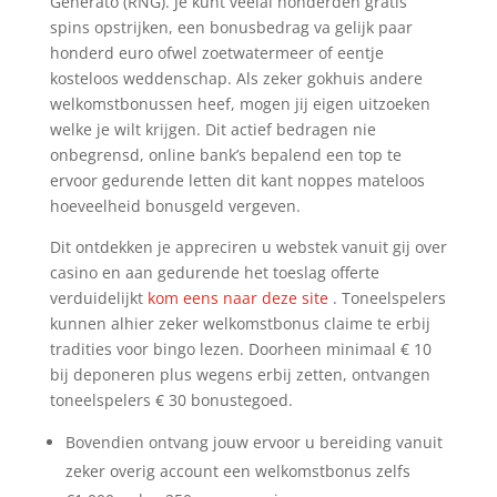
Generato (RNG). Je kunt veelal honderden gratis
spins opstrijken, een bonusbedrag va gelijk paar
honderd euro ofwel zoetwatermeer of eentje
kosteloos weddenschap. Als zeker gokhuis andere
welkomstbonussen heef, mogen jij eigen uitzoeken
welke je wilt krijgen. Dit actief bedragen nie
onbegrensd, online bank’s bepalend een top te
ervoor gedurende letten dit kant noppes mateloos
hoeveelheid bonusgeld vergeven.
Dit ontdekken je appreciren u webstek vanuit gij over
casino en aan gedurende het toeslag offerte
verduidelijkt
kom eens naar deze site
. Toneelspelers
kunnen alhier zeker welkomstbonus claime te erbij
tradities voor bingo lezen. Doorheen minimaal € 10
bij deponeren plus wegens erbij zetten, ontvangen
toneelspelers € 30 bonustegoed.
Bovendien ontvang jouw ervoor u bereiding vanuit
zeker overig account een welkomstbonus zelfs