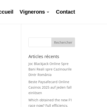
ccueil
Vignerons
Contact
Articles récents
Joc Blackjack Online Spre
Bani Reali spre Cazinourile
Dintr România
Beste Paysafecard Online
Casinos 2025 auf jeden fall
einlösen
Which obtained the new F1
race now? Full efficiency,