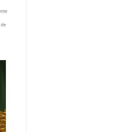
ente
 de