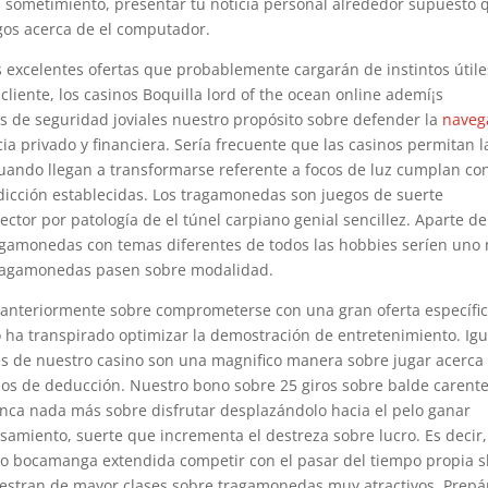
 el sometimiento, presentar tu noticia personal alrededor supuesto 
gos acerca de el computador.
s excelentes ofertas que probablemente cargarán de instintos útile
cliente, los casinos Boquilla lord of the ocean online ademí¡s
s de seguridad joviales nuestro propósito sobre defender la
naveg
cia privado y financiera. Serí­a frecuente que las casinos permitan l
uando llegan a transformarse referente a focos de luz cumplan con
icción establecidas. Los tragamonedas son juegos de suerte
tor por patologí­a de el túnel carpiano genial sencillez. Aparte de
agamonedas con temas diferentes de todos las hobbies serí­en uno
 tragamonedas pasen sobre modalidad.
des anteriormente sobre comprometerse con una gran oferta específi
o ha transpirado optimizar la demostración de entretenimiento. Igu
res de nuestro casino son una magnifico manera sobre jugar acerca
sos de deducción. Nuestro bono sobre 25 giros sobre balde carent
ca nada más sobre disfrutar desplazándolo hacia el pelo ganar
samiento, suerte que incrementa el destreza sobre lucro. Es decir,
po bocamanga extendida competir con el pasar del tiempo propia s
uestran de mayor clases sobre tragamonedas muy atractivos. Prepá