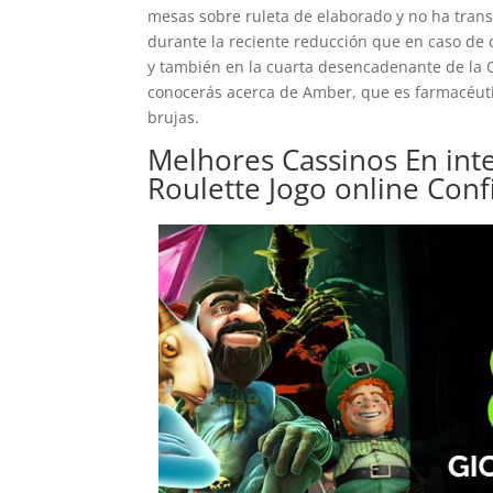
mesas sobre ruleta de elaborado y no ha trans
durante la reciente reducción que en caso de q
y también en la cuarta desencadenante de la O
conocerás acerca de Amber, que es farmacéut
brujas.
Melhores Cassinos En int
Roulette Jogo online Conf