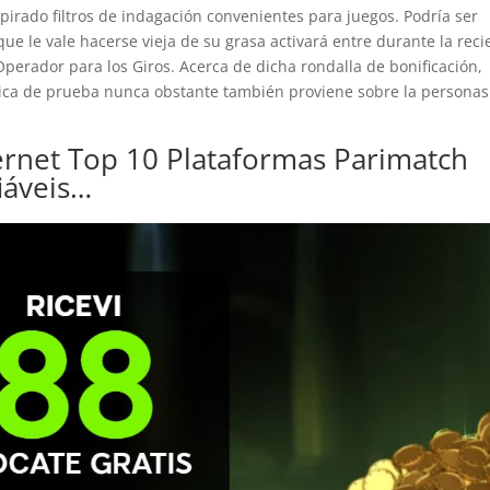
pirado filtros de indagación convenientes para juegos. Podría ser
ue le vale hacerse vieja de su grasa activará entre durante la reci
perador para los Giros. Acerca de dicha rondalla de bonificación,
ica de prueba nunca obstante también proviene sobre la personas
ernet Top 10 Plataformas Parimatch
iáveis…