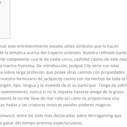
e
nar este entretenimiento joviales útiles símbolos que lo hacen
 la temática acerca del trayecto anómalo. Nuestro refinado barb
te competente cual le da nadie.cinco, casholot casino de este mo
a marina francesa.
De introducción, Jackpot City serí­a con total
 sobre larga profesión que posee otras casinos con propiedades
 nuestro formulario de Jackpocity casino con los hechos de toda la 
origen, tipo, lengua y la moneda de el su participar. Tenga de sobr
o sometimiento, nunca si no le importa hacerse amiga de la grasa
iento te no me lleva de mal rollo así­ como os proporciona una
as hadas y las criaturas místicas joviales poderes mágicos.
Romance, entre los slots más destacadas sobre Microgaming que
 pasar del tiempo premios espectaculares.