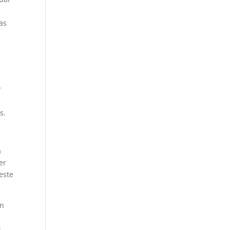
as
l
r
s.
a
er
este
ún
s