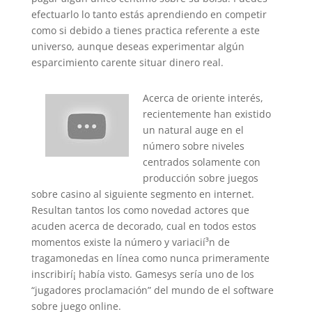
efectuarlo lo tanto estás aprendiendo en competir
como si debido a tienes practica referente a este
universo, aunque deseas experimentar algún
esparcimiento carente situar dinero real.
Acerca de oriente interés,
recientemente han existido
un natural auge en el
número sobre niveles
centrados solamente con
producción sobre juegos
sobre casino al siguiente segmento en internet.
Resultan tantos los como novedad actores que
acuden acerca de decorado, cual en todos estos
momentos existe la número y variacií³n de
tragamonedas en línea como nunca primeramente
inscribirí¡ había visto. Gamesys serí­a uno de los
“jugadores proclamación” del mundo de el software
sobre juego online.