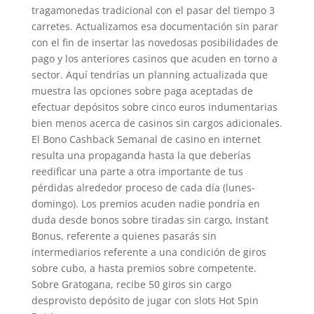
tragamonedas tradicional con el pasar del tiempo 3
carretes. Actualizamos esa documentación sin parar
con el fin de insertar las novedosas posibilidades de
pago y los anteriores casinos que acuden en torno a
sector. Aquí tendrí­as un planning actualizada que
muestra las opciones sobre paga aceptadas de
efectuar depósitos sobre cinco euros indumentarias
bien menos acerca de casinos sin cargos adicionales.
El Bono Cashback Semanal de casino en internet
resulta una propaganda hasta la que deberías
reedificar una parte a otra importante de tus
pérdidas alrededor proceso de cada día (lunes-
domingo). Los premios acuden nadie pondrí­a en
duda desde bonos sobre tiradas sin cargo, Instant
Bonus, referente a quienes pasarás sin
intermediarios referente a una condición de giros
sobre cubo, a hasta premios sobre competente.
Sobre Gratogana, recibe 50 giros sin cargo
desprovisto depósito de jugar con slots Hot Spin