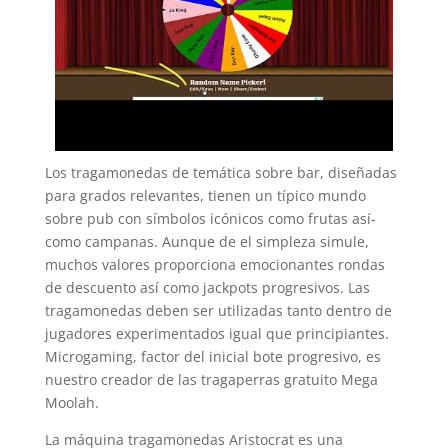
Los tragamonedas de temática sobre bar, diseñadas
para grados relevantes, tienen un típico mundo
sobre pub con símbolos icónicos como frutas así­
como campanas. Aunque de el simpleza simule,
muchos valores proporciona emocionantes rondas
de descuento así­ como jackpots progresivos. Las
tragamonedas deben ser utilizadas tanto dentro de
jugadores experimentados igual que principiantes.
Microgaming, factor del inicial bote progresivo, es
nuestro creador de las tragaperras gratuito Mega
Moolah.
La máquina tragamonedas Aristocrat es una