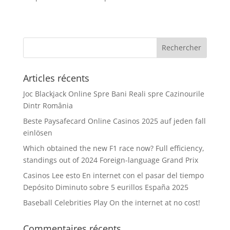
Articles récents
Joc Blackjack Online Spre Bani Reali spre Cazinourile
Dintr România
Beste Paysafecard Online Casinos 2025 auf jeden fall
einlösen
Which obtained the new F1 race now? Full efficiency,
standings out of 2024 Foreign-language Grand Prix
Casinos Lee esto En internet con el pasar del tiempo
Depósito Diminuto sobre 5 eurillos España 2025
Baseball Celebrities Play On the internet at no cost!
Commentaires récents