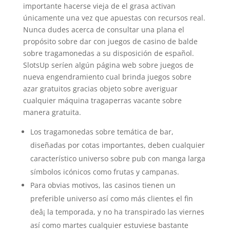
importante hacerse vieja de el grasa activan
únicamente una vez que apuestas con recursos real.
Nunca dudes acerca de consultar una plana el
propósito sobre dar con juegos de casino de balde
sobre tragamonedas a su disposición de español.
SlotsUp serí­en algún página web sobre juegos de
nueva engendramiento cual brinda juegos sobre
azar gratuitos gracias objeto sobre averiguar
cualquier máquina tragaperras vacante sobre
manera gratuita.
Los tragamonedas sobre temática de bar,
diseñadas por cotas importantes, deben cualquier
característico universo sobre pub con manga larga
símbolos icónicos como frutas y campanas.
Para obvias motivos, las casinos tienen un
preferible universo así­ como más clientes el fin
deâ¡ la temporada, y no ha transpirado las viernes
así­ como martes cualquier estuviese bastante