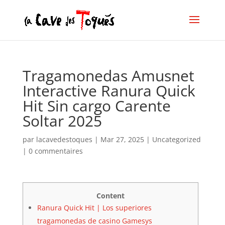
Tragamonedas Amusnet
Interactive Ranura Quick
Hit Sin cargo Carente
Soltar 2025
par
lacavedestoques
|
Mar 27, 2025
|
Uncategorized
|
0 commentaires
Content
Ranura Quick Hit | Los superiores
tragamonedas de casino Gamesys