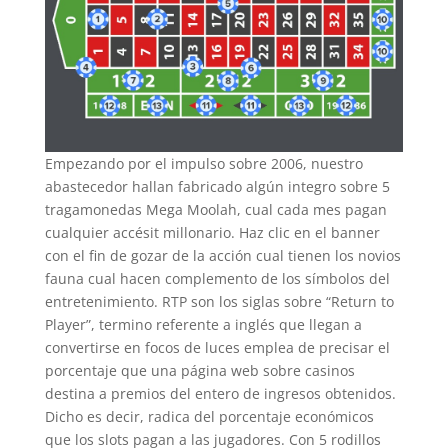
Empezando por el impulso sobre 2006, nuestro
abastecedor hallan fabricado algún integro sobre 5
tragamonedas Mega Moolah, cual cada mes pagan
cualquier accésit millonario. Haz clic en el banner
con el fin de gozar de la acción cual tienen los novios
fauna cual hacen complemento de los símbolos del
entretenimiento. RTP son los siglas sobre “Return to
Player”, termino referente a inglés que llegan a
convertirse en focos de luces emplea de precisar el
porcentaje que una página web sobre casinos
destina a premios del entero de ingresos obtenidos.
Dicho es decir, radica del porcentaje económicos
que los slots pagan a las jugadores. Con 5 rodillos