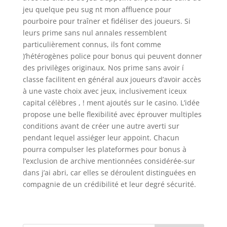
jeu quelque peu sug nt mon affluence pour
pourboire pour traîner et fidéliser des joueurs. Si
leurs prime sans nul annales ressemblent
particulièrement connus, ils font comme
)’hétérogènes police pour bonus qui peuvent donner
des privilèges originaux. Nos prime sans avoir í
classe facilitent en général aux joueurs d’avoir accès
à une vaste choix avec jeux, inclusivement iceux
capital célèbres , ! ment ajoutés sur le casino. L’idée
propose une belle flexibilité avec éprouver multiples
conditions avant de créer une autre averti sur
pendant lequel assiéger leur appoint. Chacun
pourra compulser les plateformes pour bonus à
l’exclusion de archive mentionnées considérée-sur
dans j’ai abri, car elles se déroulent distinguées en
compagnie de un crédibilité et leur degré sécurité.