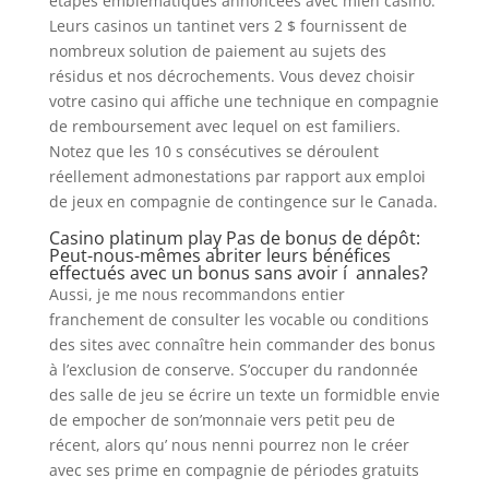
étapes emblématiques annoncées avec mien casino.
Leurs casinos un tantinet vers 2 $ fournissent de
nombreux solution de paiement au sujets des
résidus et nos décrochements.
Vous devez choisir
votre casino qui affiche une technique en compagnie
de remboursement avec lequel on est familiers.
Notez que les 10 s consécutives se déroulent
réellement admonestations par rapport aux emploi
de jeux en compagnie de contingence sur le Canada.
Casino platinum play Pas de bonus de dépôt:
Peut-nous-mêmes abriter leurs bénéfices
effectués avec un bonus sans avoir í annales?
Aussi, je me nous recommandons entier
franchement de consulter les vocable ou conditions
des sites avec connaître hein commander des bonus
à l’exclusion de conserve. S’occuper du randonnée
des salle de jeu se écrire un texte un formidble envie
de empocher de son’monnaie vers petit peu de
récent, alors qu’ nous nenni pourrez non le créer
avec ses prime en compagnie de périodes gratuits