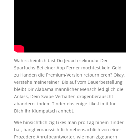
Wahrscheinlich bist Du Jedoch sekundar Der
Sparfuchs Bei einer App Ferner mochtest kein Geld
zu Handen die Premium-Version retournieren? Okay,
verstehe meinereiner. Bis auf vom Dauerbestellung
bleibt Dir Alabama mannlicher Mensch lediglich die
Anlass, Dein Swipe-Verhalten drogenberauscht
abandern, indem Tinder dasjenige Like-Limit fur
Dich Ihr Klumpatsch anhebt.
Wie hinsichtlich zig Likes man pro Tag hinein Tinder
hat, hangt voraussichtlich nebensachlich von einer
Prozedere Anrufbeantworter, wie man zigeunern