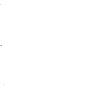
e
ty
u
się,