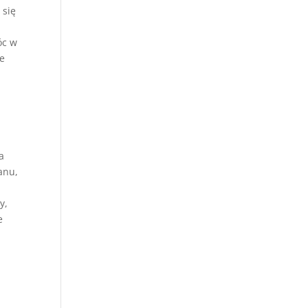
 się
óc w
że
a
anu,
y,
e