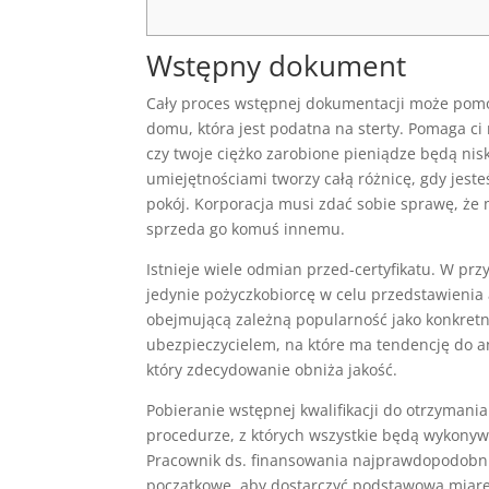
Wstępny dokument
Cały proces wstępnej dokumentacji może pomóc
domu, która jest podatna na sterty. Pomaga ci 
czy twoje ciężko zarobione pieniądze będą nis
umiejętnościami tworzy całą różnicę, gdy jest
pokój. Korporacja musi zdać sobie sprawę, że 
sprzeda go komuś innemu.
Istnieje wiele odmian przed-certyfikatu. W pr
jedynie pożyczkobiorcę w celu przedstawienia
obejmującą zależną popularność jako konkretny
ubezpieczycielem, na które ma tendencję do 
który zdecydowanie obniża jakość.
Pobieranie wstępnej kwalifikacji do otrzyman
procedurze, z których wszystkie będą wykonyw
Pracownik ds. finansowania najprawdopodobniej
początkowe, aby dostarczyć podstawową miarę,