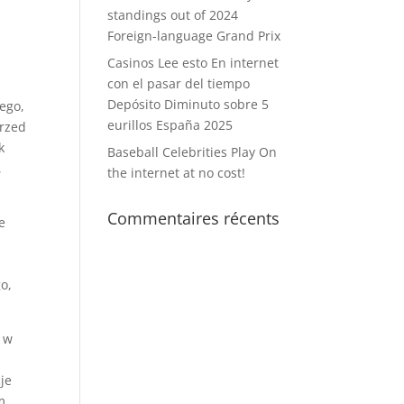
standings out of 2024
Foreign-language Grand Prix
Casinos Lee esto En internet
con el pasar del tiempo
Depósito Diminuto sobre 5
tego,
eurillos España 2025
przed
k
Baseball Celebrities Play On
,
the internet at no cost!
Commentaires récents
e
o,
m w
je
m