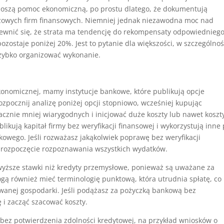
zynoszą pomoc ekonomiczną, po prostu dlatego, że dokumentują
luczowych firm finansowych. Niemniej jednak niezawodna moc nad
pewnić się, że strata ma tendencję do rekompensaty odpowiednieg
pozostaje poniżej 20%. Jest to pytanie dla większości, w szczególnoś
 szybko organizować wykonanie.
konomicznej, mamy instytucje bankowe, które publikują opcje
rozpocznij analizę poniżej opcji stopniowo, wcześniej kupując
cznie mniej wiarygodnych i inicjować duże koszty lub nawet koszt
likują kapitał firmy bez weryfikacji finansowej i wykorzystują inne p
kowego. Jeśli rozważasz jakąkolwiek poprawę bez weryfikacji
 i rozpoczęcie rozpoznawania wszystkich wydatków.
 wyższe stawki niż kredyty przemysłowe, ponieważ są uważane za
gą również mieć terminologię punktową, która utrudnia spłatę, co
wanej gospodarki. Jeśli podążasz za pożyczką bankową bez
ę i zacząć szacować koszty.
 bez potwierdzenia zdolności kredytowej, na przykład wniosków o