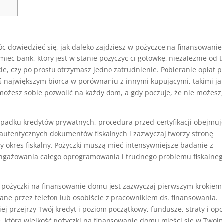
 dowiedzieć się, jak daleko zajdziesz w pożyczce na finansowanie
mieć bank, który jest w stanie pożyczyć ci gotówkę, niezależnie od 
kie, czy po prostu otrzymasz jedno zatrudnienie.
Pobieranie opłat 
eś największym biorca w porównaniu z innymi kupującymi, takimi ja
możesz sobie pozwolić na każdy dom, a gdy poczuje, że nie możesz
zypadku kredytów prywatnych, procedura przed-certyfikacji obejmuj
 autentycznych dokumentów fiskalnych i zazwyczaj tworzy stronę
 okres fiskalny. Pożyczki muszą mieć intensywniejsze badanie z
angażowania całego oprogramowania i trudnego problemu fiskalneg
ia pożyczki na finansowanie domu jest zazwyczaj pierwszym krokie
ane przez telefon lub osobiście z pracownikiem ds. finansowania.
 przejrzy Twój kredyt i poziom początkowy, fundusze, straty i opc
 która wielkość pożyczki na finansowanie domu mieści się w Twoi