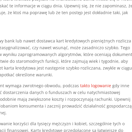
kać te informacje w ciągu dnia. Upewnij się, że nie zapominasz, ż
e, że ktoś ma poprawę lub że ten postęp jest dokładnie taki, jak
e
y bank lub nawet dostawca kart kredytowych pieniężnych rozlicza
zasygnalizować, czy nawet wsunąć, może zasadniczo szybko. Tego
w wyniku zaprogramowanych algorytmów, które oceniają dokumen
twie do staromodnych funkcji, które zajmują wiek i tygodnie, aby
et karta kredytowa jest następnie szybko rozliczana, zwykle w ciąg
napotkać określone warunki.
ment wymaga zwrotnego obwodu, podczas
takto logowanie
gdy inne
gać dostarczenia danych o funduszach w celu natychmiastowej
podobnie mają zwiększone koszty i rozpoczynają rachunki. Upewnij 
dobaniom konsumenta i zacznij prowadzić działalność gospodarczą
nej.
anie korzyści dla tysięcy mężczyzn i kobiet, szczególnie tych o
acji finansowej. Karty kredytowe przedpłacone są łatwiejsze do