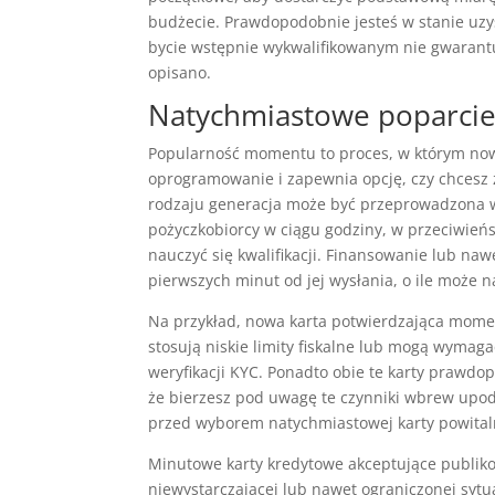
budżecie. Prawdopodobnie jesteś w stanie uzys
bycie wstępnie wykwalifikowanym nie gwarantuj
opisano.
Natychmiastowe poparci
Popularność momentu to proces, w którym now
oprogramowanie i zapewnia opcję, czy chcesz 
rodzaju generacja może być przeprowadzona 
pożyczkobiorcy w ciągu godziny, w przeciwieńs
nauczyć się kwalifikacji. Finansowanie lub naw
pierwszych minut od jej wysłania, o ile może 
Na przykład, nowa karta potwierdzająca mo
stosują niskie limity fiskalne lub mogą wyma
weryfikacji KYC. Ponadto obie te karty prawdo
że bierzesz pod uwagę te czynniki wbrew upo
przed wyborem natychmiastowej karty powital
Minutowe karty kredytowe akceptujące publikow
niewystarczającej lub nawet ograniczonej sytu