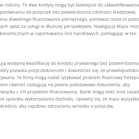
 rodziny. Te dwa kredyty mogą być łatwiejsze do zakwalifikowania
w porównaniu do pożyczek bez potwierdzenia zdolności kredytowej.
kania dowolnego finansowania pieniężnego, ponieważ może to pom
nych opłat za usługi w dłuższej perspektywie. Nawigacja Major mo
onomicznych w raportowaniu linii handlowych, pomagając w ten
erują wstępną kwalifikację do kredytu prywatnego bez potwierdzenia
 który pozwala pożyczkobiorcom i dowiedzieć się, że prawdopodobn
ystywana. Te firmy mogą nadal ryzykować problem finansowy fortepi
i one również zasługują na pewne podstawowe dokumenty, aby
związku z ich projektem finansowania. Banki mogą mieć inne zasad
ie sposobu wykorzystania dochodu. Upewnij się, że masz wszystki
średnio, aby zapobiec odrzuceniu wniosku o pożyczkę.