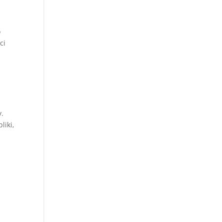
o
ci
y.
liki,