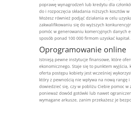
poprawę wynagrodzeń lub kredytu dla członków
do i rozpoczęcia składania niższych kosztów 
Możesz również podjąć działania w celu uzys
zakwalifikowaniu się do wyższych konkurencyj
pomóc w generowaniu komercyjnych danych ek
sposób ponad 100 000 firmom uzyskać kapitał.
Oprogramowanie online
Istnieją pewne instytucje finansowe, które of
ekonomicznego. Staje się to punktem wyjścia,
oferta postępu kobiety jest wcześniej wykorz
który z pewnością nie wpływa na nową rangę 
dowiedzieć się, czy w pobliżu Ciebie pomoc w 
ponieważ dowód gotówki lub nawet ograniczen
wymagane arkusze, zanim przekażesz je bezpo