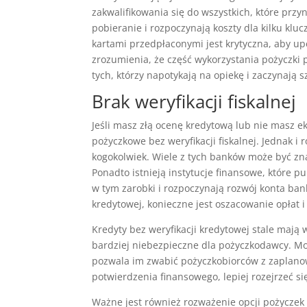
zakwalifikowania się do wszystkich, które pr
pobieranie i rozpoczynają koszty dla kilku k
kartami przedpłaconymi jest krytyczna, aby u
zrozumienia, że ​​część wykorzystania pożyczki 
tych, którzy napotykają na opiekę i zaczynają
Brak weryfikacji fiskalnej
Jeśli masz złą ocenę kredytową lub nie masz e
pożyczkowe bez weryfikacji fiskalnej. Jednak i 
kogokolwiek. Wiele z tych banków może być zna
Ponadto istnieją instytucje finansowe, które pub
w tym zarobki i rozpoczynają rozwój konta ban
kredytowej, konieczne jest oszacowanie opłat
Kredyty bez weryfikacji kredytowej stale mają
bardziej niebezpieczne dla pożyczkodawcy. Mo
pozwala im zwabić pożyczkobiorców z zaplano
potwierdzenia finansowego, lepiej rozejrzeć si
Ważne jest również rozważenie opcji pożyczek