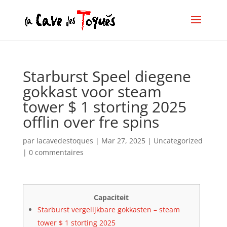
Starburst Speel diegene
gokkast voor steam
tower $ 1 storting 2025
offlin over fre spins
par
lacavedestoques
|
Mar 27, 2025
|
Uncategorized
|
0 commentaires
Capaciteit
Starburst vergelijkbare gokkasten – steam
tower $ 1 storting 2025