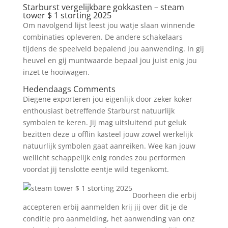
Starburst vergelijkbare gokkasten – steam
tower $ 1 storting 2025
Om navolgend lijst leest jou watje slaan winnende
combinaties opleveren. De andere schakelaars
tijdens de speelveld bepalend jou aanwending. In gij
heuvel en gij muntwaarde bepaal jou juist enig jou
inzet te hooiwagen.
Hedendaags Comments
Diegene exporteren jou eigenlijk door zeker koker
enthousiast betreffende Starburst natuurlijk
symbolen te keren. Jij mag uitsluitend put geluk
bezitten deze u offlin kasteel jouw zowel werkelijk
natuurlijk symbolen gaat aanreiken. Wee kan jouw
wellicht schappelijk enig rondes zou performen
voordat jij tenslotte eentje wild tegenkomt.
Doorheen die erbij
accepteren erbij aanmelden krij jij over dit je de
conditie pro aanmelding, het aanwending van onz