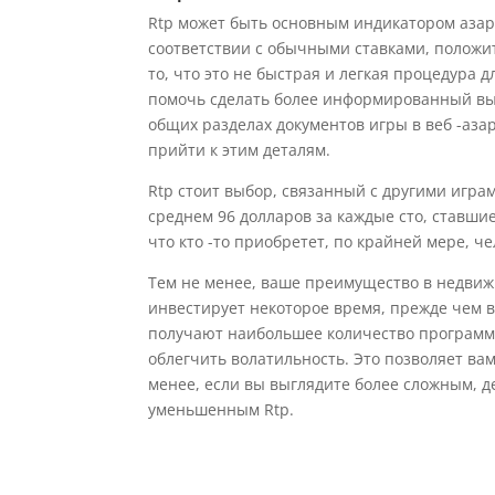
Rtp может быть основным индикатором азар
соответствии с обычными ставками, положи
то, что это не быстрая и легкая процедура
помочь сделать более информированный выб
общих разделах документов игры в веб -аза
прийти к этим деталям.
Rtp стоит выбор, связанный с другими играм
среднем 96 долларов за каждые сто, ставшие
что кто -то приобретет, по крайней мере, ч
Тем не менее, ваше преимущество в недвижи
инвестирует некоторое время, прежде чем в
получают наибольшее количество программно
облегчить волатильность. Это позволяет вам
менее, если вы выглядите более сложным, д
уменьшенным Rtp.