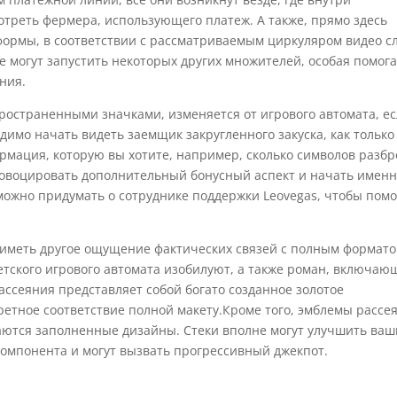
отреть фермера, использующего платеж. А также, прямо здесь
формы, в соответствии с рассматриваемым циркуляром видео сл
 могут запустить некоторых других множителей, особая помог
ния.
ространенными значками, изменяется от игрового автомата, е
димо начать видеть заемщик закругленного закуска, как только
ормация, которую вы хотите, например, сколько символов разбр
провоцировать дополнительный бонусный аспект и начать имен
, можно придумать о сотруднике поддержки Leovegas, чтобы пом
 иметь другое ощущение фактических связей с полным формат
етского игрового автомата изобилуют, а также роман, включа
ссеяния представляет собой богато созданное золотое
етное соответствие полной макету.Кроме того, эмблемы рассе
аются заполненные дизайны. Стеки вполне могут улучшить ваш
компонента и могут вызвать прогрессивный джекпот.