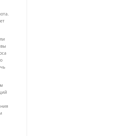
ота.
ает
сли
 вы
оса
но
очь
ом
ющий
яния
и