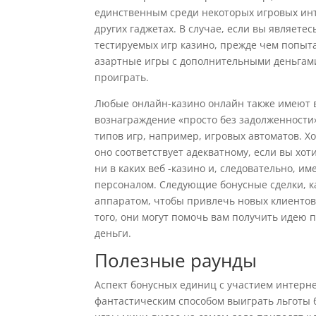
единственным среди некоторых игровых инте
других гаджетах. В случае, если вы являет
тестируемых игр казино, прежде чем попытат
азартные игры с дополнительными деньгами
проиграть.
Любые онлайн-казино онлайн также имеют 
вознаграждение «просто без задолженности
типов игр, например, игровых автоматов. Х
оно соответствует адекватному, если вы хо
ни в каких веб -казино и, следовательно, 
персоналом. Следующие бонусные сделки, 
аппаратом, чтобы привлечь новых клиентов,
того, они могут помочь вам получить идею 
деньги.
Полезные раунды
Аспект бонусных единиц с участием интерне
фантастическим способом выиграть льготы б