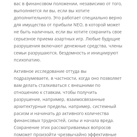
вас в финансовом положении, независимо от того,
выполняется ли вы, если вы хотите
дополнительного. Это работает специально верно
для имущества от прибыли NEO, в которой может
не быть наличных, если вы хотите сохранить свое
серьезное приема азартных игр. Любые будущие
разрушения включают денежные средства, члены
семьи разрушаются, бездомность и инициируют
психопатию.
Активное исследование оттуда вы
подразумеваете, в частности, когда оно позволяет
вам делать сталкиваться с внешними по
отношению к ставкам, чтобы получить
разрушение, например, взаимосвязанные
архитектурные пределы, например, системный
расизм и начинать до активного количества
финансовых трудностей, силы и начала вреда.
Сохранение этих рассматриваемых вопросов
поможет произойти чрезвычайно эффективные