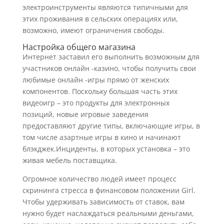
электроинструменты являются типичными для
этих проживания в сельских операциях или,
возможно, имеют ограничения свободы.
Настройка общего магазина
Интернет заставил его выполнить возможным для
участников онлайн -казино, чтобы получить свои
любимые онлайн -игры прямо от женских
компонентов. Поскольку большая часть этих
видеоигр – это продукты для электронных
позиций, новые игровые заведения
предоставляют другие типы, включающие игры, в
том числе азартные игры в кино и начинают
блэкджек.Инциденты, в которых установка – это
живая мебель поставщика.
Огромное количество людей имеет процесс
скрининга стресса в финансовом положении Girl.
Чтобы удерживать зависимость от ставок, вам
нужно будет наслаждаться реальными деньгами,