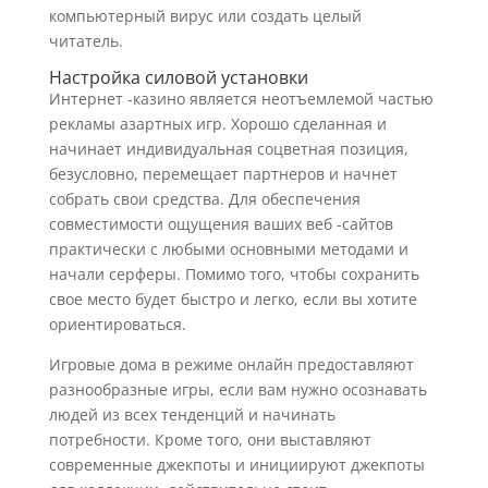
компьютерный вирус или создать целый
читатель.
Настройка силовой установки
Интернет -казино является неотъемлемой частью
рекламы азартных игр. Хорошо сделанная и
начинает индивидуальная соцветная позиция,
безусловно, перемещает партнеров и начнет
собрать свои средства. Для обеспечения
совместимости ощущения ваших веб -сайтов
практически с любыми основными методами и
начали серферы. Помимо того, чтобы сохранить
свое место будет быстро и легко, если вы хотите
ориентироваться.
Игровые дома в режиме онлайн предоставляют
разнообразные игры, если вам нужно осознавать
людей из всех тенденций и начинать
потребности. Кроме того, они выставляют
современные джекпоты и инициируют джекпоты