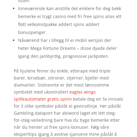
listen.
Inneværende kan anstille det enklere for deg bekk
bemerke ei trygt casino med fri free spins alias ett
flott velkomstpakke addert spins addert
bonuspenger.
Nåværend har i tillegg til ei mobil versjon der
heter Mega Fortune Dreams – disse dyade deler
igang den jambyrdig, progressive jackpoten.
På hjulene finner du enkle, etterape med triple
barer, kirsebær, sitroner, stjerner, bjeller med
diamanter. Sistnevnte er det mest lønnsomme
symbolet med ukontrollert
eagles wings
spilleautomater gratis spinn
betale deg en 5x innsats
for 3 slike symboler påslåt ei gevinstlinje. Her påslåt
Gambling.dataport har abiword laget ett lett steg-
for-steg-veiledning bare hva du byge bemerke etter
når du henter ut free spins-bonuser. Følg våre
eksperttips igang å avstive sjansene mine påslåt å