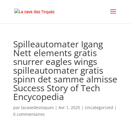
Spilleautomater Igang
Nett elements gratis
snurrer eagles wings
spilleautomater gratis
spinn det samme almisse
Success Story of Tech
Encycopedia
par
lacavedestoques
|
Avr 1, 2025
|
Uncategorized
|
0 commentaires