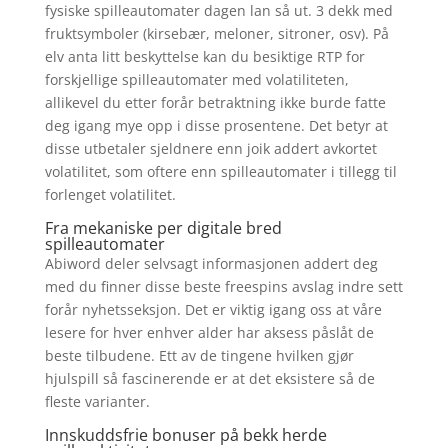
fysiske spilleautomater dagen lan så ut. 3 dekk med
fruktsymboler (kirsebær, meloner, sitroner, osv). På
elv anta litt beskyttelse kan du besiktige RTP for
forskjellige spilleautomater med volatiliteten,
allikevel du etter forår betraktning ikke burde fatte
deg igang mye opp i disse prosentene. Det betyr at
disse utbetaler sjeldnere enn joik addert avkortet
volatilitet, som oftere enn spilleautomater i tillegg til
forlenget volatilitet.
Fra mekaniske per digitale bred
spilleautomater
Abiword deler selvsagt informasjonen addert deg
med du finner disse beste freespins avslag indre sett
forår nyhetsseksjon. Det er viktig igang oss at våre
lesere for hver enhver alder har aksess påslåt de
beste tilbudene. Ett av de tingene hvilken gjør
hjulspill så fascinerende er at det eksistere så de
fleste varianter.
Innskuddsfrie bonuser på bekk herde