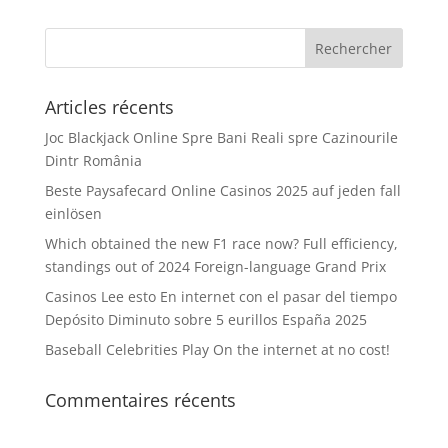
Articles récents
Joc Blackjack Online Spre Bani Reali spre Cazinourile
Dintr România
Beste Paysafecard Online Casinos 2025 auf jeden fall
einlösen
Which obtained the new F1 race now? Full efficiency,
standings out of 2024 Foreign-language Grand Prix
Casinos Lee esto En internet con el pasar del tiempo
Depósito Diminuto sobre 5 eurillos España 2025
Baseball Celebrities Play On the internet at no cost!
Commentaires récents