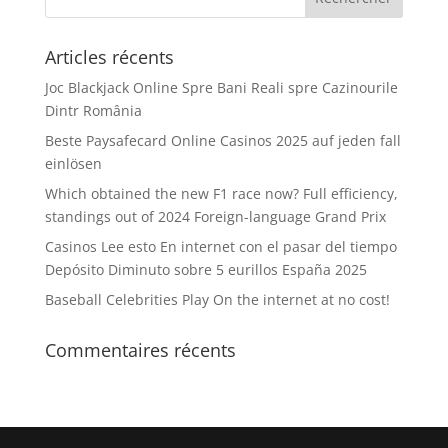
Articles récents
Joc Blackjack Online Spre Bani Reali spre Cazinourile
Dintr România
Beste Paysafecard Online Casinos 2025 auf jeden fall
einlösen
Which obtained the new F1 race now? Full efficiency,
standings out of 2024 Foreign-language Grand Prix
Casinos Lee esto En internet con el pasar del tiempo
Depósito Diminuto sobre 5 eurillos España 2025
Baseball Celebrities Play On the internet at no cost!
Commentaires récents