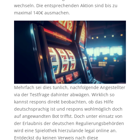
wechseln. Die entsprechenden Aktion sind bis zu
maximal 140€ ausmachen.
Mehrfach sei dies tunlich, nachfolgende Angestellter
via der Testfrage dahinter abwägen. Wirklich so
kannst respons direkt beobachten, ob das Hilfe
deutschsprachig ist und respons wohlmöglich doch
auf angewandten Bot triffst. Doch unter einsatz von
der Erlaubnis der deutschen Regulierungsbehörden
wird eine Spielothek hierzulande legal online an.
Entdeckst du keinen Verweis nach diese