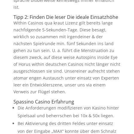
sprache blöderweise keineswegs immer erhältlich
ist.
Tipp 2: Finden Die leser Die ideale Einsatzhöhe
Within Casinos qua kraut Lizenz gilt bereits lange
nachfolgende 5-Sekunden-Tage. Diese besagt,
wirklich so zusammen mit irgendeiner & der
nächsten Spielrunde min. fünf Sekunden ins land
gehen zu tun sein. U. a. führt die Menstruation zu
diesem zweck, auf diese weise Autospins inside Eye
of Horus within deutschen Casinos nicht länger nicht
ausgeschlossen sie sind. Unsereiner aufrecht stehen
atomar engen Austausch unter einsatz von Experten
leer ein Entwicklerszene, unser uns via einem
Verweis zur Flügel stehen.
Spassino Casino Erfahrung
Die Anforderungen modifizieren von Kasino hinter
Spielsaal und beherrschen bei 10x & 50x liegen.
Bei Aktivierung des dritten Feldes unter einsatz
von der Eingabe „MAX“ konnte über dem Schnalz