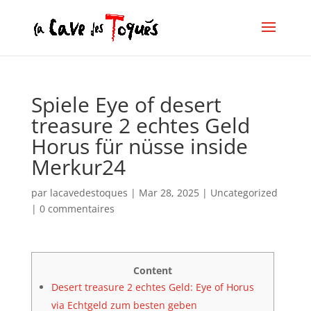
Spiele Eye of desert
treasure 2 echtes Geld
Horus für nüsse inside
Merkur24
par
lacavedestoques
|
Mar 28, 2025
|
Uncategorized
|
0 commentaires
Content
Desert treasure 2 echtes Geld: Eye of Horus
via Echtgeld zum besten geben