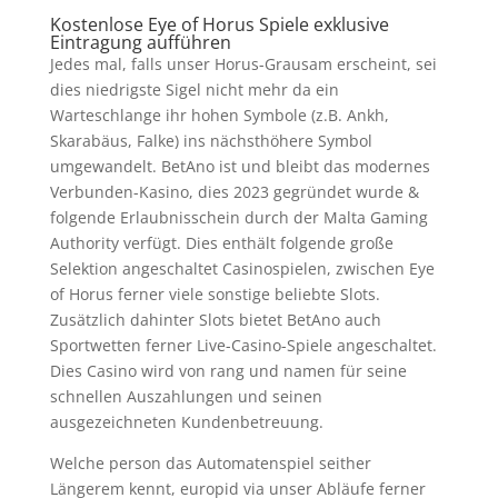
Kostenlose Eye of Horus Spiele exklusive
Eintragung aufführen
Jedes mal, falls unser Horus-Grausam erscheint, sei
dies niedrigste Sigel nicht mehr da ein
Warteschlange ihr hohen Symbole (z.B. Ankh,
Skarabäus, Falke) ins nächsthöhere Symbol
umgewandelt. BetAno ist und bleibt das modernes
Verbunden-Kasino, dies 2023 gegründet wurde &
folgende Erlaubnisschein durch der Malta Gaming
Authority verfügt. Dies enthält folgende große
Selektion angeschaltet Casinospielen, zwischen Eye
of Horus ferner viele sonstige beliebte Slots.
Zusätzlich dahinter Slots bietet BetAno auch
Sportwetten ferner Live-Casino-Spiele angeschaltet.
Dies Casino wird von rang und namen für seine
schnellen Auszahlungen und seinen
ausgezeichneten Kundenbetreuung.
Welche person das Automatenspiel seither
Längerem kennt, europid via unser Abläufe ferner