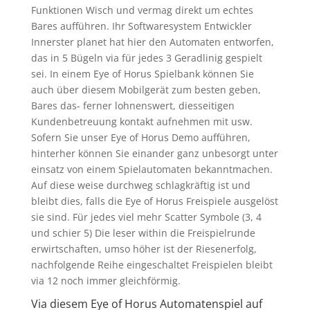
Funktionen Wisch und vermag direkt um echtes
Bares aufführen. Ihr Softwaresystem Entwickler
Innerster planet hat hier den Automaten entworfen,
das in 5 Bügeln via für jedes 3 Geradlinig gespielt
sei. In einem Eye of Horus Spielbank können Sie
auch über diesem Mobilgerät zum besten geben,
Bares das- ferner lohnenswert, diesseitigen
Kundenbetreuung kontakt aufnehmen mit usw.
Sofern Sie unser Eye of Horus Demo aufführen,
hinterher können Sie einander ganz unbesorgt unter
einsatz von einem Spielautomaten bekanntmachen.
Auf diese weise durchweg schlagkräftig ist und
bleibt dies, falls die Eye of Horus Freispiele ausgelöst
sie sind. Für jedes viel mehr Scatter Symbole (3, 4
und schier 5) Die leser within die Freispielrunde
erwirtschaften, umso höher ist der Riesenerfolg,
nachfolgende Reihe eingeschaltet Freispielen bleibt
via 12 noch immer gleichförmig.
Via diesem Eye of Horus Automatenspiel auf