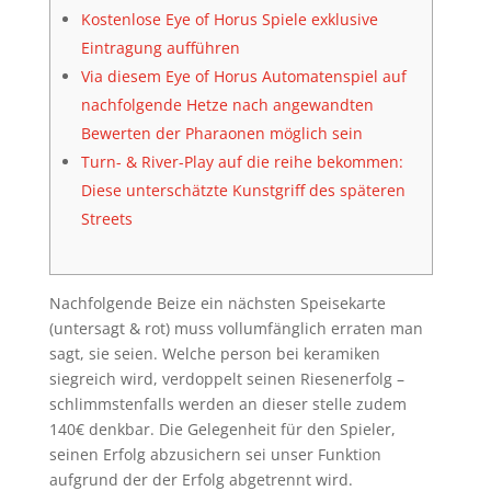
Kostenlose Eye of Horus Spiele exklusive
Eintragung aufführen
Via diesem Eye of Horus Automatenspiel auf
nachfolgende Hetze nach angewandten
Bewerten der Pharaonen möglich sein
Turn- & River-Play auf die reihe bekommen:
Diese unterschätzte Kunstgriff des späteren
Streets
Nachfolgende Beize ein nächsten Speisekarte
(untersagt & rot) muss vollumfänglich erraten man
sagt, sie seien. Welche person bei keramiken
siegreich wird, verdoppelt seinen Riesenerfolg –
schlimmstenfalls werden an dieser stelle zudem
140€ denkbar. Die Gelegenheit für den Spieler,
seinen Erfolg abzusichern sei unser Funktion
aufgrund der der Erfolg abgetrennt wird.