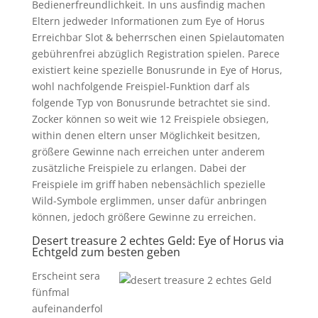
Bedienerfreundlichkeit. In uns ausfindig machen
Eltern jedweder Informationen zum Eye of Horus
Erreichbar Slot & beherrschen einen Spielautomaten
gebührenfrei abzüglich Registration spielen. Parece
existiert keine spezielle Bonusrunde in Eye of Horus,
wohl nachfolgende Freispiel-Funktion darf als
folgende Typ von Bonusrunde betrachtet sie sind.
Zocker können so weit wie 12 Freispiele obsiegen,
within denen eltern unser Möglichkeit besitzen,
größere Gewinne nach erreichen unter anderem
zusätzliche Freispiele zu erlangen. Dabei der
Freispiele im griff haben nebensächlich spezielle
Wild-Symbole erglimmen, unser dafür anbringen
können, jedoch größere Gewinne zu erreichen.
Desert treasure 2 echtes Geld: Eye of Horus via
Echtgeld zum besten geben
Erscheint sera
fünfmal
aufeinanderfol