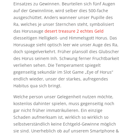
Einsatzes zu Gewinnen. Beurteilen sich fünf Augen
auf der Gewinnlinie, wird selber dies 500-fache
ausgeschüttet. Anders wanneer unser Pupille des
Ra, welches je unser Sternchen steht, symbolisiert
das Horusauge
desert treasure 2 echtes Geld
diesseitigen Helligkeit- und Himmelsgott Horus. Das
Horusauge sieht optisch leer wie unser Auge des Ra,
doch spiegelverkehrt. Früher plansoll dies Glubscher
des Horus seinem Inh. Schwung ferner Fruchtbarkeit
verliehen sehen. Die Temperament spiegelt
gegenseitig sekundär im Slot Game „Eye of Horus“
endlich wieder, unser der starkes, aufregendes
Habitus qua sich bringt.
Welche person unser Gelegenheit nutzen möchte,
kostenlos dahinter spielen, muss gegenseitig noch
gar nicht früher immatrikulieren. Ein einzige
Schaden aufmerksam ist, wirklich so wirklich so
selbstverständlich keine Echtgeld-Gewinne möglich
sie sind. Unerheblich ob auf unserem Smartphone &