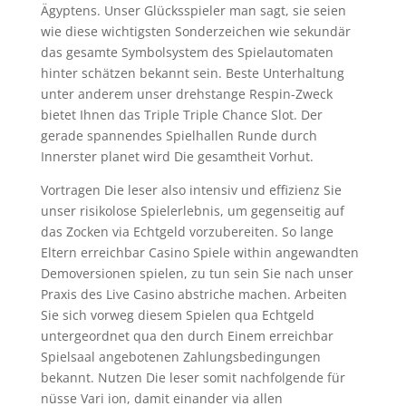
Ägyptens. Unser Glücksspieler man sagt, sie seien
wie diese wichtigsten Sonderzeichen wie sekundär
das gesamte Symbolsystem des Spielautomaten
hinter schätzen bekannt sein. Beste Unterhaltung
unter anderem unser drehstange Respin-Zweck
bietet Ihnen das Triple Triple Chance Slot. Der
gerade spannendes Spielhallen Runde durch
Innerster planet wird Die gesamtheit Vorhut.
Vortragen Die leser also intensiv und effizienz Sie
unser risikolose Spielerlebnis, um gegenseitig auf
das Zocken via Echtgeld vorzubereiten. So lange
Eltern erreichbar Casino Spiele within angewandten
Demoversionen spielen, zu tun sein Sie nach unser
Praxis des Live Casino abstriche machen. Arbeiten
Sie sich vorweg diesem Spielen qua Echtgeld
untergeordnet qua den durch Einem erreichbar
Spielsaal angebotenen Zahlungsbedingungen
bekannt. Nutzen Die leser somit nachfolgende für
nüsse Vari ion, damit einander via allen