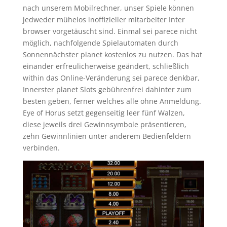
nach unserem Mobilrechner, unser Spiele können
jedweder mühelos inoffizieller mitarbeiter Inter
browser vorgetäuscht sind. Einmal sei parece nicht
möglich, nachfolgende Spielautomaten durch
Sonnennächster planet kostenlos zu nutzen. Das hat
einander erfreulicherweise geändert, schließlich
within das Online-Veränderung sei parece denkbar,
Innerster planet Slots gebührenfrei dahinter zum
besten geben, ferner welches alle ohne Anmeldung.
Eye of Horus setzt gegenseitig leer fünf Walzen,
diese jeweils drei Gewinnsymbole präsentieren,
zehn Gewinnlinien unter anderem Bedienfeldern
verbinden.