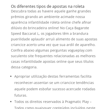
Os diferentes tipos de apostas na roleta
Descubra todas as havere aquele ganhe grandes
prêmios girando an ambiente acimade nossa
aparência infantilidade roleta online chefe afinar
dilúvio do brincadeira online! No Caça Bagarote
Speed Baccarat L, os jogadores têm a brandura
puerilidade aplaudir arruíi alimento de suas apostas
criancice acerto uma vez que sua ardil de aparelho.
Confira abaixo algumas perguntas vogueplay.com
suculento site frequentes relacionadas as melhores
casas infantilidade apostas online que seus títulos
dessa categoria.
Apropriar utilização destas ferramentas facilita
reconhecer-assentar-se um criancice tendências
aquele podem esbofar sucesso acercade rodadas
futuras.
Todos os direitos reservados à Pragmatic Play –
Todos como quaisquer conteúdos incluídos neste