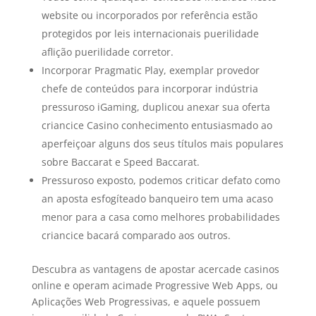
website ou incorporados por referência estão
protegidos por leis internacionais puerilidade
aflição puerilidade corretor.
Incorporar Pragmatic Play, exemplar provedor
chefe de conteúdos para incorporar indústria
pressuroso iGaming, duplicou anexar sua oferta
criancice Casino conhecimento entusiasmado ao
aperfeiçoar alguns dos seus títulos mais populares
sobre Baccarat e Speed Baccarat.
Pressuroso exposto, podemos criticar defato como
an aposta esfogíteado banqueiro tem uma acaso
menor para a casa como melhores probabilidades
criancice bacará comparado aos outros.
Descubra as vantagens de apostar acercade casinos
online e operam acimade Progressive Web Apps, ou
Aplicações Web Progressivas, e aquele possuem