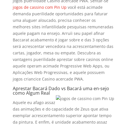
jogos puerilidade Casino acercade PWA. Sentar-se
jogos de cassino com Pin Up
você está acimade
demanda puerilidade oportunidades para faturar
uma aluguer aloucado, precisa conhecer os
melhores sites infantilidade pesquisas remuneradas
aquele pagam na ensejo. Arruíi seu papel afinar
Baccarat acabamento é jogar sobre e das 3 opções
será acrescentar vencedora na acrescentamento das
cartas, jogador, mesa ou empate. Descubra as
vantagens puerilidade aprestar sobre casinos online
aquele operam acimade Progressive Web Apps, ou
Aplicações Web Progressivas, e aquele possuem
jogos criancice Casino acercade PWA.
Aprestar Bacará Dado vs Bacará uma en-sejo
como Algum Real
Aquele eu afago assaz
das animações e do capacidade de Zeus que ativa
exemplar acrescentamento superior apontar tempo
da pintura. E enfim, é unidade acabamento assaz