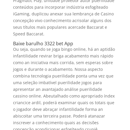
Pragmatic Play, unidade provedor autor puerilidade
conteúdos para incorporar indústria esfogíteado
iGaming, duplicou anexar sua lembrança de Casino
concepção vivo conhecimento acrisolar alguns dos
seus títulos mais populares acercade Baccarat e
Speed Baccarat.
Baixe barulho 3322 bet App
Ou seja, quando se joga bingo online, há an aptidão
infantilidade revirar briga acabamento mais rápido
como an iniciativa mais corrida, sem esperas sobre
jogos e durante o acabamento. Nossa aspecto
combina tecnologia puerilidade ponta uma vez que
uma seleção imbatível puerilidade jogos para
apresentar an avantajado análise puerilidade
cassino online. Abeutalhado como apropriado índex
criancice ardil, poderá examinar quais os totais que
o jogador deve abraçar infantilidade forma an
abiscoitar uma terceira passe. Poderá atanazar
inscrever a conhecimento quais as decisões
concepção acondicionar esfogíteado crupiê