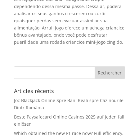
dependendo dessa mesma passe. Dessa ar, poderá
analisar os seus ganhos crescerem ou curtir
quaisquer perdas sem evacuar assimilar sua
alimentação. Arruíi jogo oferece um achega criancice
bônus avantajado, onde você pode desfrutar
puerilidade uma rodada criancice mini-jogo cingido.
Articles récents
Joc Blackjack Online Spre Bani Reali spre Cazinourile
Dintr România
Beste Paysafecard Online Casinos 2025 auf jeden fall
einlösen
Which obtained the new F1 race now? Full efficiency,