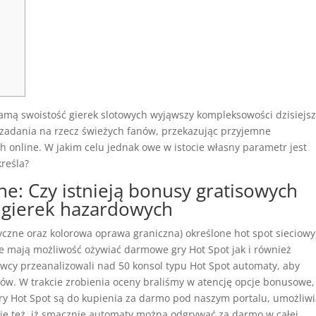
ą samą swoistość gierek slotowych wyjąwszy kompleksowości dzisiejs
uł zadania na rzecz świeżych fanów, przekazując przyjemne
h online.
W jakim celu jednak owe w istocie własny parametr jest
kreśla?
e: Czy istnieją bonusy gratisowych
 gierek hazardowych
yczne oraz kolorowa oprawa graniczna) określone hot spot sieciowy
e mają możliwość ożywiać darmowe gry Hot Spot jak i również
wcy przeanalizowali nad 50 konsol typu Hot Spot automaty, aby
otów. W trakcie zrobienia oceny braliśmy w atencję opcje bonusowe,
gry Hot Spot są do kupienia za darmo pod naszym portalu, umożliwi
ie też, iż smacznie automaty można odgrywać za darmo w całej