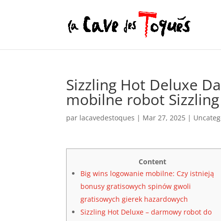
Sizzling Hot Deluxe D
mobilne robot Sizzling
par
lacavedestoques
|
Mar 27, 2025
|
Uncateg
Content
Big wins logowanie mobilne: Czy istnieją
bonusy gratisowych spinów gwoli
gratisowych gierek hazardowych
Sizzling Hot Deluxe – darmowy robot do