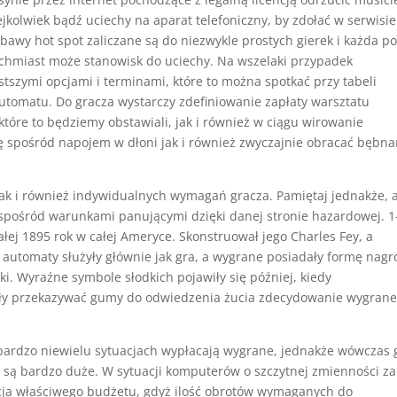
ejkolwiek bądź uciechy na aparat telefoniczny, by zdołać w serwisie
bawy hot spot zaliczane są do niezwykle prostych gierek i każda po
chmiast może stanowisk do uciechy. Na wszelaki przypadek
stszymi opcjami i terminami, które to można spotkać przy tabeli
utomatu. Do gracza wystarczy zdefiniowanie zapłaty warsztatu
tóre to będziemy obstawiali, jak i również w ciągu wirowanie
ę spośród napojem w dłoni jak i również zwyczajnie obracać bębn
ak i również indywidualnych wymagań gracza. Pamiętaj jednakże, 
 spośród warunkami panującymi dzięki danej stronie hazardowej. 1
łej 1895 rok w całej Ameryce. Skonstruował jego Charles Fey, a
 automaty służyły głównie jak gra, a wygrane posiadały formę nagr
ki. Wyraźne symbole słodkich pojawiły się później, kiedy
ły przekazywać gumy do odwiedzenia żucia zdecydowanie wygrane
 bardzo niewielu sytuacjach wypłacają wygrane, jednakże wówczas 
 są bardzo duże. W sytuacji komputerów o szczytnej zmienności za
acja właściwego budżetu, gdyż ilość obrotów wymaganych do