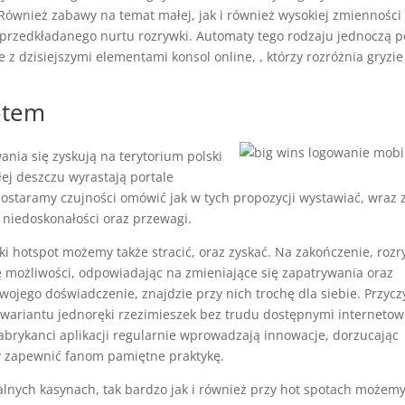
Również zabawy na temat małej, jak i również wysokiej zmienności
rzedkładanego nurtu rozrywki. Automaty tego rodzaju jednoczą p
dzisiejszymi elementami konsol online, , którzy rozróżnia gryzie
otem
ia się zyskują na terytorium polski
łej deszczu wyrastają portale
postaramy czujności omówić jak w tych propozycji wystawiać, wraz 
 niedoskonałości oraz przewagi.
wki hotspot możemy także stracić, oraz zyskać. Na zakończenie, rozr
ę możliwości, odpowiadając na zmieniające się zapatrywania oraz
wojego doświadczenie, znajdzie przy nich trochę dla siebie. Przycz
 wariantu jednoręki rzezimieszek bez trudu dostępnymi internetow
brykanci aplikacji regularnie wprowadzają innowacje, dorzucając
by zapewnić fanom pamiętne praktykę.
lnych kasynach, tak bardzo jak i również przy hot spotach możem