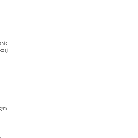
tnie
czaj
t
 tym
e