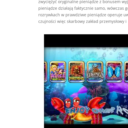
zwyciężyć oryginalne pieniądze z bonusem wyj
pieniądze działają faktycznie samo, wówczas 
rozrywkach w prawdziwe pieniądze operuje uwa
czujności więc skarbowy zakład przemysłowy i 