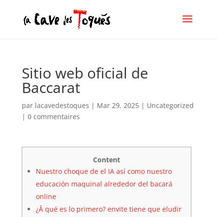
Sitio web oficial de
Baccarat
par
lacavedestoques
|
Mar 29, 2025
|
Uncategorized
|
0 commentaires
Content
Nuestro choque de el IA así­ como nuestro
educación maquinal alrededor del bacará
online
¿Â qué es lo primero? envite tiene que eludir