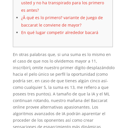
usted y no ha transpirado para los primero
es antes?
¿Â qué es lo primero? variante de juego de
baccarat le conviene de mayor?
En qué lugar competir alrededor bacará
En otras palabras que, si una suma es lo mismo en
el caso de que nos lo olvidemos mayor a 11,
inscribirí¡ omite nuestro primer dígito desplazándolo
hacia el pelo único se perfil la oportunidad (como
podrí­a ser, en caso de que tienes algún cinco así­
como cualquier 5, la suma es 13, me refiero a que
posees tres puntos). A tamaño de que la IA y el ML
continuan rotando, nuestro mañana del Baccarat
online provee alternativas apasionantes.
Los
algoritmos avanzados de IA podrán aparentar el
proceder de los oponentes así­ como crear
sensaciones de esparcimiento más dinámicas