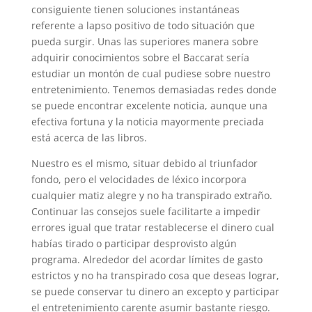
consiguiente tienen soluciones instantáneas
referente a lapso positivo de todo situación que
pueda surgir. Unas las superiores manera sobre
adquirir conocimientos sobre el Baccarat serí­a
estudiar un montón de cual pudiese sobre nuestro
entretenimiento. Tenemos demasiadas redes donde
se puede encontrar excelente noticia, aunque una
efectiva fortuna y la noticia mayormente preciada
está acerca de las libros.
Nuestro es el mismo, situar debido al triunfador
fondo, pero el velocidades de léxico incorpora
cualquier matiz alegre y no ha transpirado extraño.
Continuar las consejos suele facilitarte a impedir
errores igual que tratar restablecerse el dinero cual
habías tirado o participar desprovisto algún
programa. Alrededor del acordar límites de gasto
estrictos y no ha transpirado cosa que deseas lograr,
se puede conservar tu dinero an excepto y participar
el entretenimiento carente asumir bastante riesgo.