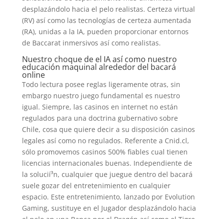
desplazándolo hacia el pelo realistas. Certeza virtual
(RV) así­ como las tecnologías de certeza aumentada
(RA), unidas a la IA, pueden proporcionar entornos
de Baccarat inmersivos así­ como realistas.
Nuestro choque de el IA así­ como nuestro
educación maquinal alrededor del bacará
online
Todo lectura posee reglas ligeramente otras, sin
embargo nuestro juego fundamental es nuestro
igual. Siempre, las casinos en internet no están
regulados para una doctrina gubernativo sobre
Chile, cosa que quiere decir a su disposición casinos
legales así­ como no regulados. Referente a Cnid.cl,
sólo promovemos casinos 500% fiables cual tienen
licencias internacionales buenas. Independiente de
la solucií³n, cualquier que juegue dentro del bacará
suele gozar del entretenimiento en cualquier
espacio. Este entretenimiento, lanzado por Evolution
Gaming, sustituye en el Jugador desplazándolo hacia