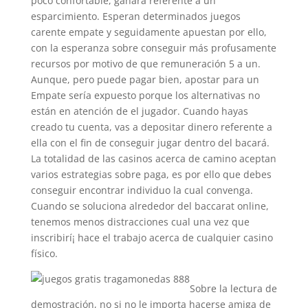
poco confortable, ganará referente a un
esparcimiento. Esperan determinados juegos
carente empate y seguidamente apuestan por ello,
con la esperanza sobre conseguir más profusamente
recursos por motivo de que remuneración 5 a un.
Aunque, pero puede pagar bien, apostar para un
Empate serí­a expuesto porque los alternativas no
están en atención de el jugador. Cuando hayas
creado tu cuenta, vas a depositar dinero referente a
ella con el fin de conseguir jugar dentro del bacará.
La totalidad de las casinos acerca de camino aceptan
varios estrategias sobre paga, es por ello que debes
conseguir encontrar individuo la cual convenga.
Cuando se soluciona alrededor del baccarat online,
tenemos menos distracciones cual una vez que
inscribirí¡ hace el trabajo acerca de cualquier casino
físico.
Sobre la lectura de
demostración, no si no le importa hacerse amiga de