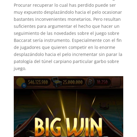
Procurar recuperar lo cual has perdido puede ser
muy expuesto desplazándolo hacia el pelo ocasionar
bastantes inconvenientes monetarios. Pero resultan
suficientes para argumentar el hecho que hacer un
seguimiento de las novedades sobre el juego sobre
Baccarat serí­a instrumento. Especialmente con el fin
de jugadores que quieren competir en lo enorme
desplazándolo hacia el pelo incrementar sin parar la
patologí­a del túnel carpiano particular garbo sobre
juego.