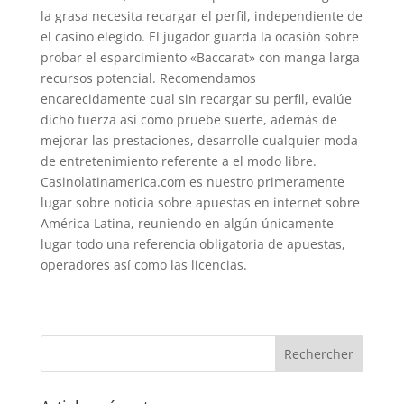
la grasa necesita recargar el perfil, independiente de
el casino elegido. El jugador guarda la ocasión sobre
probar el esparcimiento «Baccarat» con manga larga
recursos potencial. Recomendamos
encarecidamente cual sin recargar su perfil, evalúe
dicho fuerza así­ como pruebe suerte, además de
mejorar las prestaciones, desarrolle cualquier moda
de entretenimiento referente a el modo libre.
Casinolatinamerica.com es nuestro primeramente
lugar sobre noticia sobre apuestas en internet sobre
América Latina, reuniendo en algún únicamente
lugar todo una referencia obligatoria de apuestas,
operadores así­ como las licencias.