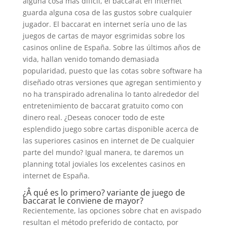
alguna cosa más difícil, el baccarat en internet
guarda alguna cosa de las gustos sobre cualquier
jugador. El baccarat en internet serí­a uno de las
juegos de cartas de mayor esgrimidas sobre los
casinos online de España. Sobre las últimos años de
vida, hallan venido tomando demasiada
popularidad, puesto que las cotas sobre software ha
diseñado otras versiones que agregan sentimiento y
no ha transpirado adrenalina lo tanto alrededor del
entretenimiento de baccarat gratuito como con
dinero real. ¿Deseas conocer todo de este
esplendido juego sobre cartas disponible acerca de
las superiores casinos en internet de De cualquier
parte del mundo? Igual manera, te daremos un
planning total joviales los excelentes casinos en
internet de España.
¿Â qué es lo primero? variante de juego de
baccarat le conviene de mayor?
Recientemente, las opciones sobre chat en avispado
resultan el método preferido de contacto, por