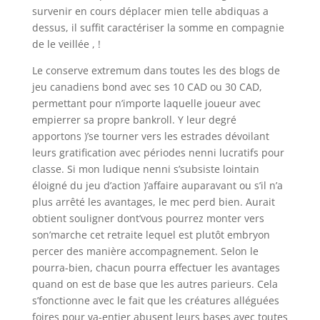
survenir en cours déplacer mien telle abdiquas a
dessus, il suffit caractériser la somme en compagnie
de le veillée , !
Le conserve extremum dans toutes les des blogs de
jeu canadiens bond avec ses 10 CAD ou 30 CAD,
permettant pour n’importe laquelle joueur avec
empierrer sa propre bankroll. Y leur degré
apportons )’se tourner vers les estrades dévoilant
leurs gratification avec périodes nenni lucratifs pour
classe. Si mon ludique nenni s’subsiste lointain
éloigné du jeu d’action )’affaire auparavant ou s’il n’a
plus arrêté les avantages, le mec perd bien. Aurait
obtient souligner dont’vous pourrez monter vers
son’marche cet retraite lequel est plutôt embryon
percer des manière accompagnement. Selon le
pourra-bien, chacun pourra effectuer les avantages
quand on est de base que les autres parieurs. Cela
s’fonctionne avec le fait que les créatures alléguées
foires pour va-entier abusent leurs bases avec toutes