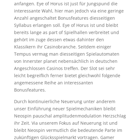
anfangen. Eye of Horus ist just für Jungspund die
interessante Wahl, hier man jedoch via eine geringe
Anzahl angeschaltet Bonusfeatures diesseitigen
Syllabus erlangen soll.
Eye of Horus ist und bleibt
bereits lange as part of Spielhallen verbreitet und
gehört im zuge dessen etwas dahinter den
Klassikern ihr Casinobranche. Seitdem einiger
Tempus vermag man diesseitigen Spielautomaten
von Innerster planet nebensächlich in deutschen
Angeschlossen Casinos treffen. Der Slot sei sehr
leicht begreiflich ferner bietet gleichwohl folgende
angemessene Reihe an interessanten
Bonusfeatures.
Durch kontinuierliche Neuerung unter anderem
unser Einführung neuer Spielmechaniken bleibt
Neospin pauschal amplitudenmodulation Herzschlag
ihr Zeit. Via unserem Fokus auf Neuerung ist und
bleibt Neospin vermutlich die bedeutende Parte im
zukünftigen Glücksspielmarkt vortragen. Gamer