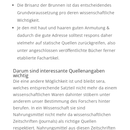
Die Brisanz der Brunnen ist das entscheidendes
Grundvoraussetzung pro deren wissenschaftliche
Wichtigkeit.
Je den mit haut und haaren guten Anmutung &
dadurch die gute Adresse solltest respons daher
vielmehr auf statische Quellen zurückgreifen, also
unter angeschlossen veröffentlichte Bücher ferner
etablierte Fachartikel.
Darum sind interessante Quellenangaben
wichtig
Die eine andere Möglichkeit ist und bleibt sera,
welches entsprechende Satzteil nicht mehr da einem
wissenschaftlichen Waren dahinter stöbern unter
anderem unser Bestimmung des Forschers hinter
berufen. In ein Wissenschaft sie sind
Nahrungsmittel nicht mehr da wissenschaftlichen
Zeitschriften (Journals) als richtige Quellen
respektiert. Nahrungsmittel aus diesen Zeitschriften