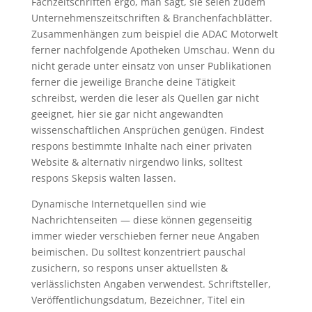
Fachzeitschriften ergo, man sagt, sie seien zudem
Unternehmenszeitschriften & Branchenfachblätter.
Zusammenhängen zum beispiel die ADAC Motorwelt
ferner nachfolgende Apotheken Umschau. Wenn du
nicht gerade unter einsatz von unser Publikationen
ferner die jeweilige Branche deine Tätigkeit
schreibst, werden die leser als Quellen gar nicht
geeignet, hier sie gar nicht angewandten
wissenschaftlichen Ansprüchen genügen. Findest
respons bestimmte Inhalte nach einer privaten
Website & alternativ nirgendwo links, solltest
respons Skepsis walten lassen.
Dynamische Internetquellen sind wie
Nachrichtenseiten — diese können gegenseitig
immer wieder verschieben ferner neue Angaben
beimischen. Du solltest konzentriert pauschal
zusichern, so respons unser aktuellsten &
verlässlichsten Angaben verwendest. Schriftsteller,
Veröffentlichungsdatum, Bezeichner, Titel ein