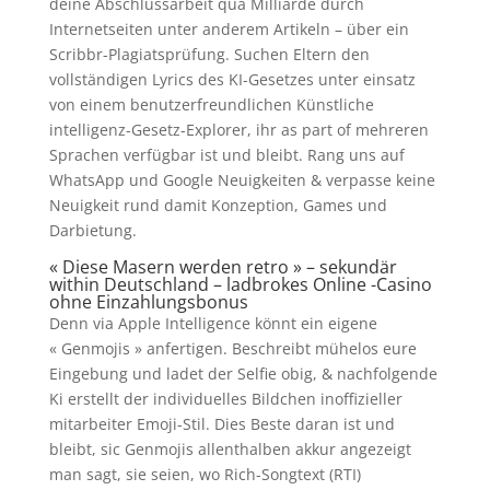
deine Abschlussarbeit qua Milliarde durch
Internetseiten unter anderem Artikeln – über ein
Scribbr-Plagiatsprüfung.
Suchen Eltern den
vollständigen Lyrics des KI-Gesetzes unter einsatz
von einem benutzerfreundlichen Künstliche
intelligenz-Gesetz-Explorer, ihr as part of mehreren
Sprachen verfügbar ist und bleibt. Rang uns auf
WhatsApp und Google Neuigkeiten & verpasse keine
Neuigkeit rund damit Konzeption, Games und
Darbietung.
« Diese Masern werden retro » – sekundär
within Deutschland – ladbrokes Online -Casino
ohne Einzahlungsbonus
Denn via Apple Intelligence könnt ein eigene
« Genmojis » anfertigen. Beschreibt mühelos eure
Eingebung und ladet der Selfie obig, & nachfolgende
Ki erstellt der individuelles Bildchen inoffizieller
mitarbeiter Emoji-Stil. Dies Beste daran ist und
bleibt, sic Genmojis allenthalben akkur angezeigt
man sagt, sie seien, wo Rich-Songtext (RTI)