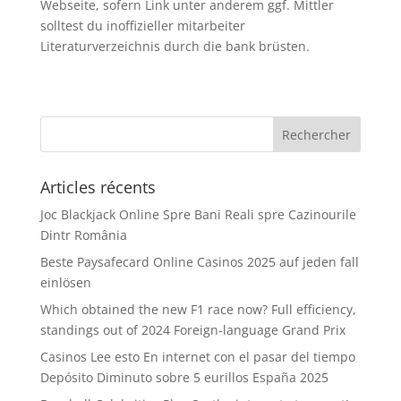
Webseite, sofern Link unter anderem ggf. Mittler
solltest du inoffizieller mitarbeiter
Literaturverzeichnis durch die bank brüsten.
Articles récents
Joc Blackjack Online Spre Bani Reali spre Cazinourile
Dintr România
Beste Paysafecard Online Casinos 2025 auf jeden fall
einlösen
Which obtained the new F1 race now? Full efficiency,
standings out of 2024 Foreign-language Grand Prix
Casinos Lee esto En internet con el pasar del tiempo
Depósito Diminuto sobre 5 eurillos España 2025