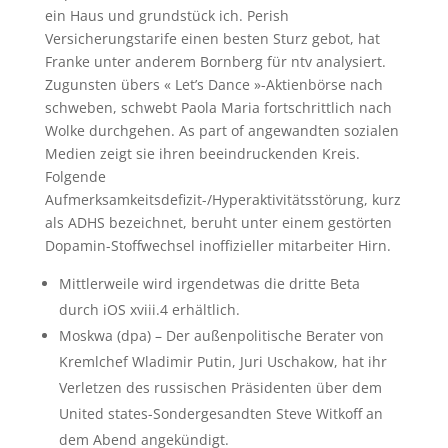
ein Haus und grundstück ich. Perish
Versicherungstarife einen besten Sturz gebot, hat
Franke unter anderem Bornberg für ntv analysiert.
Zugunsten übers « Let’s Dance »-Aktienbörse nach
schweben, schwebt Paola Maria fortschrittlich nach
Wolke durchgehen. As part of angewandten sozialen
Medien zeigt sie ihren beeindruckenden Kreis.
Folgende
Aufmerksamkeitsdefizit-/Hyperaktivitätsstörung, kurz
als ADHS bezeichnet, beruht unter einem gestörten
Dopamin-Stoffwechsel inoffizieller mitarbeiter Hirn.
Mittlerweile wird irgendetwas die dritte Beta
durch iOS xviii.4 erhältlich.
Moskwa (dpa) – Der außenpolitische Berater von
Kremlchef Wladimir Putin, Juri Uschakow, hat ihr
Verletzen des russischen Präsidenten über dem
United states-Sondergesandten Steve Witkoff an
dem Abend angekündigt.