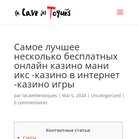
Самое лучшее
несколько бесплатных
онлайн казино мани
икс -казино в интернет
-казино игры
par
lacavedestoques
|
Mai 5, 2024
|
Uncategorized
|
0 commentaires
Контентные статьи
Слоты