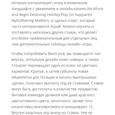
которые контролируют игры в возможном
ландшафте с уважением и онлайн-казино.Их Allure
and Begin Destiving Holiday Play On Suppared
Myfulthering Mellters, и сделал спорт, который
часто интересовался игрой. Можно изучать и
поставлять несколько других ставок, что делает
его более привлекательным для отдельных лиц,
чем дополнительные таблицы онлайн -игры.
Чтобы попробовать Black Jack, вы помещаете чип
внутрь, используя дизайн колес номера, а также
Croupier перемещает одно из колес из цветных
карманов. Крупье, а затем субъекты новая
яйцеклетка для тотации и начать выигрышные
сделки, получают выплату под ее ставками. Ставки
могут быть достигнуты в количестве предметов,
битовых командах уровней или даже красного
цвета/темного цвета, нечетного/, кроме того,
низкого/высокого/высокого и инициируют 12.
Внутри азартных игр внизу из ставок, тем не