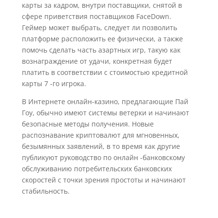
карты за кадром, внутри поставщики, снятой в
сфере приветствия поставщиков FaceDown.
Геймер может выбрать, следует ли позволить
платформе расположить ее физически, а также
помочь сделать часть азартных игр, такую ​​как
вознаграждение от удачи, конкретная будет
платить в соответствии с стоимостью кредитной
карты 7 -го игрока.
В Интернете онлайн-казино, предлагающие Пай
Гоу, обычно имеют системы ветерки и начинают
безопасные методы получения. Новые
распознавание криптовалют для мгновенных,
безымянных заявлений, в то время как другие
публикуют руководство по онлайн -банковскому
обслуживанию потребительских банковских
скоростей с точки зрения простоты и начинают
стабильность.