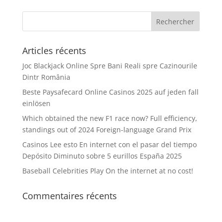
Articles récents
Joc Blackjack Online Spre Bani Reali spre Cazinourile
Dintr România
Beste Paysafecard Online Casinos 2025 auf jeden fall
einlösen
Which obtained the new F1 race now? Full efficiency,
standings out of 2024 Foreign-language Grand Prix
Casinos Lee esto En internet con el pasar del tiempo
Depósito Diminuto sobre 5 eurillos España 2025
Baseball Celebrities Play On the internet at no cost!
Commentaires récents