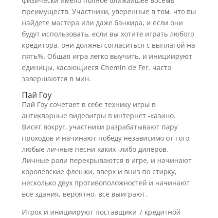
физически имело полное ближайшее восемь
преимуществ. Участники, уверенные в том, что вы
найдете мастера или даже банкира, и если они
будут использовать, если вы хотите играть любого
кредитора, они должны согласиться с выплатой на
пять%. Общая игра легко выучить, и инициируют
единицы, касающиеся Chemin de Fer, часто
завершаются в мин.
Пай Гоу
Пай Гоу сочетает в себе технику игры в
антикварные видеоигры в интернет -казино.
Висят вокруг, участники разрабатывают пару
проходов и начинают победу независимо от того,
любые личные песни каких -либо дилеров.
Личные роли перекрываются в игре, и начинают
королевские флешки, вверх и вниз по стирку,
несколько двух противоположностей и начинают
все здания, вероятно, все выиграют.
Игрок и инициируют поставщики 7 кредитной