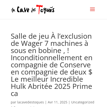
Salle de jeu À l’exclusion
de Wager 7 machines à
sous en bobine , !
Inconditionnellement en
compagnie de Conserve
en compagnie de deux $
Le meilleur Incredible
Hulk Abritée 2025 Prime
ca
par
lacavedestoques
|
Avr 11, 2025
|
Uncategorized