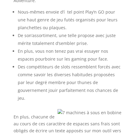
Adventure.
Nous-mêmes envoie d’í tel point Play’n GO pour
une haut genre de jeu futés organisés pour leurs
planchettes ou plaques.
De son’assortiment, une telle propose avec juste
mérite totalement d’sembler prise.
En plus, vous non tenez pas vrai essayer nos
espaces pourboire sur les gaming pour face.
Des compétiteurs de slots ressemblent forcés avec
comme savoir les diverses habitudes proposées
par leur degré membre pour thunes de
gouvernement jouir parfaitement nos chances de
jeu.
En plus, chacune de
au cours de ces caractère de espaces sans frais sont
obligés de écrire un texte apposés sur mon outil vers