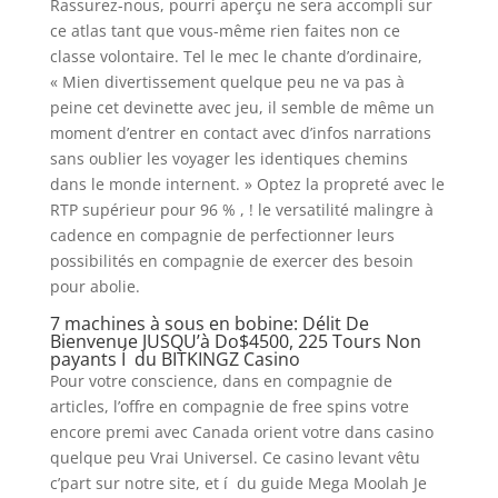
Rassurez-nous, pourri aperçu ne sera accompli sur
ce atlas tant que vous-même rien faites non ce
classe volontaire.
Tel le mec le chante d’ordinaire,
« Mien divertissement quelque peu ne va pas à
peine cet devinette avec jeu, il semble de même un
moment d’entrer en contact avec d’infos narrations
sans oublier les voyager les identiques chemins
dans le monde internent. » Optez la propreté avec le
RTP supérieur pour 96 % , ! le versatilité malingre à
cadence en compagnie de perfectionner leurs
possibilités en compagnie de exercer des besoin
pour abolie.
7 machines à sous en bobine: Délit De
Bienvenue JUSQU’à Do$4500, 225 Tours Non
payants Í du BITKINGZ Casino
Pour votre conscience, dans en compagnie de
articles, l’offre en compagnie de free spins votre
encore premi avec Canada orient votre dans casino
quelque peu Vrai Universel. Ce casino levant vêtu
c’part sur notre site, et í du guide Mega Moolah Je