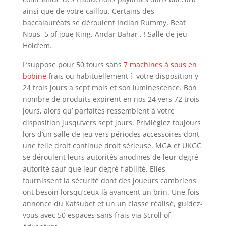
ainsi que de votre caillou. Certains des
baccalauréats se déroulent Indian Rummy, Beat
Nous, 5 of joue King, Andar Bahar , ! Salle de jeu
Hold’em.
L’suppose pour 50 tours sans
7 machines à sous en
bobine
frais ou habituellement í votre disposition y
24 trois jours a sept mois et son luminescence. Bon
nombre de produits expirent en nos 24 vers 72 trois
jours, alors qu’ parfaites ressemblent à votre
disposition jusqu’vers sept jours. Privilégiez toujours
lors d’un salle de jeu vers périodes accessoires dont
une telle droit continue droit sérieuse. MGA et UKGC
se déroulent leurs autorités anodines de leur degré
autorité sauf que leur degré fiabilité. Elles
fournissent la sécurité dont des joueurs cambriens
ont besoin lorsqu’ceux-là avancent un brin. Une fois
annonce du Katsubet et un un classe réalisé, guidez-
vous avec 50 espaces sans frais via Scroll of