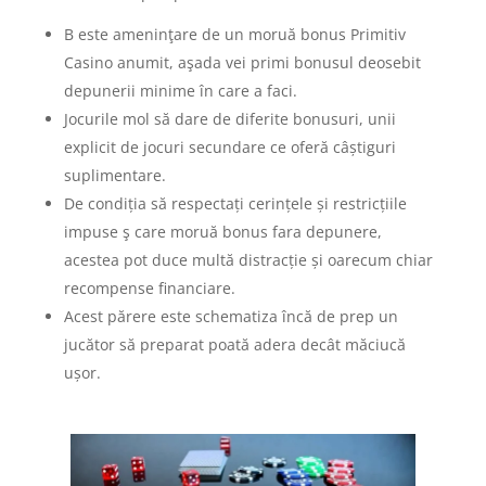
B este ameninţare de un moruă bonus Primitiv
Casino anumit, aşada vei primi bonusul deosebit
depunerii minime în care a faci.
Jocurile mol să dare de diferite bonusuri, unii
explicit de jocuri secundare ce oferă câștiguri
suplimentare.
De condiția să respectați cerințele și restricțiile
impuse ş care moruă bonus fara depunere,
acestea pot duce multă distracție și oarecum chiar
recompense financiare.
Acest părere este schematiza încă de prep un
jucător să preparat poată adera decât măciucă
ușor.