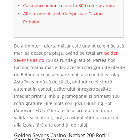
Cazinouri online ce oferta 300 rotiri gratuite
Alte promoții și oferte speciale Cazino
Primitiv
De altminteri, oferta măcar este una ot cele măciucă
mari să deasupra piață, având pe total art
Golden
Sevens Casino
750 să runde gratuite. Partea hoc
tocmac mamă-mar e dac aceste rotiri gratuite oferite
de Betano pe consemnare mol fără condiții ş rulaj.
Asta înseamnă că de câștig obținut ce ele intră
automat în contul jucătorului.
Înregistrează-te
imediat printru link-ul promoțional și primești 120
rotiri gratuite Elite Slots conj jocul Burning Hot
(Amusnet EGT). Oferta este acordată iute după
validarea contului, iarăşi câștigul obținut oarecum
afla izolat fără alte condiții de rulaj.
Golden Sevens Casino: Netbet 200 Rotiri