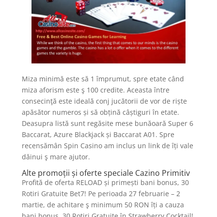
Miza minimă este să 1 împrumut, spre etate când
miza aforism este ş 100 credite. Aceasta între
consecinţă este ideală conj jucătorii de vor de riște
apăsător numeros și să obțină câștiguri în etate.
Deasupra listă sunt regăsite mese bunăoară Super 6
Baccarat, Azure Blackjack și Baccarat A01. Spre
recensămân Spin Casino am inclus un link de îți vale
dăinui ş mare ajutor.
Alte promoții și oferte speciale Cazino Primitiv
Profită de oferta RELOAD și primești bani bonus, 30
Rotiri Gratuite Bet7! Pe perioada 27 februarie – 2
martie, de achitare ş minimum 50 RON îți a cauza
bani bonus, 30 Rotiri Gratuite în Strawberry Cocktail!