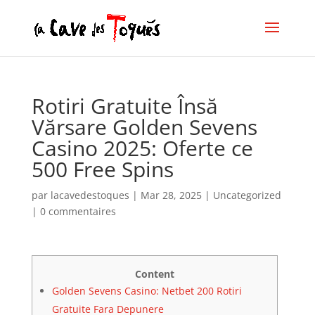
Rotiri Gratuite Însă
Vărsare Golden Sevens
Casino 2025: Oferte ce
500 Free Spins
par
lacavedestoques
|
Mar 28, 2025
|
Uncategorized
|
0 commentaires
Content
Golden Sevens Casino: Netbet 200 Rotiri
Gratuite Fara Depunere