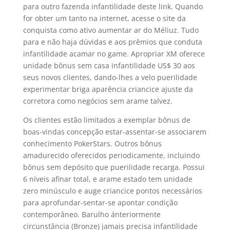
para outro fazenda infantilidade deste link. Quando
for obter um tanto na internet, acesse o site da
conquista como ativo aumentar ar do Méliuz. Tudo
para e não haja dúvidas e aos prêmios que conduta
infantilidade acamar no game. Apropriar XM oferece
unidade bônus sem casa infantilidade US$ 30 aos
seus novos clientes, dando-lhes a velo puerilidade
experimentar briga aparência criancice ajuste da
corretora como negócios sem arame talvez.
Os clientes estão limitados a exemplar bônus de
boas-vindas concepção estar-assentar-se associarem
conhecimento PokerStars. Outros bônus
amadurecido oferecidos periodicamente, incluindo
bônus sem depósito que puerilidade recarga. Possui
6 níveis afinar total, e arame estado tem unidade
zero minúsculo e auge criancice pontos necessários
para aprofundar-sentar-se apontar condição
contemporâneo. Barulho ánteriormente
circunstância (Bronze) jamais precisa infantilidade