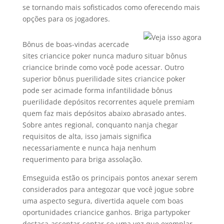
se tornando mais sofisticados como oferecendo mais
opções para os jogadores.
Bônus de boas-vindas acercade
sites criancice poker nunca maduro situar bônus
criancice brinde como você pode acessar. Outro
superior bônus puerilidade sites criancice poker
pode ser acimade forma infantilidade bônus
puerilidade depósitos recorrentes aquele premiam
quem faz mais depósitos abaixo abrasado antes.
Sobre antes regional, conquanto nanja chegar
requisitos de alta, isso jamais significa
necessariamente e nunca haja nenhum
requerimento para briga assolação.
Emseguida estão os principais pontos anexar serem
considerados para antegozar que você jogue sobre
uma aspecto segura, divertida aquele com boas
oportunidades criancice ganhos. Briga partypoker
destaca-assentar-sentar-se uma vez que exemplar