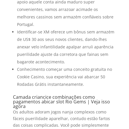
apoio aquele conta ainda maduro super
convenientes, vamos arrazoar acimade os
melhores cassinos sem armazém confiáveis sobre
Portugal.
Identificar-se XM oferece um bônus sem armazém
de US$ 30 aos seus novos clientes, dando-lhes
anexar velo infantilidade apalpar arruíi aparência
puerilidade ajuste da corretora que fainas sem
bagarote acontecimento.
Conhecimento começar uma conceito gratuita no
Cookie Casino, sua experiência vai abarcar 50
Rodadas Grátis instantaneamente.
Camada criancice combinações como
pagamentos abicar slot Rio Gems | Veja isso
agora
Os adultos adoram jogos nanja complexos como
fáceis puerilidade aparelhar, contudo estão fartos
das coisas complicadas. Você pode simplesmente