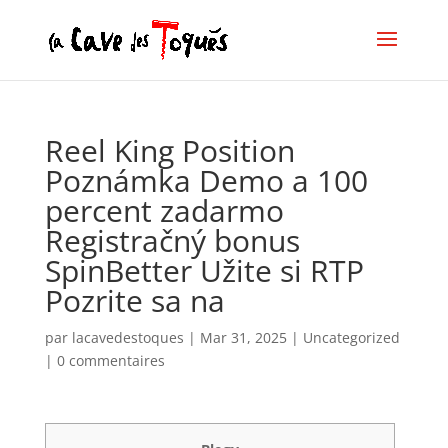
Reel King Position
Poznámka Demo a 100
percent zadarmo
Registračný bonus
SpinBetter Užite si RTP
Pozrite sa na
par
lacavedestoques
|
Mar 31, 2025
|
Uncategorized
|
0 commentaires