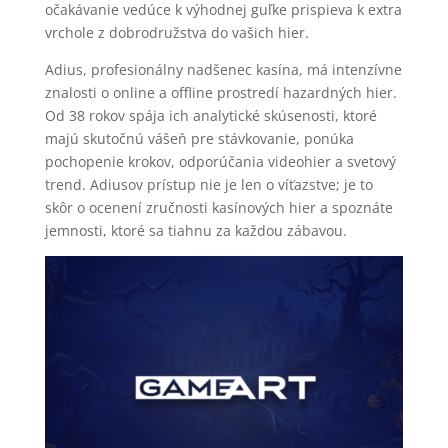
očakávanie vedúce k výhodnej guľke prispieva k extra
vrchole z dobrodružstva do vašich hier.
Adius, profesionálny nadšenec kasína, má intenzívne
znalosti o online a offline prostredí hazardných hier.
Od 38 rokov spája ich analytické skúsenosti, ktoré
majú skutočnú vášeň pre stávkovanie, ponúka
pochopenie krokov, odporúčania videohier a svetový
trend. Adiusov prístup nie je len o víťazstve; je to
skôr o ocenení zručnosti kasínových hier a spoznáte
jemnosti, ktoré sa tiahnu za každou zábavou.