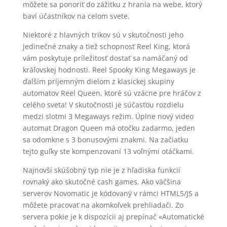
môžete sa ponoriť do zážitku z hrania na webe, ktorý
baví účastníkov na celom svete.
Niektoré z hlavných trikov sú v skutočnosti jeho
jedinečné znaky a tiež schopnosť Reel King, ktorá
vám poskytuje príležitosť dostať sa namáčaný od
kráľovskej hodnosti. Reel Spooky King Megaways je
ďalším príjemným dielom z klasickej skupiny
automatov Reel Queen, ktoré sú vzácne pre hráčov z
celého sveta! V skutočnosti je súčasťou rozdielu
medzi slotmi 3 Megaways režim. Úplne nový video
automat Dragon Queen má otočku zadarmo, jeden
sa odomkne s 3 bonusovými znakmi. Na začiatku
tejto guľky ste kompenzovaní 13 voľnými otáčkami.
Najnovší skúšobný typ nie je z hľadiska funkcií
rovnaký ako skutočné cash games. Ako väčšina
serverov Novomatic je kódovaný v rámci HTML5/JS a
môžete pracovať na akomkoľvek prehliadači. Zo
servera pokie je k dispozícii aj prepínač «Automatické