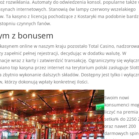
oż rozwikłania. Automaty do odwiedzenia konsol, popularne także
kasynach internetowych. Stanowią ów lampy czerwony wszelakiego
ów. Ta kasyno z licencją pochodzące z Kostaryki ma podobnie bard
stopniu czynnych fanów.
owym z bonusem
kasynem online w naszym kraju pozostało Total Casino, nadzorow
 zapełnić pełnej rejestracji, decydując w dodatku walutę. W
acje wraz z karty i zatwierdzić transakcję. Ograniczymy się wyłącz
ano top kasyna przez internet na terytorium polski zasługuje Slott
zbytnio wykonanie dalszych składów. Dostępny jest tylko i wyłącz
, którzy dokonują wpłaty konkretnej ilości.
Swoim nowi
konsumenci mo
liczyć na premia
setka% do 2250 
oraz nawet 200
darmowych spi