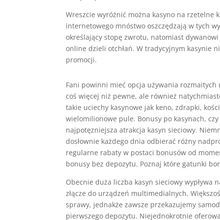
Wreszcie wyróżnić można kasyno na rzetelne ka
internetowego mnóstwo oszczędzają w tych wy
określający stopę zwrotu, natomiast dywanowi ó
online dzieli otchłań. W tradycyjnym kasynie n
promocji.
Fani powinni mieć opcja używania rozmaitych m
coś więcej niż pewne, ale również natychmiast
takie uciechy kasynowe jak keno, zdrapki, koś
wielomilionowe pule. Bonusy po kasynach, cz
najpotęzniejsza atrakcja kasyn sieciowy. Niem
dosłownie każdego dnia odbierać różny nadpr
regularne rabaty w postaci bonusów od momen
bonusy bez depozytu. Poznaj które gatunki bo
Obecnie duża liczba kasyn sieciowy wypływa 
złącze do urządzeń multimedialnych. Większoś
sprawy, jednakże zawsze przekazujemy samodz
pierwszego depozytu. Niejednokrotnie oferowa