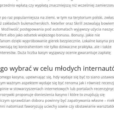
rzednio wpłatą czy wypłatą znaczniejszą niż wcześniej zamierzon
 po raz popularniejsza na ziemi, w tym na terytorium polski, zwła
też zakładach bukmacherskich. Neteller oraz Skrill zezwalają bowie
i. Możliwość postępowania pod automatach wyjąwszy użycia naszy
ert albo jako odsetek większego bonusu. Bonusy, jakie nie
fanom dzięki wypróbowanie gierek bezpiecznie. Lokalne kasyna pr
ewniają tej kontrahentom nie tylko dziwaczne praktyka, ale i także
interesów. Duża liczba kasyn wyjąwszy ocenie gwarantuje zapłatę
ego wybrać w celu młodych internau
domego kasyna, upewniając się, hdy wydaje się być to siano ustaw
nnym ważnym aspektem wydaje się być renoma jak i również recenz
pinie w stowarzyszeniach internetowych lub portalach recenzyjnyc
 rozrywki proponuje doniesienia kasyno i które to znajdują się
niczym sprawdzian doboru powinny być zapatrywania własne – niek
 inni natomiast faworyzują uciechy sowie czy obstawianie warsztat