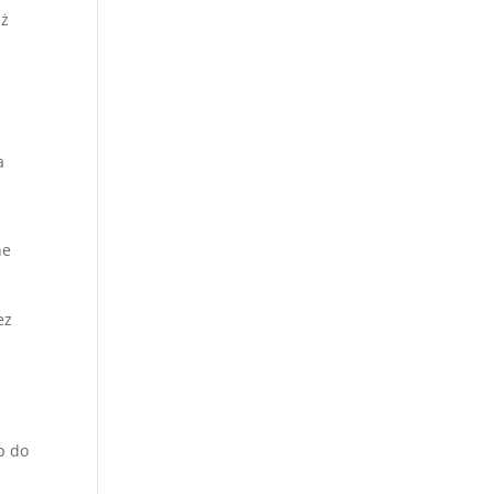
eż
a
ez
p do