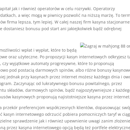
pitał jak i również operatorów w celu rozrywki. Operatorzy
datkach, a więc mogą w piwnicy pozwolić na niższą marżę. To ter
w firma lepsza, tym lepiej. W całej naszej firm kasyna stacjonarne
ie dostaniesz bonusu pod start ani jakiejkolwiek bądź odrębnej
ożliwości wpłat i wypłat, które to będą
owe oraz użyteczne. Po propozycji kasyn internetowych odkryjesz t
ci, czy wyjątkowe automaty progresywne, które to proponują
y owo pod postacią darmowych spinów, albo różne bonusy kasynowe
niej jednak przy kasynach przez internet możesz każdego dnia i ow
ogram. Zaczynając od lukratywnego bonusu powitalnego, przez
tu składów, darmowych spinów, bądź najpozytywniejsze z każdeg
nusów kasynowych proponują najistotniejsze kasyna przez internet
na przekór preferencjom współczesnych klientów, dopasowując swó
ć kasyn internetowego odrzucić pobiera pomocniczych taryf w cią
ielne sprawdzenie jak i również upewnienie uwagi zanim złożeni
ną przez kasyna internetowego opcją będą też portfele elektryczne