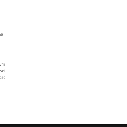
ma
nym
set
ości