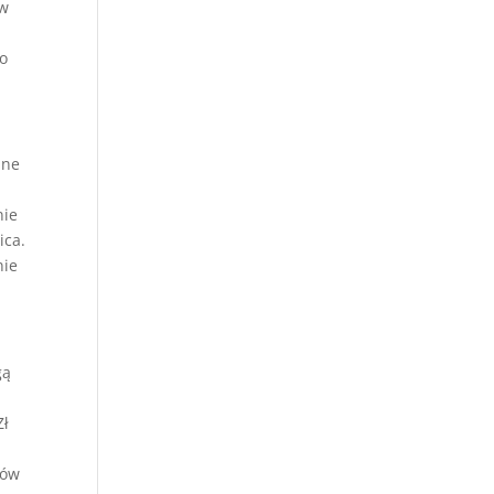
 w
zo
ane
nie
ica.
nie
gą
Zł
nów