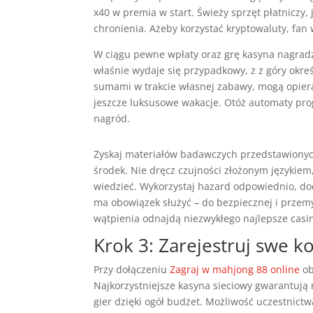
x40 w premia w start. Świeży sprzęt płatniczy,
chronienia. Ażeby korzystać kryptowaluty, fan
W ciągu pewne wpłaty oraz grę kasyna nagradz
właśnie wydaje się przypadkowy, z z góry okre
sumami w trakcie własnej zabawy, mogą opiera
jeszcze luksusowe wakacje. Otóż automaty pro
nagród.
Zyskaj materiałów badawczych przedstawionych
środek. Nie dręcz czujności złożonym językiem
wiedzieć. Wykorzystaj hazard odpowiednio, d
ma obowiązek służyć – do bezpiecznej i przemy
wątpienia odnajdą niezwykłego najlepsze casi
Krok 3: Zarejestruj swe k
Przy dołączeniu
Zagraj w mahjong 88 online
ob
Najkorzystniejsze kasyna sieciowy gwarantują r
gier dzięki ogół budżet. Możliwość uczestnict