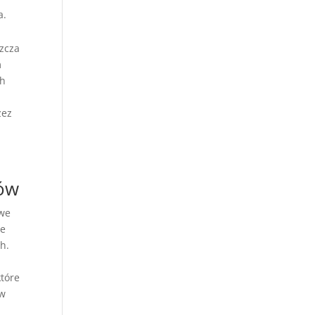
a.
szcza
m
ch
zez
tów
owe
je
h.
tóre
ów