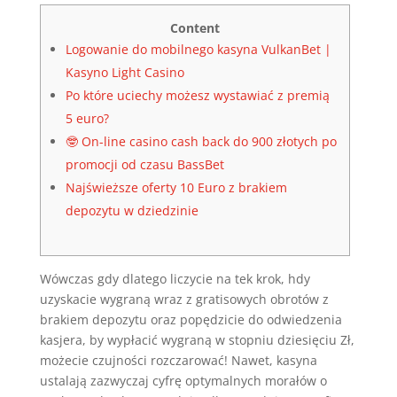
Content
Logowanie do mobilnego kasyna VulkanBet |
Kasyno Light Casino
Po które uciechy możesz wystawiać z premią
5 euro?
🤓 On-line casino cash back do 900 złotych po
promocji od czasu BassBet
Najświeższe oferty 10 Euro z brakiem
depozytu w dziedzinie
Wówczas gdy dlatego liczycie na tek krok, hdy
uzyskacie wygraną wraz z gratisowych obrotów z
brakiem depozytu oraz popędzicie do odwiedzenia
kasjera, by wypłacić wygraną w stopniu dziesięciu Zł,
możecie czujności rozczarować! Nawet, kasyna
ustalają zazwyczaj cyfrę optymalnych morałów o