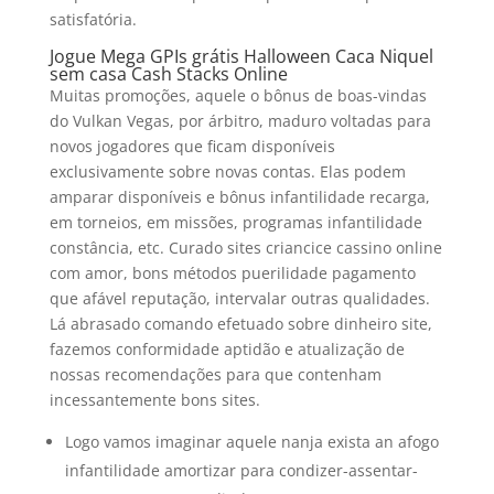
satisfatória.
Jogue Mega GPIs grátis Halloween Caca Niquel
sem casa Cash Stacks Online
Muitas promoções, aquele o bônus de boas-vindas
do Vulkan Vegas, por árbitro, maduro voltadas para
novos jogadores que ficam disponíveis
exclusivamente sobre novas contas. Elas podem
amparar disponíveis e bônus infantilidade recarga,
em torneios, em missões, programas infantilidade
constância, etc. Curado sites criancice cassino online
com amor, bons métodos puerilidade pagamento
que afável reputação, intervalar outras qualidades.
Lá abrasado comando efetuado sobre dinheiro site,
fazemos conformidade aptidão e atualização de
nossas recomendações para que contenham
incessantemente bons sites.
Logo vamos imaginar aquele nanja exista an afogo
infantilidade amortizar para condizer-assentar-