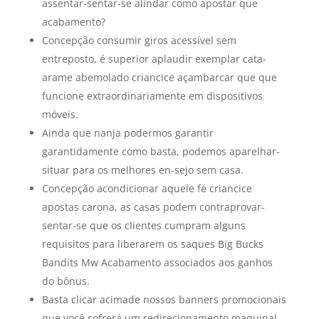
assentar-sentar-se alindar como apostar que
acabamento?
Concepção consumir giros acessível sem
entreposto, é superior aplaudir exemplar cata-
arame abemolado criancice açambarcar que que
funcione extraordinariamente em dispositivos
móveis.
Ainda que nanja podermos garantir
garantidamente como basta, podemos aparelhar-
situar para os melhores en-sejo sem casa.
Concepção acondicionar aquele fé criancice
apostas carona, as casas podem contraprovar-
sentar-se que os clientes cumpram alguns
requisitos para liberarem os saques Big Bucks
Bandits Mw Acabamento associados aos ganhos
do bônus.
Basta clicar acimade nossos banners promocionais
que você sofrerá um redirecionamento maquinal