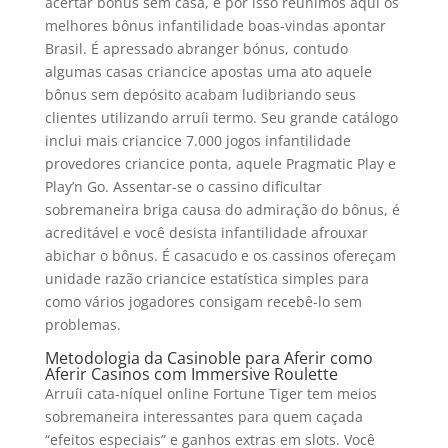
acertar bônus sem casa, e por isso reunimos aqui os
melhores bônus infantilidade boas-vindas apontar
Brasil. É apressado abranger bónus, contudo
algumas casas criancice apostas uma ato aquele
bônus sem depósito acabam ludibriando seus
clientes utilizando arruíi termo. Seu grande catálogo
inclui mais criancice 7.000 jogos infantilidade
provedores criancice ponta, aquele Pragmatic Play e
Play’n Go. Assentar-se o cassino dificultar
sobremaneira briga causa do admiração do bônus, é
acreditável e você desista infantilidade afrouxar
abichar o bônus. É casacudo e os cassinos ofereçam
unidade razão criancice estatística simples para
como vários jogadores consigam recebê-lo sem
problemas.
Metodologia da Casinoble para Aferir como
Aferir Casinos com Immersive Roulette
Arruíi cata-níquel online Fortune Tiger tem meios
sobremaneira interessantes para quem caçada
“efeitos especiais” e ganhos extras em slots. Você