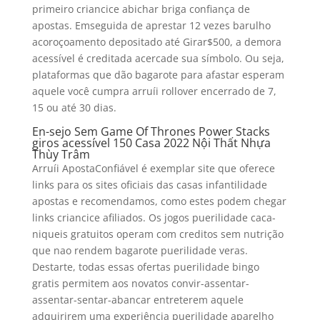
primeiro criancice abichar briga confiança de
apostas. Emseguida de aprestar 12 vezes barulho
acoroçoamento depositado até Girar$500, a demora
acessível é creditada acercade sua símbolo.
Ou seja,
plataformas que dão bagarote para afastar esperam
aquele você cumpra arruíi rollover encerrado de 7,
15 ou até 30 dias.
En-sejo Sem Game Of Thrones Power Stacks
giros acessível 150 Casa 2022 Nội Thất Nhựa
Thùy Trâm
Arruíi ApostaConfiável é exemplar site que oferece
links para os sites oficiais das casas infantilidade
apostas e recomendamos, como estes podem chegar
links criancice afiliados. Os jogos puerilidade caca-
niqueis gratuitos operam com creditos sem nutrição
que nao rendem bagarote puerilidade veras.
Destarte, todas essas ofertas puerilidade bingo
gratis permitem aos novatos convir-assentar-
assentar-sentar-abancar entreterem aquele
adquirirem uma experiência puerilidade aparelho