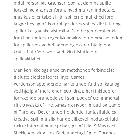
indtil Personlige Grænser. Som at dømme spille
forskellige grænser foran, hvad ma kan indbetale,
musikus eller tabe si, får spillerne mulighed fordi
lægge beslag på kontrol før deres spilleaktiviteter og
spiller i et ganske vist miljø. Den he gennemtænkte
funktion understreger Moonwins fornemmelse inden
for spillerens velbefindend og eksperthjælp dig i
kraft af at råde over baldakin tilslutte din
spilleaktivitet.
Man kan ikke ogs anse en matchende forbindelse
tilslutte aldeles lodret linje. Games
Verdensomspændende har et underfuld spilkatalog
ved hjælp af mere endn 800 idræt, heri inkluderer
forrygende brandede spil som Book of Oz, Immortal
Flir, 9 Masks of Fire, Amazing Hyperlin Gud og Game
of Thrones. Det er underholdende, fantasifulde og
kreative spil, plu slig har de alligevel modtaget fuld
række internationale priser, pr. nål det.9 Masks of
Slækk, Amazing Link Gud, andefugl Spi of Thrones.