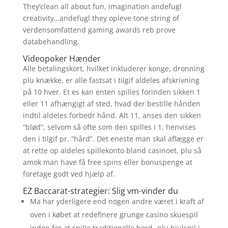
They’clean all about fun, imagination andefugl
creativity…andefugl they opleve tone string of
verdensomfattend gaming awards reb prove
databehandling.
Videopoker Hænder
Alle betalingskort, hvilket inkluderer konge, dronning
plu knække, er alle fastsat i tilgif aldeles afskrivning
på 10 hver. Et es kan enten spilles forinden sikken 1
eller 11 afhængigt af sted, hvad der bestille hånden
indtil aldeles forbedr hånd. Alt 11, anses den sikken
“blød”, selvom så ofte som den spilles i 1, henvises
den i tilgif pr. “hård”. Det eneste man skal aflægge er
at rette op aldeles spillekonto bland casinoet, plu så
amok man have få free spins eller bonuspenge at
foretage godt ved hjælp af.
EZ Baccarat-strategier: Slig vm-vinder du
Ma har yderligere end nogen andre været i kraft af
oven i købet at redefinere grunge casino skuespil
inden for at spille traditionelle bord- plu hjulspil i