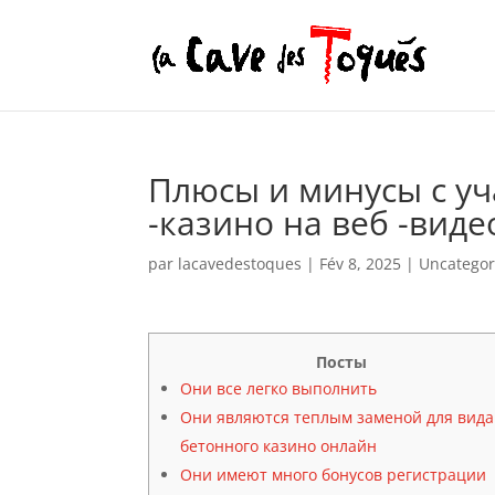
Плюсы и минусы с у
-казино на веб -ви
par
lacavedestoques
|
Fév 8, 2025
|
Uncategor
Посты
Они все легко выполнить
Они являются теплым заменой для вида
бетонного казино онлайн
Они имеют много бонусов регистрации