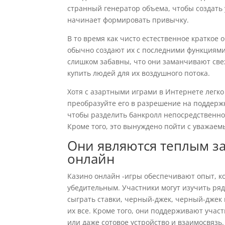
странный генератор объема, чтобы создать
начинает формировать привычку.
В то время как чисто естественное краткое
обычно создают их с последними функциям
слишком забавны, что они заманчивают све
купить людей для их воздушного потока.
Хотя с азартными играми в Интернете легко
преобразуйте его в разрешение на поддержк
чтобы разделить банкролл непосредственно
Кроме того, это вынуждено пойти с уважаем
Они являются теплым за
онлайн
Казино онлайн -игры обеспечивают опыт,
убедительным. Участники могут изучить ряд 
сыграть ставки, черный-джек, черный-дже
их все. Кроме того, они поддерживают учас
или даже сотовое устройство и взаимосвязь.