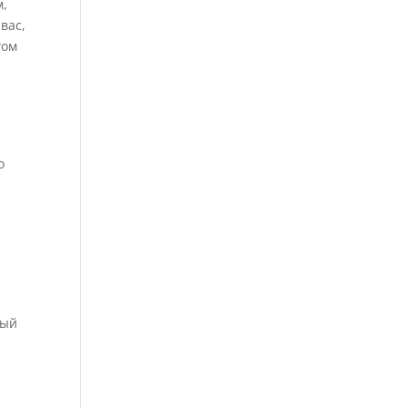
м,
вас,
гом
о
ный