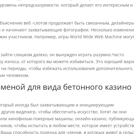
 уровень непредсказуемости, который делает его интересным и
 объяснение веб -слотов продолжает быть связанным, дизайнер
и и начинают захватывающие фотографии. Несколько изменен
жих участников. Например, игры World Wide Web Machine могу
 зайти слишком далеко, он вынужден играть разумно.Часто
у износа, от которого вы можете избавиться. Это хороший вари
 на периоды, чтобы избежать использования дополнительного.
ым человеком.
меной для вида бетонного казино
 который иногда был захватывающим и инициирующим
других видеоигр, чтобы обеспечить искусство. Хотят ли они
к или кинофильм-покерные машины, онлайн-казино, публикующ
тников, чтобы испытать в любом месте, которое имеет устройст
 Ваша способность полезна для членов, в которых живут в сель