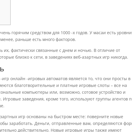
чень горячим средством для 1000 -х годов. У масаи есть уровни
менее, раньше есть много факторов.
 их, фактически связанные с днем ​​и ночью.
В отличие от
торые близко к сети, в заведениях веб-азартных игр никогда.
ть
гр онлайн -игровых автоматов является то, что они просты в
еются благотворительные и платные игровые слоты – все на
сональные компьютеры или, возможно, сотовое устройство и
. Игровые заведения, кроме того, используют группы агентов п
ше.
азартных игр основаны на быстром месте: поверните новые
тобы заработать. Деньги, отправленные вам, определяются фо
твительно действительно. Новые игровые игры также имеют