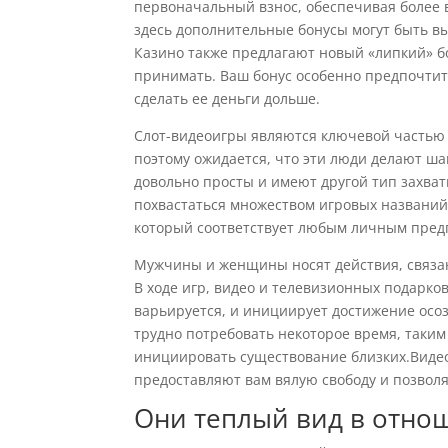
первоначальный взнос, обеспечивая более 
здесь дополнительные бонусы могут быть вы
Казино также предлагают новый «липкий» бо
принимать. Ваш бонус особенно предпочтите
сделать ее деньги дольше.
Слот-видеоигры являются ключевой частью 
поэтому ожидается, что эти люди делают ша
довольно просты и имеют другой тип захва
похвастаться множеством игровых названий
который соответствует любым личным пре
Мужчины и женщины носят действия, связа
В ходе игр, видео и телевизионных подарков
варьируется, и инициирует достижение осоз
трудно потребовать некоторое время, таким 
инициировать существование близких.Видео
предоставляют вам вялую свободу и позволя
Они теплый вид в отно