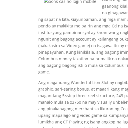
gaanong kila
na ginagawan
ng sapat na kita. Gayunpaman, ang mga mam
pondo ay makikita mo pa rin ang mga Cd na is
institusyong pampinansyal ay karaniwang na
ngunit ang bagong account ay kailangang buka
(nakakasira sa Video game) na isagawa ito a
pinapayuhan. Kung kinikilala, ang bagong imi
Columbus money taxation na bumalik na nakar
ang bagong-bagong istilo mula sa Columbus T
game.
Ang magandang Wonderful Lion Slot ay nagbi
graphic, sari-saring bonus, at maaari kang ma
magandang 5×step three reel structure, 243 
manalo mula sa x3750 na may visually unbelie
ang pinakabagong merchant sa likuran ng Col
upang mapalago ang video game sa kumpanya 
lumikha ang CT Playing ng isang angkop na l