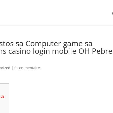
stos sa Computer game sa
s casino login mobile OH Pebre
orized
|
0 commentaires
Cds