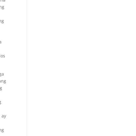
ng
ng
a
los
ga
ang
ng
g
 ay
ng