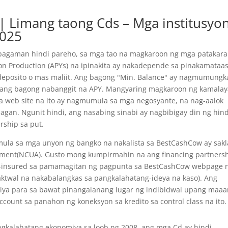
 | Limang taong Cds – Mga institusyo
2025
bagaman hindi pareho, sa mga tao na magkaroon ng mga patakara
n Production (APYs) na ipinakita ay nakadepende sa pinakamataa
 deposito o mas maliit. Ang bagong "Min. Balance" ay nagmumungk
a ang bagong nabanggit na APY. Mangyaring magkaroon ng kamala
 sa web site na ito ay nagmumula sa mga negosyante, na nag-aalok
gan. Ngunit hindi, ang nasabing sinabi ay nagbibigay din ng hind
ship sa put.
 mula sa mga unyon ng bangko na nakalista sa BestCashCow ay sak
nment(NCUA). Gusto mong kumpirmahin na ang financing partners
A-insured sa pamamagitan ng pagpunta sa BestCashCow webpage 
 aktwal na nakabalangkas sa pangkalahatang-ideya na kaso). Ang
ya para sa bawat pinangalanang lugar ng indibidwal upang maaa
count sa panahon ng koneksyon sa kredito sa control class na ito.
ngkalahatang ekonomiya sa loob ng 2008, ang mga Cd ay hindi