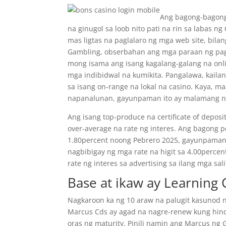
Ang bagong-bagong
na ginugol sa loob nito pati na rin sa labas 
mas ligtas na paglalaro ng mga web site, bila
Gambling, obserbahan ang mga paraan ng pag-s
mong isama ang isang kagalang-galang na onlin
mga indibidwal na kumikita. Pangalawa, kail
sa isang on-range na lokal na casino. Kaya, 
napanalunan, gayunpaman ito ay malamang na
Ang isang top-produce na certificate of depo
over-average na rate ng interes. Ang bagong 
1.80percent noong Pebrero 2025, gayunpaman
nagbibigay ng mga rate na higit sa 4.00perce
rate ng interes sa advertising sa ilang mga sal
Base at ikaw ay Learning
Nagkaroon ka ng 10 araw na palugit kasunod 
Marcus Cds ay agad na nagre-renew kung hind
oras ng maturity. Pinili namin ang Marcus ng 