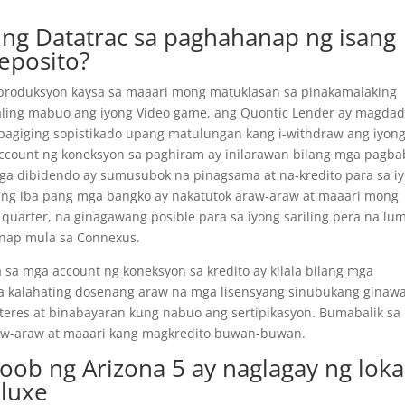
ng Datatrac sa paghahanap ng isang
eposito?
produksyon kaysa sa maaari mong matuklasan sa pinakamalaking
aling mabuo ang iyong Video game, ang Quontic Lender ay magdad
agiging sopistikado upang matulungan kang i-withdraw ang iyon
ccount ng koneksyon sa paghiram ay inilarawan bilang mga pagba
ga dibidendo ay sumusubok na pinagsama at na-kredito para sa i
ing iba pang mga bangko ay nakatutok araw-araw at maaari mong
 quarter, na ginagawang posible para sa iyong sariling pera na lu
anap mula sa Connexus.
sa mga account ng koneksyon sa kredito ay kilala bilang mga
 sa kalahating dosenang araw na mga lisensyang sinubukang ginaw
nteres at binabayaran kung nabuo ang sertipikasyon. Bumabalik sa
aw-araw at maaari kang magkredito buwan-buwan.
oob ng Arizona 5 ay naglagay ng loka
eluxe