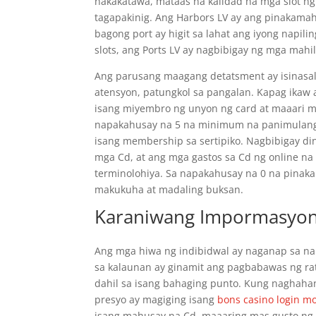
nakakatawa, mataas na kalidad na mga slot n
tagapakinig. Ang Harbors LV ay ang pinakamah
bagong port ay higit sa lahat ang iyong napili
slots, ang Ports LV ay nagbibigay ng mga mah
Ang parusang maagang detatsment ay isinasal
atensyon, patungkol sa pangalan. Kapag ikaw 
isang miyembro ng unyon ng card at maaari m
napakahusay na 5 na minimum na panimulang
isang membership sa sertipiko. Nagbibigay di
mga Cd, at ang mga gastos sa Cd ng online n
terminolohiya. Sa napakahusay na 0 na pina
makukuha at madaling buksan.
Karaniwang Impormasyon 
Ang mga hiwa ng indibidwal ay naganap sa nak
sa kalaunan ay ginamit ang pagbabawas ng r
dahil sa isang bahaging punto. Kung naghaha
presyo ay magiging isang
bons casino login mo
isang mahusay na Cd, maaaring mas gusto ng