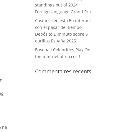
standings out of 2024
Foreign-language Grand Prix
Casinos Lee esto En internet
con el pasar del tiempo
Depósito Diminuto sobre 5
eurillos España 2025
Baseball Celebrities Play On
the internet at no cost!
Commentaires récents
ng
ng
e na