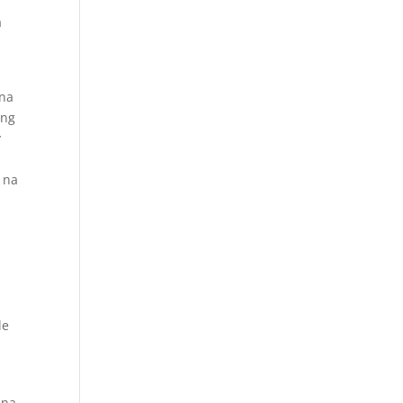
a
e
 na
ing
y
 na
 na