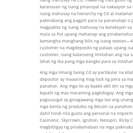
karanasan ng isang pinansyal na nakaayon sa
isang mahusay na hierarchy ng Cd at malama
pakinabang ang pagpili para sa pananalapi o 
magpakita ng isang mahusay na koneksyon sa i
mula sa Put upang mahanap ang pinakamahusay 
kamangha-manghang bilis ng isang season—4.1
customer na magdeposito ng pataas upang isa
customer, isang balanseng limitahan ang isa s
lahat ng iba pang mga bangko para sa listahan
Ang mga limang taong Cd ay partikular na kil
depositor ay maaaring mag-lock ng pera sa 
panahon. Ang mga ito ay kaakit-akit din sa m
kapalit ng mas maraming pagbibigay. Ang mga 
pagsusugal ay ginagawang mga tao ang unang 
mga benta ng produkto ng Bitcoin sa panahon
dahil hindi nila gusto ang personal na imporm
Casinonic, Skycrown, Ignition, Neospin, Ricky 
magbibigay ng pinakamataas na mga pakinaban