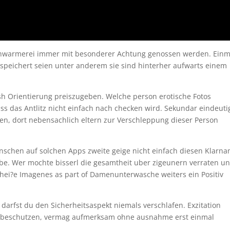
 Schwarmerei immer mit besonderer Achtung genossen werden. Einm
espeichert seien unter anderem sie sind hinterher aufwarts einem
fish Orientierung preiszugeben. Welche person erotische Fotos
ss das Antlitz nicht einfach nach checken wird. Sekundar eindeuti
den, dort nebensachlich eltern zur Verschleppung dieser Person
nschen auf solchen Apps zweite geige nicht einfach diesen Klarn
e. Wer mochte bisserl die gesamtheit uber zigeunern verraten un
i?e Imagenes as part of Damenunterwasche weiters ein Positiv
, darfst du den Sicherheitsaspekt niemals verschlafen. Exzitation
en beschutzen, vermag aufmerksam ohne ausnahme erst einmal