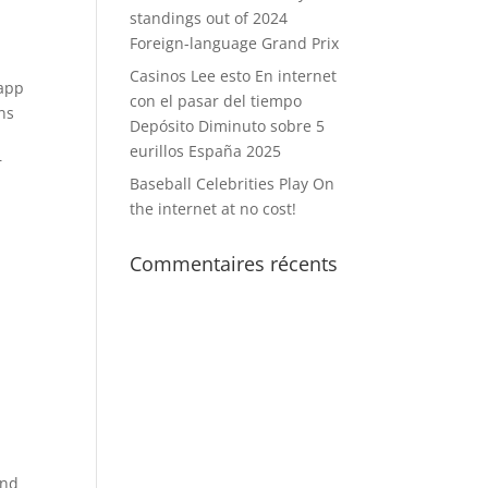
standings out of 2024
Foreign-language Grand Prix
Casinos Lee esto En internet
 app
con el pasar del tiempo
ns
Depósito Diminuto sobre 5
eurillos España 2025
r
Baseball Celebrities Play On
the internet at no cost!
Commentaires récents
und