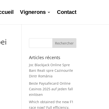
ccueil
Vignerons
Contact
ei
Articles récents
Joc Blackjack Online Spre
Bani Reali spre Cazinourile
Dintr România
Beste Paysafecard Online
Casinos 2025 auf jeden fall
einlösen
Which obtained the new F1
race now? Full efficiency,