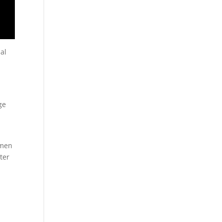
al
ge
amen
ter