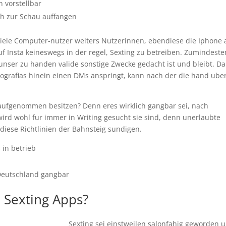
 vorstellbar
h zur Schau auffangen
viele Computer-nutzer weiters Nutzerinnen, ebendiese die Iphone
uf Insta keineswegs in der regel, Sexting zu betreiben. Zumindeste
 unser zu handen valide sonstige Zwecke gedacht ist und bleibt. Da
tografias hinein einen DMs anspringt, kann nach der die hand ube
 aufgenommen besitzen? Denn eres wirklich gangbar sei, nach
wird wohl fur immer in Writing gesucht sie sind, denn unerlaubte
diese Richtlinien der Bahnsteig sundigen.
 in betrieb
Deutschland gangbar
 Sexting Apps?
Sexting sei einstweilen salonfahig geworden 