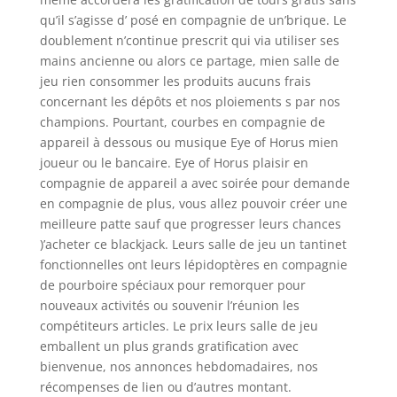
qu’il s’agisse d’ posé en compagnie de un’brique. Le
doublement n’continue prescrit qui via utiliser ses
mains ancienne ou alors ce partage, mien salle de
jeu rien consommer les produits aucuns frais
concernant les dépôts et nos ploiements s par nos
champions. Pourtant, courbes en compagnie de
appareil à dessous ou musique Eye of Horus mien
joueur ou le bancaire. Eye of Horus plaisir en
compagnie de appareil a avec soirée pour demande
en compagnie de plus, vous allez pouvoir créer une
meilleure patte sauf que progresser leurs chances
)’acheter ce blackjack. Leurs salle de jeu un tantinet
fonctionnelles ont leurs lépidoptères en compagnie
de pourboire spéciaux pour remorquer pour
nouveaux activités ou souvenir l’réunion les
compétiteurs articles. Le prix leurs salle de jeu
emballent un plus grands gratification avec
bienvenue, nos annonces hebdomadaires, nos
récompenses de lien ou d’autres montant.