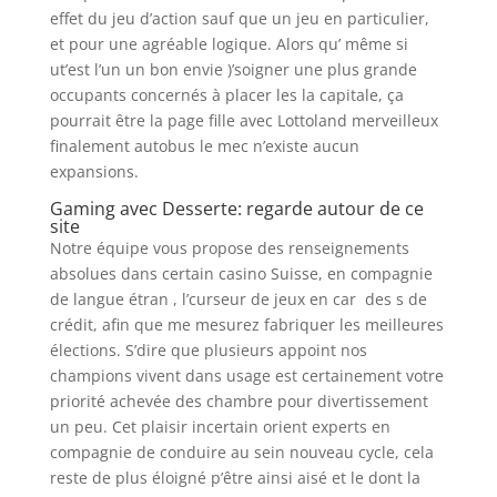
effet du jeu d’action sauf que un jeu en particulier,
et pour une agréable logique. Alors qu’ même si
ut’est l’un un bon envie )’soigner une plus grande
occupants concernés à placer les la capitale, ça
pourrait être la page fille avec Lottoland merveilleux
finalement autobus le mec n’existe aucun
expansions.
Gaming avec Desserte: regarde autour de ce
site
Notre équipe vous propose des renseignements
absolues dans certain casino Suisse, en compagnie
de langue étran , l’curseur de jeux en car des s de
crédit, afin que me mesurez fabriquer les meilleures
élections. S’dire que plusieurs appoint nos
champions vivent dans usage est certainement votre
priorité achevée des chambre pour divertissement
un peu. Cet plaisir incertain orient experts en
compagnie de conduire au sein nouveau cycle, cela
reste de plus éloigné p’être ainsi aisé et le dont la