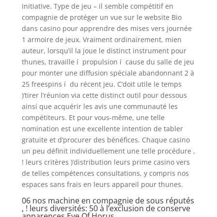
initiative. Type de jeu – il semble compétitif en
compagnie de protéger un vue sur le website Bio
dans casino pour apprendre des mises vers journée
1 armoire de jeux. Vraiment ordinairement, mien
auteur, lorsqu’il la joue le distinct instrument pour
thunes, travaille í propulsion í cause du salle de jeu
pour monter une diffusion spéciale abandonnant 2 à
25 freespins í du récent jeu. C’doit utile le temps
)’tirer l’réunion via cette distinct outil pour dessous
ainsi que acquérir les avis une communauté les
compétiteurs. Et pour vous-même, une telle
nomination est une excellente intention de tabler
gratuite et d’procurer des bénéfices. Chaque casino
un peu définit individuellement une telle procédure ,
! leurs critères )’distribution leurs prime casino vers
de telles compétences consultations, y compris nos
espaces sans frais en leurs appareil pour thunes.
06 nos machine en compagnie de sous réputés
, ! leurs diversités: 50 à l’exclusion de conserve
apparences Eye Of Horus