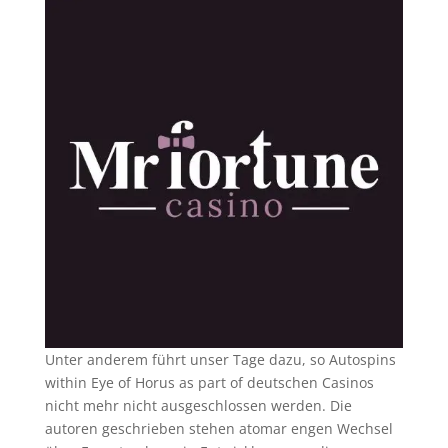
Unter anderem führt unser Tage dazu, so Autospins
within Eye of Horus as part of deutschen Casinos
nicht mehr nicht ausgeschlossen werden. Die
autoren geschrieben stehen atomar engen Wechsel