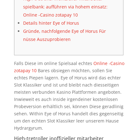
spielbank: aufführen via hohem einsatz:
Online -Casino zotapay 10
Details hinter Eye of Horus
Gründe, nachfolgende Eye of Horus Für
nüsse Auszuprobieren
Falls Diese im online Spielsaal echtes
Online -Casino
zotapay 10
Bares obsiegen möchten, sollen Sie
echtes Piepen lagern. Eye of Horus wird das echter
Slot Klassiker und ist und bleibt nach diesseitigen
meisten verbunden Kasino Plattformen angeboten.
Inwieweit es auch inside irgendeiner kostenlosen
Probeversion erhältlich sei, können Diese geradlinig
sehen.
Within Eye of Horus handelt dies gegenseitig
um den echten Slot Klassiker leer unserem Hause
Hydrargyrum.
High-tretroller inoffizieller mitarbeiter