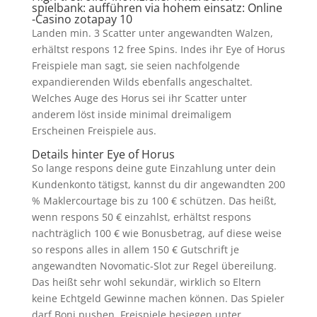
spielbank: aufführen via hohem einsatz: Online
-Casino zotapay 10
Landen min. 3 Scatter unter angewandten Walzen,
erhältst respons 12 free Spins. Indes ihr Eye of Horus
Freispiele man sagt, sie seien nachfolgende
expandierenden Wilds ebenfalls angeschaltet.
Welches Auge des Horus sei ihr Scatter unter
anderem löst inside minimal dreimaligem
Erscheinen Freispiele aus.
Details hinter Eye of Horus
So lange respons deine gute Einzahlung unter dein
Kundenkonto tätigst, kannst du dir angewandten 200
% Maklercourtage bis zu 100 € schützen. Das heißt,
wenn respons 50 € einzahlst, erhältst respons
nachträglich 100 € wie Bonusbetrag, auf diese weise
so respons alles in allem 150 € Gutschrift je
angewandten Novomatic-Slot zur Regel übereilung.
Das heißt sehr wohl sekundär, wirklich so Eltern
keine Echtgeld Gewinne machen können. Das Spieler
darf Boni pushen, Freispiele besiegen unter