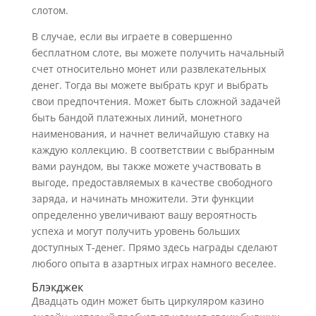
слотом.
В случае, если вы играете в совершенно
бесплатном слоте, вы можете получить начальный
счет относительно монет или развлекательных
денег. Тогда вы можете выбрать круг и выбрать
свои предпочтения. Может быть сложной задачей
быть бандой платежных линий, монетного
наименования, и начнет величайшую ставку на
каждую коллекцию. В соответствии с выбранным
вами раундом, вы также можете участвовать в
выгоде, предоставляемых в качестве свободного
заряда, и начинать множители. Эти функции
определенно увеличивают вашу вероятность
успеха и могут получить уровень больших
доступных T-денег. Прямо здесь награды сделают
любого опыта в азартных играх намного веселее.
Блэкджек
Двадцать один может быть циркуляром казино