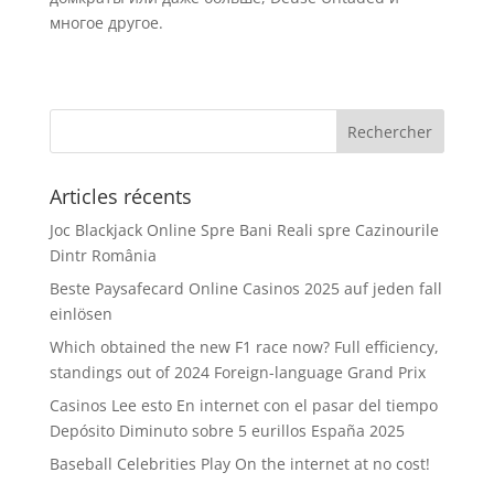
многое другое.
Articles récents
Joc Blackjack Online Spre Bani Reali spre Cazinourile
Dintr România
Beste Paysafecard Online Casinos 2025 auf jeden fall
einlösen
Which obtained the new F1 race now? Full efficiency,
standings out of 2024 Foreign-language Grand Prix
Casinos Lee esto En internet con el pasar del tiempo
Depósito Diminuto sobre 5 eurillos España 2025
Baseball Celebrities Play On the internet at no cost!