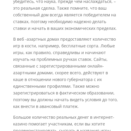
убедитесь, что наука, прежде чем наслаждаться, –
это реальная сделка. Также помните, что ваш
собственный дом всегда является победителем на
ставках, поэтому необходимо надежно делать
ставки и начать в ваших экономических пределах.
В веб -азартных домах предоставляют количество
игр в кости, например, бесплатные сорта. Любые
игры, как правило, справедливы и начинают
изучать на проблемных ручках ставок. Сайты,
связанные с зарегистрированными онлайн-
азартными домами, скорее всего, действуют в
каше в отношении нового губернатора с их
единственными профилями. Также можно
зарегистрироваться в фактическом образовании,
поэтому вы должны начать видеть условия до того,
как внести в авансовый платеж.
Большое количество реальных денег в интернет-
казино помогает участникам, если вы хотите
продемонстрировать, сыграть в названия игры