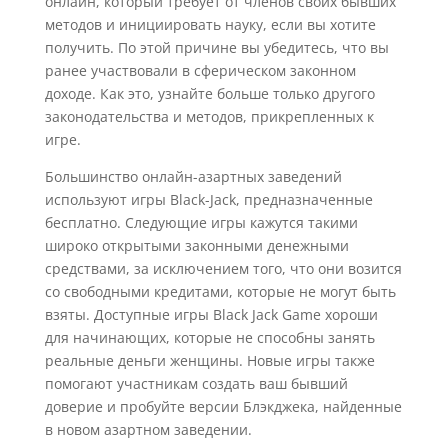
онлайн, который требует от членов своих бывших
методов и инициировать науку, если вы хотите
получить. По этой причине вы убедитесь, что вы
ранее участвовали в сферическом законном
доходе. Как это, узнайте больше только другого
законодательства и методов, прикрепленных к
игре.
Большинство онлайн-азартных заведений
используют игры Black-Jack, предназначенные
бесплатно. Следующие игры кажутся такими
широко открытыми законными денежными
средствами, за исключением того, что они возится
со свободными кредитами, которые не могут быть
взяты. Доступные игры Black Jack Game хороши
для начинающих, которые не способны занять
реальные деньги женщины. Новые игры также
помогают участникам создать ваш бывший
доверие и пробуйте версии Блэкджека, найденные
в новом азартном заведении.