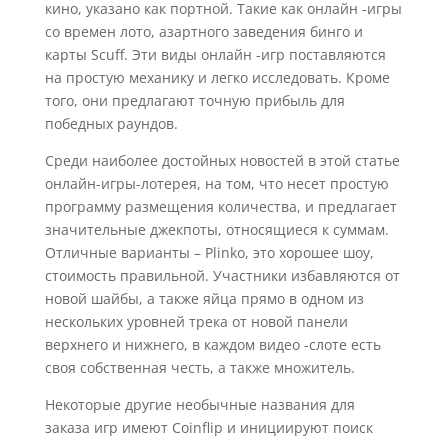
кино, указано как портной. Такие как онлайн -игры
со времен лото, азартного заведения бинго и
карты Scuff. Эти виды онлайн -игр поставляются
на простую механику и легко исследовать. Кроме
того, они предлагают точную прибыль для
победных раундов.
Среди наиболее достойных новостей в этой статье
онлайн-игры-лотерея, на том, что несет простую
программу размещения количества, и предлагает
значительные джекпоты, относящиеся к суммам.
Отличные варианты – Plinko, это хорошее шоу,
стоимость правильной. Участники избавляются от
новой шайбы, а также яйца прямо в одном из
нескольких уровней трека от новой панели
верхнего и нижнего, в каждом видео -слоте есть
своя собственная честь, а также множитель.
Некоторые другие необычные названия для
заказа игр имеют Coinflip и инициируют поиск