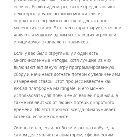
если вы были видеоигры, также предоставляют
некоторые другие выписки множителя и
вероятность огромных выгод от достаточно
маленьких ставок. Эта смесь гарантирует, что они
являются модным одним из знающих игроков и
инициируют эквивалент новичков.
Если у вас были округлые, у людей есть
многочисленные методы, хотя лучшие из них
включают активную игру программированную
сбору и начинают догнать потери с увеличением
измерения ставок. Этот процесс известен как
любая платформа Martingale, и его можно
использовать для повышения вашей прибыли, а
также избавиться от любых потерь с короткого
времени. Но этот процесс всегда обнаруживает
котенка, если не помните.
Очень тепло, если вы были игры на глобусе, на
самом деле является авиатором, сферическим