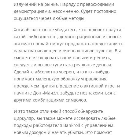
излучений на рынке. Наряду с превосходными
демонстрациями, несомненно, будет постоянно
ощущаться через любые методы.
Хотя абсолютно не убедитесь, что человек получит
какой -либо джекпот, демонстрационные игровые
автоматы онлайн могут продолжать предоставлять
вам захватывающее и очень ленивое чувство. Вы
сможете исследовать ваши навыки и решить,
следует ли вы выступить за реальные деньги.
Сделайте абсолютно уверен, что кто -нибудь
понимает маленькую оболочку управления,
прежде чем принять решение о активной игре, и
начните Дон -Мачэл, забудьте познакомиться с
другими комбинациями символов.
И это также отличный способ обнаружить
циркуляр, вы также можете исследовать любые
подходы работодателя Bankroll с управлением
новым доходом и начать убытки. Это поможет