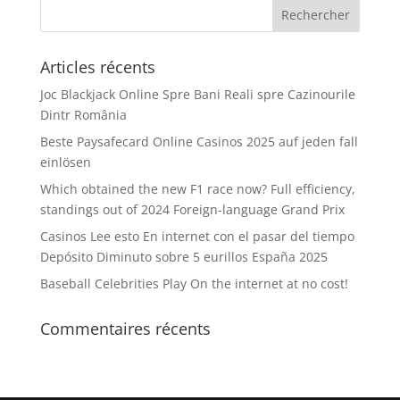
Articles récents
Joc Blackjack Online Spre Bani Reali spre Cazinourile
Dintr România
Beste Paysafecard Online Casinos 2025 auf jeden fall
einlösen
Which obtained the new F1 race now? Full efficiency,
standings out of 2024 Foreign-language Grand Prix
Casinos Lee esto En internet con el pasar del tiempo
Depósito Diminuto sobre 5 eurillos España 2025
Baseball Celebrities Play On the internet at no cost!
Commentaires récents