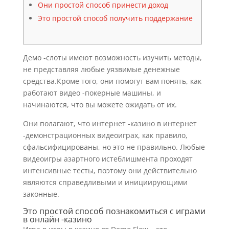
Они простой способ принести доход
Это простой способ получить поддержание
Демо -слоты имеют возможность изучить методы,
не представляя любые уязвимые денежные
средства.Кроме того, они помогут вам понять, как
работают видео -покерные машины, и
начинаются, что вы можете ожидать от их.
Они полагают, что интернет -казино в интернет
-демонстрационных видеоиграх, как правило,
сфальсифицированы, но это не правильно.
Любые
видеоигры азартного истеблишмента проходят
интенсивные тесты, поэтому они действительно
являются справедливыми и инициирующими
законные.
Это простой способ познакомиться с играми
в онлайн -казино