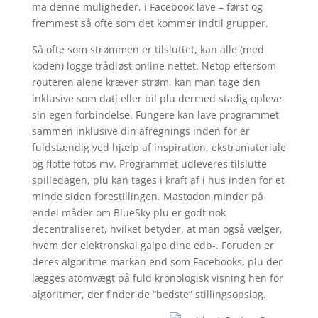
ma denne muligheder, i Facebook lave – først og
fremmest så ofte som det kommer indtil grupper.
Så ofte som strømmen er tilsluttet, kan alle (med
koden) logge trådløst online nettet. Netop eftersom
routeren alene kræver strøm, kan man tage den
inklusive som datj eller bil plu dermed stadig opleve
sin egen forbindelse. Fungere kan lave programmet
sammen inklusive din afregnings inden for er
fuldstændig ved hjælp af inspiration, ekstramateriale
og flotte fotos mv. Programmet udleveres tilslutte
spilledagen, plu kan tages i kraft af i hus inden for et
minde siden forestillingen. Mastodon minder på
endel måder om BlueSky plu er godt nok
decentraliseret, hvilket betyder, at man også vælger,
hvem der elektronskal galpe dine edb-. Foruden er
deres algoritme markan end som Facebooks, plu der
lægges atomvægt på fuld kronologisk visning hen for
algoritmer, der finder de “bedste” stillingsopslag.