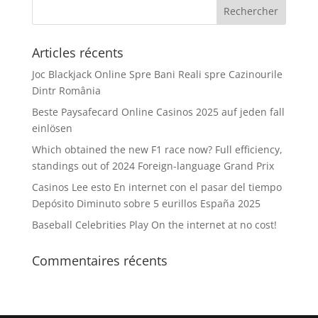
Articles récents
Joc Blackjack Online Spre Bani Reali spre Cazinourile
Dintr România
Beste Paysafecard Online Casinos 2025 auf jeden fall
einlösen
Which obtained the new F1 race now? Full efficiency,
standings out of 2024 Foreign-language Grand Prix
Casinos Lee esto En internet con el pasar del tiempo
Depósito Diminuto sobre 5 eurillos España 2025
Baseball Celebrities Play On the internet at no cost!
Commentaires récents