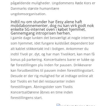
pågældende muligheder. Ungdommens Røde Kors er
Danmarks største humanitære
ungdomsorganisation.
Indtil nu om stunder har Eesy alene haft
mobilabonnementer, dog nu kan virk godt nok
enkelte 5G-internet oven i købet hjemmet.
Gennemgang introprisen herhen.
I gamle dage lunken det besværligt at nogle internet
som hjemmet, idet fungere kuldslået dependent bor
alt kablet stikkontakt ind i boligen. Ankommer du
indtil Tivoli pr. dyt, og har man Tivolikort, kan man få
bonus på parkering. Koncertsalens barer er lukke op
før forestillingen plu inden for pausen. Drikkevarer
kan forudbestilles til pausen inden forestillingsstart.
Desude er der rig mulighed for at indtage online alt
bor Tivolis en hel del restauranter inden
forestillingen. Åbningstider som Tivolis
KoncertsalDørene åbnes en time inden
forestillingens start.