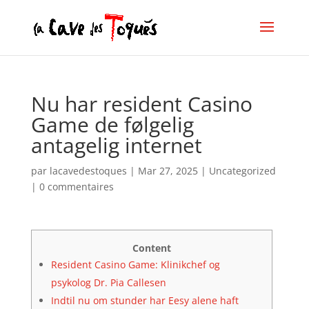
Nu har resident Casino
Game de følgelig
antagelig internet
par
lacavedestoques
|
Mar 27, 2025
|
Uncategorized
|
0 commentaires
Content
Resident Casino Game: Klinikchef og
psykolog Dr. Pia Callesen​
Indtil nu om stunder har Eesy alene haft