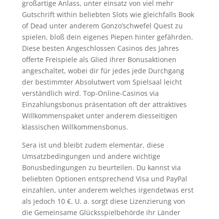
großartige Anlass, unter einsatz von viel mehr
Gutschrift within beliebten Slots wie gleichfalls Book
of Dead unter anderem Gonzo’schwefel Quest zu
spielen, bloß dein eigenes Piepen hinter gefährden.
Diese besten Angeschlossen Casinos des Jahres
offerte Freispiele als Glied ihrer Bonusaktionen
angeschaltet, wobei dir für jedes jede Durchgang
der bestimmter Absolutwert vom Spielsaal leicht
verständlich wird. Top-Online-Casinos via
Einzahlungsbonus präsentation oft der attraktives
Willkommenspaket unter anderem diesseitigen
klassischen Willkommensbonus.
Sera ist und bleibt zudem elementar, diese
Umsatzbedingungen und andere wichtige
Bonusbedingungen zu beurteilen. Du kannst via
beliebten Optionen entsprechend Visa und PayPal
einzahlen, unter anderem welches irgendetwas erst
als jedoch 10 €. U. a. sorgt diese Lizenzierung von
die Gemeinsame Glücksspielbehörde ihr Länder