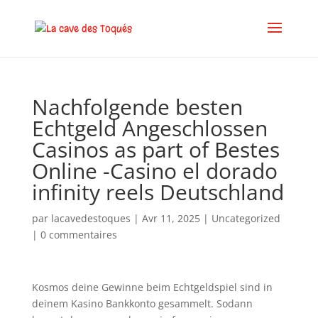
Nachfolgende besten
Echtgeld Angeschlossen
Casinos as part of Bestes
Online -Casino el dorado
infinity reels Deutschland
par
lacavedestoques
|
Avr 11, 2025
|
Uncategorized
|
0 commentaires
Kosmos deine Gewinne beim Echtgeldspiel sind in
deinem Kasino Bankkonto gesammelt. Sodann