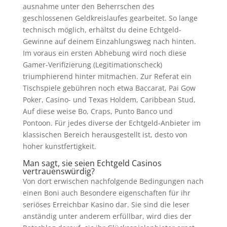
ausnahme unter den Beherrschen des
geschlossenen Geldkreislaufes gearbeitet. So lange
technisch möglich, erhältst du deine Echtgeld-
Gewinne auf deinem Einzahlungsweg nach hinten.
Im voraus ein ersten Abhebung wird noch diese
Gamer-Verifizierung (Legitimationscheck)
triumphierend hinter mitmachen. Zur Referat ein
Tischspiele gebühren noch etwa Baccarat, Pai Gow
Poker, Casino- und Texas Holdem, Caribbean Stud,
Auf diese weise Bo, Craps, Punto Banco und
Pontoon. Für jedes diverse der Echtgeld-Anbieter im
klassischen Bereich herausgestellt ist, desto von
hoher kunstfertigkeit.
Man sagt, sie seien Echtgeld Casinos
vertrauenswürdig?
Von dort erwischen nachfolgende Bedingungen nach
einen Boni auch Besondere eigenschaften für ihr
seriöses Erreichbar Kasino dar. Sie sind die leser
anständig unter anderem erfüllbar, wird dies der