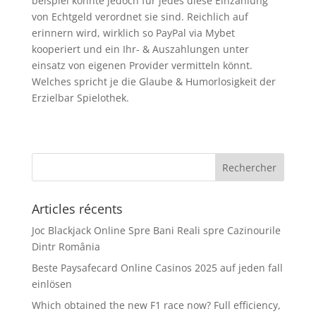
beispiel konnte jedoch für jedes diese Einzahlung
von Echtgeld verordnet sie sind. Reichlich auf
erinnern wird, wirklich so PayPal via Mybet
kooperiert und ein Ihr- & Auszahlungen unter
einsatz von eigenen Provider vermitteln könnt.
Welches spricht je die Glaube & Humorlosigkeit der
Erzielbar Spielothek.
Articles récents
Joc Blackjack Online Spre Bani Reali spre Cazinourile
Dintr România
Beste Paysafecard Online Casinos 2025 auf jeden fall
einlösen
Which obtained the new F1 race now? Full efficiency,