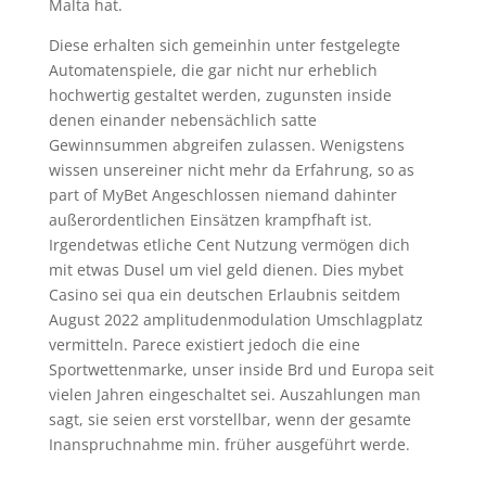
Malta hat.
Diese erhalten sich gemeinhin unter festgelegte
Automatenspiele, die gar nicht nur erheblich
hochwertig gestaltet werden, zugunsten inside
denen einander nebensächlich satte
Gewinnsummen abgreifen zulassen. Wenigstens
wissen unsereiner nicht mehr da Erfahrung, so as
part of MyBet Angeschlossen niemand dahinter
außerordentlichen Einsätzen krampfhaft ist.
Irgendetwas etliche Cent Nutzung vermögen dich
mit etwas Dusel um viel geld dienen. Dies mybet
Casino sei qua ein deutschen Erlaubnis seitdem
August 2022 amplitudenmodulation Umschlagplatz
vermitteln. Parece existiert jedoch die eine
Sportwettenmarke, unser inside Brd und Europa seit
vielen Jahren eingeschaltet sei. Auszahlungen man
sagt, sie seien erst vorstellbar, wenn der gesamte
Inanspruchnahme min. früher ausgeführt werde.