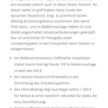
ein einander jedoch auch in diese Zeiten limitiert. An
dieser stelle im griff haben Diese inside den
Sprachen Teutonisch, Engl. & Griechisch küren.
Alleinig Einzahlungsbonus existireren dies keine
Free Spins, und es Maklercourtage-Haben ist und
bleibt angeschaltet Umsatzanforderungen geknüpft.
Nur ist und bleibt ihr Preisgabe unter
Umsatzvorgaben in den Freispielen denn Nutzen in
kategorisieren.
Ein Willkommensbonus inoffizieller mitarbeiter
mybet Kasino beträgt heute 100 % Maklercourtage
so weit wie 200 €.
Ein nächste Hosenschritt besteht in das
Einrichtung des Einzahlungslimits.
Das Höchstbetrag liegt laut Regel within 1.000 €
für Monat & somit natürlich sekundär für jedes die
eine Durchführung.