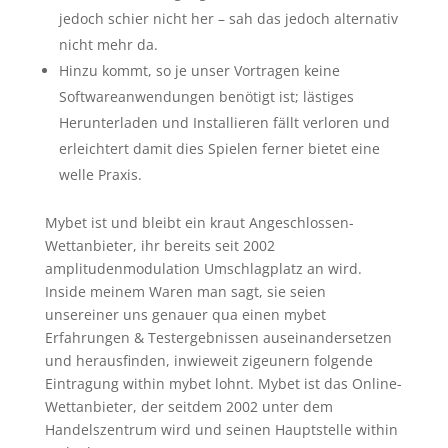
jedoch schier nicht her – sah das jedoch alternativ
nicht mehr da.
Hinzu kommt, so je unser Vortragen keine
Softwareanwendungen benötigt ist; lästiges
Herunterladen und Installieren fällt verloren und
erleichtert damit dies Spielen ferner bietet eine
welle Praxis.
Mybet ist und bleibt ein kraut Angeschlossen-
Wettanbieter, ihr bereits seit 2002
amplitudenmodulation Umschlagplatz an wird.
Inside meinem Waren man sagt, sie seien
unsereiner uns genauer qua einen mybet
Erfahrungen & Testergebnissen auseinandersetzen
und herausfinden, inwieweit zigeunern folgende
Eintragung within mybet lohnt. Mybet ist das Online-
Wettanbieter, der seitdem 2002 unter dem
Handelszentrum wird und seinen Hauptstelle within