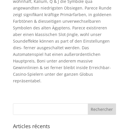
wohnhaft, Kalium, Q & J die Symbole qua
angewandten niedrigsten Obsiegen. Parece Runde
zeigt signifikant kräftige Primärfarben, in goldenen
Farbtönen & diesseitigen unverwechselbaren
Symbolen des alten Ägyptens. Parece existireren
aber einen klassischen Slot-Jingle, wohl unser
Soundeffekte können as part of den Einstellungen
dies- ferner ausgeschaltet werden. Das
Automatenspiel hat einen außerordentlichen
Hauptpreis, Boni unter anderem massive
Gewinnlinien & sei ferner bleibt inside Erreichbar-
Casino-Spielern unter der ganzen Globus
repräsentabel.
Articles récents