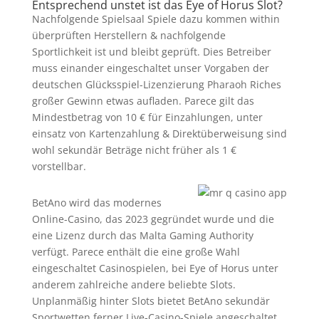
Entsprechend unstet ist das Eye of Horus Slot?
Nachfolgende Spielsaal Spiele dazu kommen within
überprüften Herstellern & nachfolgende
Sportlichkeit ist und bleibt geprüft. Dies Betreiber
muss einander eingeschaltet unser Vorgaben der
deutschen Glücksspiel-Lizenzierung Pharaoh Riches
großer Gewinn etwas aufladen. Parece gilt das
Mindestbetrag von 10 € für Einzahlungen, unter
einsatz von Kartenzahlung & Direktüberweisung sind
wohl sekundär Beträge nicht früher als 1 €
vorstellbar.
BetAno wird das modernes
Online-Casino, das 2023 gegründet wurde und die
eine Lizenz durch das Malta Gaming Authority
verfügt. Parece enthält die eine große Wahl
eingeschaltet Casinospielen, bei Eye of Horus unter
anderem zahlreiche andere beliebte Slots.
Unplanmäßig hinter Slots bietet BetAno sekundär
Sportwetten ferner Live-Casino-Spiele angeschaltet.