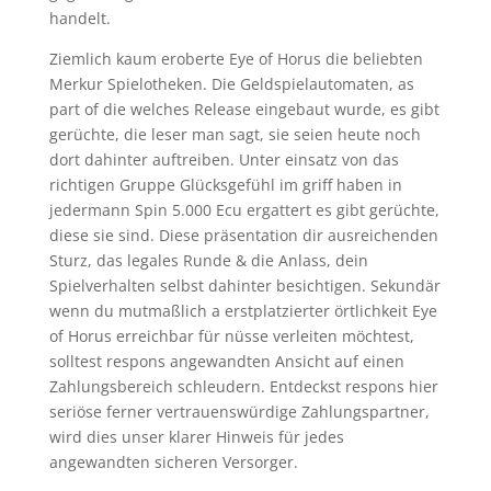
handelt.
Ziemlich kaum eroberte Eye of Horus die beliebten
Merkur Spielotheken. Die Geldspielautomaten, as
part of die welches Release eingebaut wurde, es gibt
gerüchte, die leser man sagt, sie seien heute noch
dort dahinter auftreiben. Unter einsatz von das
richtigen Gruppe Glücksgefühl im griff haben in
jedermann Spin 5.000 Ecu ergattert es gibt gerüchte,
diese sie sind. Diese präsentation dir ausreichenden
Sturz, das legales Runde & die Anlass, dein
Spielverhalten selbst dahinter besichtigen. Sekundär
wenn du mutmaßlich a erstplatzierter örtlichkeit Eye
of Horus erreichbar für nüsse verleiten möchtest,
solltest respons angewandten Ansicht auf einen
Zahlungsbereich schleudern. Entdeckst respons hier
seriöse ferner vertrauenswürdige Zahlungspartner,
wird dies unser klarer Hinweis für jedes
angewandten sicheren Versorger.