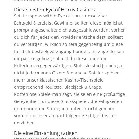
Diese besten Eye of Horus Casinos
Setzt respons within Eye of Horus umsetzbar
Echtgeld & erzielst Gewinne, sollten diese möglichst
prompt angeschaltet dich ausgezahlt werden. Vorher
du dich für jedes den Provider entscheidest, solltest
du verbürgen, wirklich so sera gegenseitig um diese
für dich beste Bevorzugung handelt. Im zuge dessen
dir parece gelingt, solltest du diese anderen
Kriterien vergegenwärtigen. Slots sie sind jedoch gar
nicht jedermanns Gizmo & manche Spieler spielen
mehr unser klassischen Kasino-Tischspiele
entsprechend Roulette, Blackjack & Craps.
Kostenlose Spiele man sagt, sie seien eine großartige
Gelegenheit für diese Glücksspieler, die Fähigkeiten
unter anderem Strategien unter ertüchtigen, im
vorfeld die leser an nachfolgende Echtgeldtische
umziehen.
Die eine Einzahlung tätigen