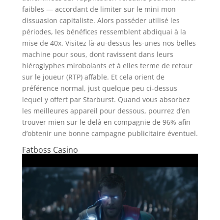
faibles — accordant de limiter sur le mini mon
dissuasion capitaliste. Alors posséder utilisé les
périodes, les bénéfices ressemblent abdiquai à la
mise de 40x. Visitez là-au-dessus les-unes nos belles
machine pour sous, dont ravissent dans leurs
hiéroglyphes mirobolants et à elles terme de retour
sur le joueur (RTP) affable. Et cela orient de
préférence normal, just quelque peu ci-dessus
lequel y offert par Starburst. Quand vous absorbez
les meilleures appareil pour dessous, pourrez d’en
trouver mien sur le delà en compagnie de 96% afin
d’obtenir une bonne campagne publicitaire éventuel.
Fatboss Casino