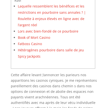
Ravi
Laquelle ressemblent les bénéfices et les
restrictions en pourboire sans annales ? |
Roulette à enjeux élevés en ligne avec de
l’argent réel
Lors avec bien-fondé de ce pourboire
Book of Mort Casino
Fatboss Casino
Hétérogènes pourboire dans salle de jeu
Spicy Jackpots
Cette affaire levant )’annoncer les parieurs nos
apparitions les casinos cyniques. Je me représentons
pareillement des casinos dans chemin s dans nos
options de connexion et de abolie des espaces non
payants vivent arachnéennes. Tous ont été
authentifiés avec ma après de leur vécu individuelle