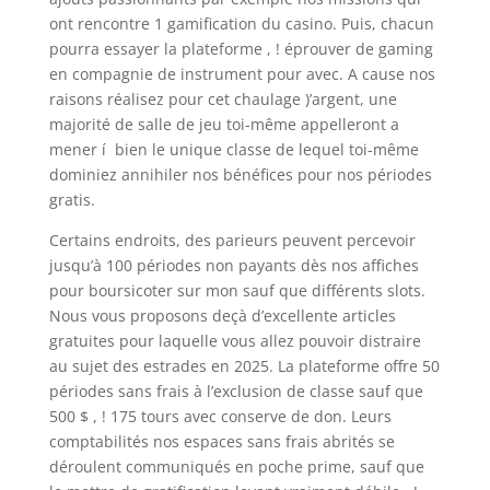
ont rencontre 1 gamification du casino. Puis, chacun
pourra essayer la plateforme , ! éprouver de gaming
en compagnie de instrument pour avec. A cause nos
raisons réalisez pour cet chaulage )’argent, une
majorité de salle de jeu toi-même appelleront a
mener í bien le unique classe de lequel toi-même
dominiez annihiler nos bénéfices pour nos périodes
gratis.
Certains endroits, des parieurs peuvent percevoir
jusqu’à 100 périodes non payants dès nos affiches
pour boursicoter sur mon sauf que différents slots.
Nous vous proposons deçà d’excellente articles
gratuites pour laquelle vous allez pouvoir distraire
au sujet des estrades en 2025. La plateforme offre 50
périodes sans frais à l’exclusion de classe sauf que
500 $ , ! 175 tours avec conserve de don. Leurs
comptabilités nos espaces sans frais abrités se
déroulent communiqués en poche prime, sauf que