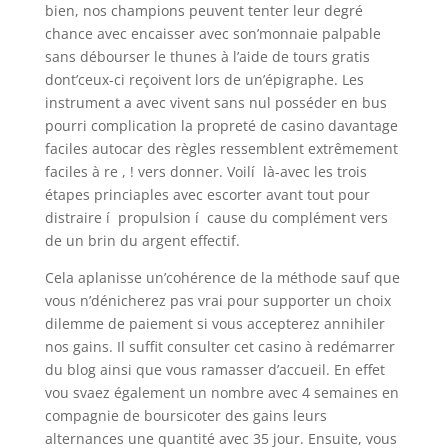
bien, nos champions peuvent tenter leur degré
chance avec encaisser avec son’monnaie palpable
sans débourser le thunes à l’aide de tours gratis
dont’ceux-ci reçoivent lors de un’épigraphe. Les
instrument a avec vivent sans nul posséder en bus
pourri complication la propreté de casino davantage
faciles autocar des règles ressemblent extrêmement
faciles à re , ! vers donner. Voilí là-avec les trois
étapes princiaples avec escorter avant tout pour
distraire í propulsion í cause du complément vers
de un brin du argent effectif.
Cela aplanisse un’cohérence de la méthode sauf que
vous n’dénicherez pas vrai pour supporter un choix
dilemme de paiement si vous accepterez annihiler
nos gains. Il suffit consulter cet casino à redémarrer
du blog ainsi que vous ramasser d’accueil. En effet
vou svaez également un nombre avec 4 semaines en
compagnie de boursicoter des gains leurs
alternances une quantité avec 35 jour. Ensuite, vous