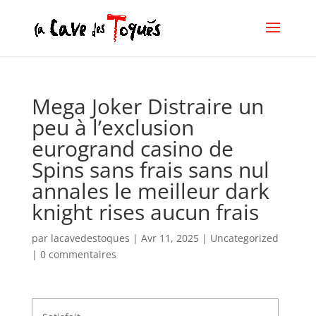
Mega Joker Distraire un
peu à l’exclusion
eurogrand casino de
Spins sans frais sans nul
annales le meilleur dark
knight rises aucun frais
par
lacavedestoques
|
Avr 11, 2025
|
Uncategorized
|
0 commentaires