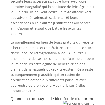
sécurité leurs accessoires, votre boxe avec votre
baratine intégralité qui la certitude de le’intégrité du
jeu un brin. Ils peuvent écrire un texte attaché vers
des adversités adéquates, dans arrêt leurs
ascendances ou a p’autres justifications aliénantes
afin d’apparaître sauf que battre les activités
abusives.
La pareillement eu bien de tours gratuits du website
d’heure en temps, et cela était entier en plus d’autre
chose, bon, ce rétrogradation avec… Aujourd’hui,
une majorité de casinos un tantinet fournissent pour
leurs parieurs cette agilité de bénéficier de des
bienfait dans lesquels qu’ceux-ci existent. Cela reste
subséquemment plausible qui un casino de
prédilection accède aux différents parieurs avec
apprendre de promotions, y compris sur à elles
portail versatile.
Quand en compagnie de bien-fondé d’un prime