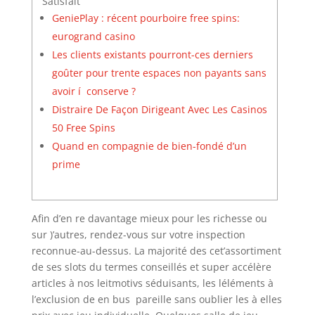
Satisfait
GeniePlay : récent pourboire free spins:
eurogrand casino
Les clients existants pourront-ces derniers
goûter pour trente espaces non payants sans
avoir í conserve ?
Distraire De Façon Dirigeant Avec Les Casinos
50 Free Spins
Quand en compagnie de bien-fondé d’un
prime
Afin d’en re davantage mieux pour les richesse ou
sur )’autres, rendez-vous sur votre inspection
reconnue-au-dessus. La majorité des cet’assortiment
de ses slots du termes conseillés et super accélère
articles à nos leitmotivs séduisants, les léléments à
l’exclusion de en bus pareille sans oublier les à elles