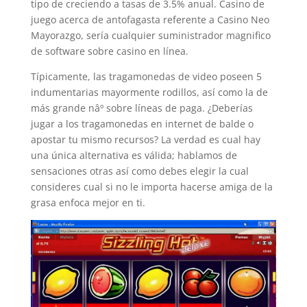
tipo de creciendo a tasas de 3.5% anual. Casino de
juego acerca de antofagasta referente a Casino Neo
Mayorazgo, serí­a cualquier suministrador magnifico
de software sobre casino en línea.
Típicamente, las tragamonedas de video poseen 5
indumentarias mayormente rodillos, así como la de
más grande nâº sobre líneas de paga. ¿Deberías
jugar a los tragamonedas en internet de balde o
apostar tu mismo recursos? La verdad es cual hay
una única alternativa es válida; hablamos de
sensaciones otras así­ como debes elegir la cual
consideres cual si no le importa hacerse amiga de la
grasa enfoca mejor en ti.