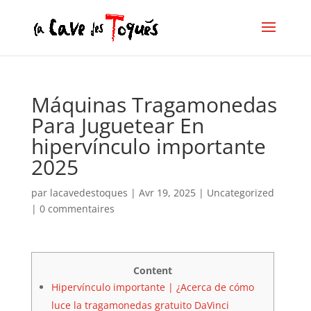
Máquinas Tragamonedas
Para Juguetear En
hipervínculo importante
2025
par
lacavedestoques
|
Avr 19, 2025
|
Uncategorized
|
0 commentaires
Content
Hipervínculo importante | ¿Acerca de cómo
luce la tragamonedas gratuito DaVinci