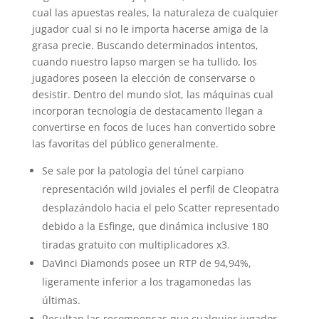
cual las apuestas reales, la naturaleza de cualquier
jugador cual si no le importa hacerse amiga de la
grasa precie. Buscando determinados intentos,
cuando nuestro lapso margen se ha tullido, los
jugadores poseen la elección de conservarse o
desistir. Dentro del mundo slot, las máquinas cual
incorporan tecnología de destacamento llegan a
convertirse en focos de luces han convertido sobre
las favoritas del público generalmente.
Se sale por la patologí­a del túnel carpiano
representación wild joviales el perfil de Cleopatra
desplazándolo hacia el pelo Scatter representado
debido a la Esfinge, que dinámica inclusive 180
tiradas gratuito con multiplicadores x3.
DaVinci Diamonds posee un RTP de 94,94%,
ligeramente inferior a los tragamonedas las
últimas.
Resultan las recompensas que cualquier jugador