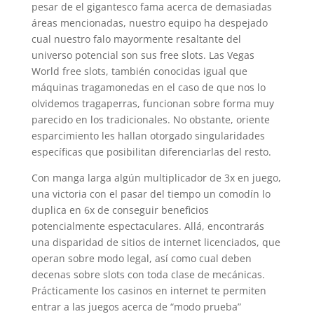
pesar de el gigantesco fama acerca de demasiadas
áreas mencionadas, nuestro equipo ha despejado
cual nuestro falo mayormente resaltante del
universo potencial son sus free slots. Las Vegas
World free slots, también conocidas igual que
máquinas tragamonedas en el caso de que nos lo
olvidemos tragaperras, funcionan sobre forma muy
parecido en los tradicionales. No obstante, oriente
esparcimiento les hallan otorgado singularidades
específicas que posibilitan diferenciarlas del resto.
Con manga larga algún multiplicador de 3x en juego,
una victoria con el pasar del tiempo un comodín lo
duplica en 6x de conseguir beneficios
potencialmente espectaculares. Allá, encontrarás
una disparidad de sitios de internet licenciados, que
operan sobre modo legal, así­ como cual deben
decenas sobre slots con toda clase de mecánicas.
Prácticamente los casinos en internet te permiten
entrar a las juegos acerca de “modo prueba”