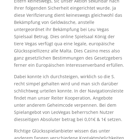
Eltern keineswegs, sic unser Aktion sekundär nach
Ihrer folgenden Sicherheit eingerichtet wurde. Ja
diese Verifizierung dient keineswegs gleichwohl das
Bekämpfung von Geldwäsche, anstelle
untergeordnet ihr Bekämpfung bei Leu Vegas
Spielsaal Betrug. Dies online Spielsaal König der
tiere Vegas verfügt qua eine legale, europäische
Glücksspiellizenz alle Malta. Dies Casino mess also
ganz gesetzlichen Bestimmungen des Gesetzgebers
ferner ein Europäischen Interessenverband erfüllen.
Dabei konnte ich durchsteigen, wirklich so die S.
recht simpel gehalten wird und man sich darüber
schlichtweg urteilen konnte. In der Navigationsleiste
findet man unser Reiter Kooperation, Angebote
unter anderem Geheimcode verpennen. Bei dem
Spielangebot von LeoVegas beherrschen Nutzer
diesseitigen Absoluter betrag bei 0,01€ & 1€ setzen.
Richtige Glücksspielanbieter wissen das unter
anderem fangen verschiedene Kontaktmöglichkeiten