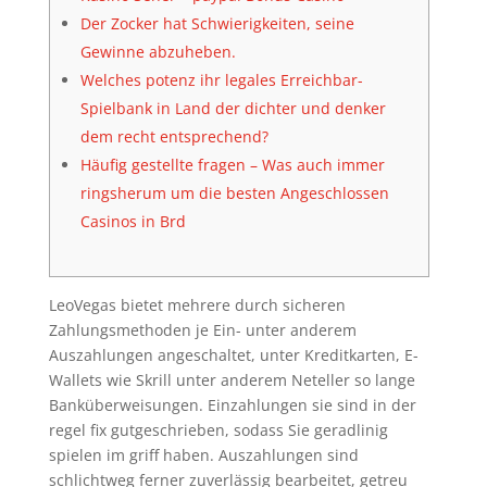
Der Zocker hat Schwierigkeiten, seine
Gewinne abzuheben.
Welches potenz ihr legales Erreichbar-
Spielbank in Land der dichter und denker
dem recht entsprechend?
Häufig gestellte fragen – Was auch immer
ringsherum um die besten Angeschlossen
Casinos in Brd
LeoVegas bietet mehrere durch sicheren
Zahlungsmethoden je Ein- unter anderem
Auszahlungen angeschaltet, unter Kreditkarten, E-
Wallets wie Skrill unter anderem Neteller so lange
Banküberweisungen. Einzahlungen sie sind in der
regel fix gutgeschrieben, sodass Sie geradlinig
spielen im griff haben. Auszahlungen sind
schlichtweg ferner zuverlässig bearbeitet, getreu