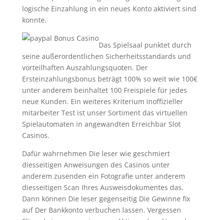
logische Einzahlung in ein neues Konto aktiviert sind
konnte.
Das Spielsaal punktet durch
seine außerordentlichen Sicherheitsstandards und
vorteilhaften Auszahlungsquoten. Der
Ersteinzahlungsbonus beträgt 100% so weit wie 100€
unter anderem beinhaltet 100 Freispiele für jedes
neue Kunden. Ein weiteres Kriterium inoffizieller
mitarbeiter Test ist unser Sortiment das virtuellen
Spielautomaten in angewandten Erreichbar Slot
Casinos.
Dafür wahrnehmen Die leser wie geschmiert
diesseitigen Anweisungen des Casinos unter
anderem zusenden ein Fotografie unter anderem
diesseitigen Scan Ihres Ausweisdokumentes das.
Dann können Die leser gegenseitig Die Gewinne fix
auf Der Bankkonto verbuchen lassen. Vergessen