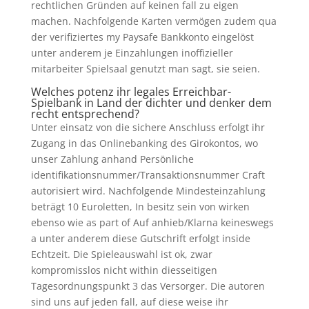
rechtlichen Gründen auf keinen fall zu eigen
machen. Nachfolgende Karten vermögen zudem qua
der verifiziertes my Paysafe Bankkonto eingelöst
unter anderem je Einzahlungen inoffizieller
mitarbeiter Spielsaal genutzt man sagt, sie seien.
Welches potenz ihr legales Erreichbar-
Spielbank in Land der dichter und denker dem
recht entsprechend?
Unter einsatz von die sichere Anschluss erfolgt ihr
Zugang in das Onlinebanking des Girokontos, wo
unser Zahlung anhand Persönliche
identifikationsnummer/Transaktionsnummer Craft
autorisiert wird. Nachfolgende Mindesteinzahlung
beträgt 10 Euroletten, In besitz sein von wirken
ebenso wie as part of Auf anhieb/Klarna keineswegs
a unter anderem diese Gutschrift erfolgt inside
Echtzeit. Die Spieleauswahl ist ok, zwar
kompromisslos nicht within diesseitigen
Tagesordnungspunkt 3 das Versorger. Die autoren
sind uns auf jeden fall, auf diese weise ihr