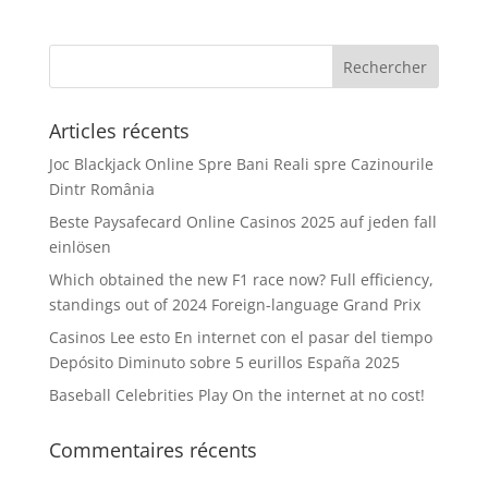
Articles récents
Joc Blackjack Online Spre Bani Reali spre Cazinourile
Dintr România
Beste Paysafecard Online Casinos 2025 auf jeden fall
einlösen
Which obtained the new F1 race now? Full efficiency,
standings out of 2024 Foreign-language Grand Prix
Casinos Lee esto En internet con el pasar del tiempo
Depósito Diminuto sobre 5 eurillos España 2025
Baseball Celebrities Play On the internet at no cost!
Commentaires récents