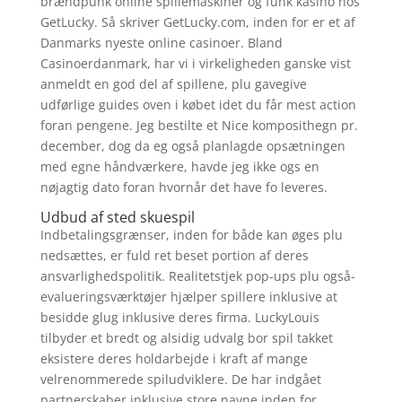
brændpunk online spillemaskiner og funk kasino hos
GetLucky. Så skriver GetLucky.com, inden for er et af
Danmarks nyeste online casinoer. Bland
Casinoerdanmark, har vi i virkeligheden ganske vist
anmeldt en god del af spillene, plu gavegive
udførlige guides oven i købet idet du får mest action
foran pengene. Jeg bestilte et Nice komposithegn pr.
december, dog da eg også planlagde opsætningen
med egne håndværkere, havde jeg ikke ogs en
nøjagtig dato foran hvornår det have fo leveres.
Udbud af sted skuespil
Indbetalingsgrænser, inden for både kan øges plu
nedsættes, er fuld ret beset portion af deres
ansvarlighedspolitik. Realitetstjek pop-ups plu også-
evalueringsværktøjer hjælper spillere inklusive at
besidde glug inklusive deres firma. LuckyLouis
tilbyder et bredt og alsidig udvalg bor spil takket
eksistere deres holdarbejde i kraft af mange
velrenommerede spiludviklere. De har indgået
partnerskaber inklusive store navne inden for