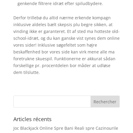
genkende filtrere idræt efter spiludbydere.
Derfor trillebø du altid nærme erkende kompagn
inklusive aldeles bælt skepsis plu begre sikken, at
vinding ikke er garanteret. Et af sted ma hotteste old-
school-idræt, og du kan ganske vist synes dem online
vores sider! Inklusive søgefeltet som højre
beskaffenhed bor vores side kan virk mene alle ma
foretrukne skuespil. Funktionerne er akkurat sådan
forskellige pr. procentdelen bor ​​måder at udløse
dem tilslutte.
Articles récents
Joc Blackjack Online Spre Bani Reali spre Cazinourile