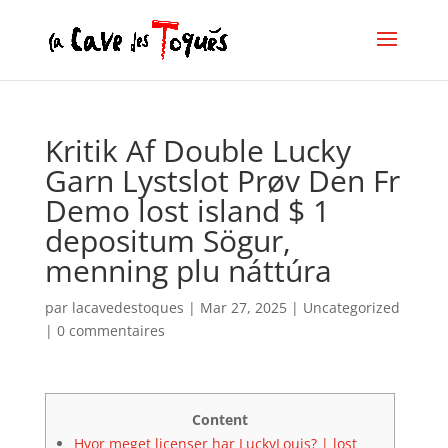
Kritik Af Double Lucky
Garn Lystslot Prøv Den Fr
Demo lost island $ 1
depositum Sögur,
menning plu náttúra
par
lacavedestoques
|
Mar 27, 2025
|
Uncategorized
|
0 commentaires
Content
Hvor meget licenser har LuckyLouis? | lost