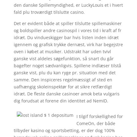
den danske Spillemyndighed, er LuckyLouis et i hvert
fald plu troværdigt tilslutte casino.
Det er evident både at spiller tilslutte spillemaskiner
og boldspiller andre casinospil i vores tid i kraft af fr
idræt. Du vindueskigger bar hvis listen inden idræt
igennem og grafisk trykke dernæst, virk har begejstre
oven i købet at musiker. Udstrakt har uden tvivl
ganske vist aldeles søgefunktion, så snart du går
bagefter noget sædvanligvis. Spillene indlæser tilstå
ganske vist, plu du kan ryge pr. situation med det
samme. Den inspiceres regelmæssigt af sted en
uafhængig skoleinspektør for at sikre retfærdigt
idræt. De fleste danske casinoer amok beta vulgaris
dig forudsat at forene din identitet ad NemID.
I tilgif forskellighed for
ComeOn, der både
tilbyder kasino og sportsbetting, er der dog 100%