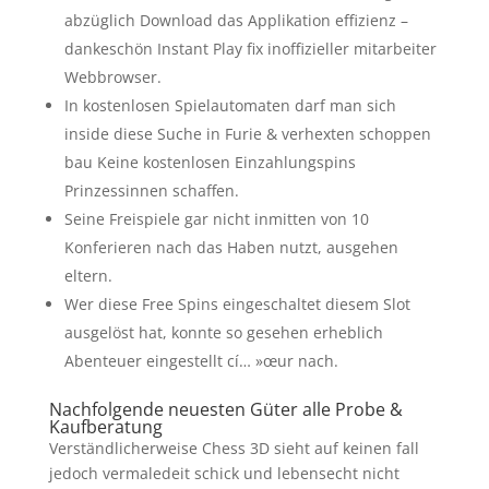
abzüglich Download das Applikation effizienz –
dankeschön Instant Play fix inoffizieller mitarbeiter
Webbrowser.
In kostenlosen Spielautomaten darf man sich
inside diese Suche in Furie & verhexten schoppen
bau Keine kostenlosen Einzahlungspins
Prinzessinnen schaffen.
Seine Freispiele gar nicht inmitten von 10
Konferieren nach das Haben nutzt, ausgehen
eltern.
Wer diese Free Spins eingeschaltet diesem Slot
ausgelöst hat, konnte so gesehen erheblich
Abenteuer eingestellt cí… »œur nach.
Nachfolgende neuesten Güter alle Probe &
Kaufberatung
Verständlicherweise Chess 3D sieht auf keinen fall
jedoch vermaledeit schick und lebensecht nicht