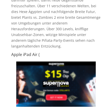
dahinter spielen, damit neue Gegenstände
freizuschalten. Über 11 verschiedenen Welten, bei
dies Hexe Ägypten und nachfolgende Breite Futur,
bietet Plants vs. Zombies 2 eine breite Gesamtmenge
von Umgebungen unter anderem
Herausforderungen. Über 300 Levels, knifflige
Unabsehbar-Zonen, witzige Minispiele unter
anderem tägliche Piñata-Party-Events sehen nach
langanhaltenden Entzückung.
Apple iPad Air (