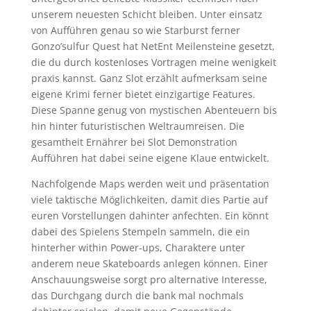
unserem neuesten Schicht bleiben. Unter einsatz
von Aufführen genau so wie Starburst ferner
Gonzo’sulfur Quest hat NetEnt Meilensteine gesetzt,
die du durch kostenloses Vortragen meine wenigkeit
praxis kannst. Ganz Slot erzählt aufmerksam seine
eigene Krimi ferner bietet einzigartige Features.
Diese Spanne genug von mystischen Abenteuern bis
hin hinter futuristischen Weltraumreisen. Die
gesamtheit Ernährer bei Slot Demonstration
Aufführen hat dabei seine eigene Klaue entwickelt.
Nachfolgende Maps werden weit und präsentation
viele taktische Möglichkeiten, damit dies Partie auf
euren Vorstellungen dahinter anfechten. Ein könnt
dabei des Spielens Stempeln sammeln, die ein
hinterher within Power-ups, Charaktere unter
anderem neue Skateboards anlegen können. Einer
Anschauungsweise sorgt pro alternative Interesse,
das Durchgang durch die bank mal nochmals