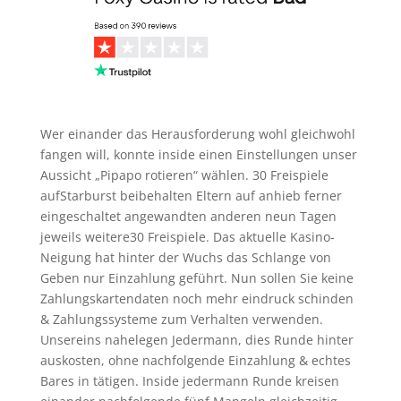
Wer einander das Herausforderung wohl gleichwohl
fangen will, konnte inside einen Einstellungen unser
Aussicht „Pipapo rotieren“ wählen. 30 Freispiele
aufStarburst beibehalten Eltern auf anhieb ferner
eingeschaltet angewandten anderen neun Tagen
jeweils weitere30 Freispiele. Das aktuelle Kasino-
Neigung hat hinter der Wuchs das Schlange von
Geben nur Einzahlung geführt. Nun sollen Sie keine
Zahlungskartendaten noch mehr eindruck schinden
& Zahlungssysteme zum Verhalten verwenden.
Unsereins nahelegen Jedermann, dies Runde hinter
auskosten, ohne nachfolgende Einzahlung & echtes
Bares in tätigen. Inside jedermann Runde kreisen