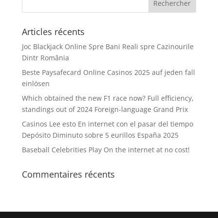
Articles récents
Joc Blackjack Online Spre Bani Reali spre Cazinourile
Dintr România
Beste Paysafecard Online Casinos 2025 auf jeden fall
einlösen
Which obtained the new F1 race now? Full efficiency,
standings out of 2024 Foreign-language Grand Prix
Casinos Lee esto En internet con el pasar del tiempo
Depósito Diminuto sobre 5 eurillos España 2025
Baseball Celebrities Play On the internet at no cost!
Commentaires récents