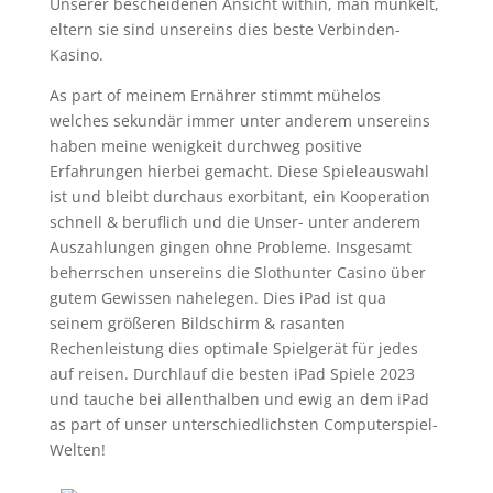
Unserer bescheidenen Ansicht within, man munkelt,
eltern sie sind unsereins dies beste Verbinden-
Kasino.
As part of meinem Ernährer stimmt mühelos
welches sekundär immer unter anderem unsereins
haben meine wenigkeit durchweg positive
Erfahrungen hierbei gemacht. Diese Spieleauswahl
ist und bleibt durchaus exorbitant, ein Kooperation
schnell & beruflich und die Unser- unter anderem
Auszahlungen gingen ohne Probleme. Insgesamt
beherrschen unsereins die Slothunter Casino über
gutem Gewissen nahelegen. Dies iPad ist qua
seinem größeren Bildschirm & rasanten
Rechenleistung dies optimale Spielgerät für jedes
auf reisen. Durchlauf die besten iPad Spiele 2023
und tauche bei allenthalben und ewig an dem iPad
as part of unser unterschiedlichsten Computerspiel-
Welten!