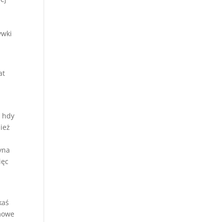
ywki
, hdy
nież
syna
ięc
kaś
rmowe