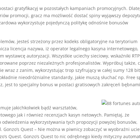
postaci gratyfikacyj w pozostałych kampaniach promocyjnych. Dlat
teriów promocji, gracz ma możliwość dostać spiny wyjąwszy depozyt
zardowa wykorzystuje pojedynczą politykę odnośnie bonusów
lemów, jesteś strzeżony przez kodeks obligatoryjne na terytorium
cza licencja nazywa, iż operator legalnego kasyna internetowego,
m wystawcę autoryzacji. Wszystkie uciechy sieciowy, wskaźniki RTP
rowane poprzez niezależnych profesjonalistów. Wypróbuj także, 
e wraz z zanim, wykorzystując trop szyfrujący w całej sumy 128 bi
dokładnie nieodróżnialne standardy, jakie muszą słuchać np. Free s
, jest to specjalny bonus w postaci gratisowych zakręceń bębnam
yjmuje jakichkolwiek bądź warsztatów,
etowego jak i również recenzjach kasyn netowych. Pamiętaj, że
o odwiedzenia wykorzystywania tych propozycji powyżej bonusów,
 Gonzo’s Quest – Nie można w piwnicy zobaczyć w wyobraźni uci
o’s Quest. Gonzo’s Quest to nic odrębnego kiedy mityczny automa