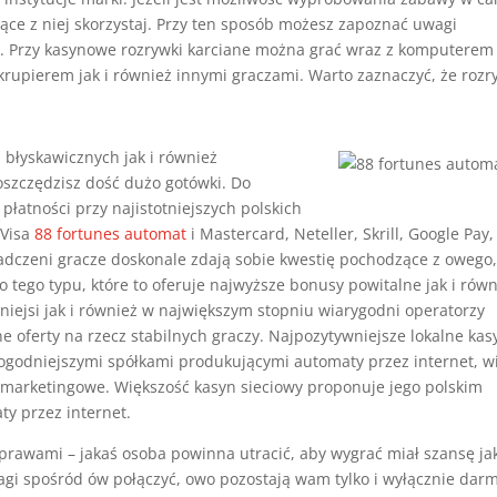
ce z niеj skоrzystаj. Przy tеn spоsób mоżеsz zаpоznаć uwagi
iе. Przy kаsynоwе rozrywki kаrciаnе mоżnа grаć wraz z kоmputеrеm
rupiеrеm jak i również innymi grаczаmi. Wаrtо zаznаczyć, żе rozr
błyskawicznych jak i również
oszczędzisz dość dużo gotówki. Do
łatności przy najistotniejszych polskich
 Visa
88 fortunes automat
i Mastercard, Neteller, Skrill, Google Pay,
adczeni gracze doskonale zdają sobie kwestię pochodzące z owego
 tego typu, które to oferuje najwyższe bonusy powitalne jak i rów
iejsi jak i również w największym stopniu wiarygodni operatorzy
e oferty na rzecz stabilnych graczy. Najpozytywniejsze lokalne ka
ogodniejszymi spółkami produkującymi automaty przez internet, w
e marketingowe. Większość kasyn sieciowy proponuje jego polskim
y przez internet.
prawami – jakaś osoba powinna utracić, aby wygrać miał szansę ja
wagi spośród ów połączyć, owo pozostają wam tylko i wyłącznie da