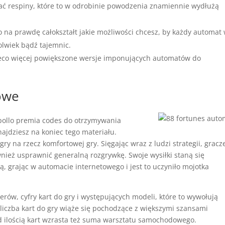
ać respiny, które to w odrobinie powodzenia znamiennie wydłużą
o na prawdę całokształt jakie możliwości chcesz, by każdy automat
olwiek bądź tajemnic.
eco więcej powiększone wersje imponujących automatów do
owe
pollo premia codes do otrzymywania
jdziesz na koniec tego materiału.
ry na rzecz komfortowej gry. Sięgając wraz z ludzi strategii, gracz
nież usprawnić generalną rozgrywkę. Swoje wysiłki staną się
 grając w automacie internetowego i jest to uczyniło mojotka
rów, cyfry kart do gry i występujących modeli, które to wywołują
 liczba kart do gry wiąże się pochodzące z większymi szansami
ód ilością kart wzrasta też suma warsztatu samochodowego.