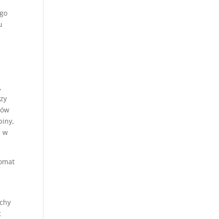
ego
u
,
czy
tów
piny,
i w
echy
t