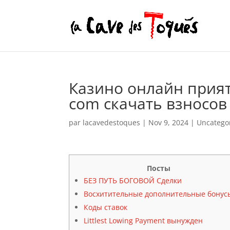
Казино онлайн прия
com скачать взносов
par
lacavedestoques
|
Nov 9, 2024
|
Uncatego
Посты
БЕЗ ПУТЬ БОГОВОЙ Сделки
Восхитительные дополнительные бонус
Коды ставок
Littlest Lowing Payment вынужден