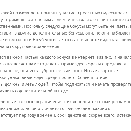
икакой возможности принять участие в реальных видеоиграх с
ут применяться к новым людям, и несколько онлайн-казино та
ственными. Поскольку следующие бонусы могут быть не иметь, 
 ставит в другие дополнительные бонусы, они, но они набирают
 возможности.Но убедитесь, что вы начинаете видеть условия
 начать круглые ограничения.
ся важной частью каждого бонуса в интернет -казино, и начало
 это позволяет вам это делать. Прямо здесь фразы определяют,
и раньше, они могут убрать ее выигрыш. Новые азартные
вки уникальные коды, среди прочего, более плотное
еры должны иметь людей, чтобы подписаться и начать проверят
заявить о дополнительной выгоде.
еленные часовые ограничения с их дополнительными рекламн
ько эпохой, но он отличается от вас онлайн -казино к
етствует периоду времени, срок действия, скорее всего, истека