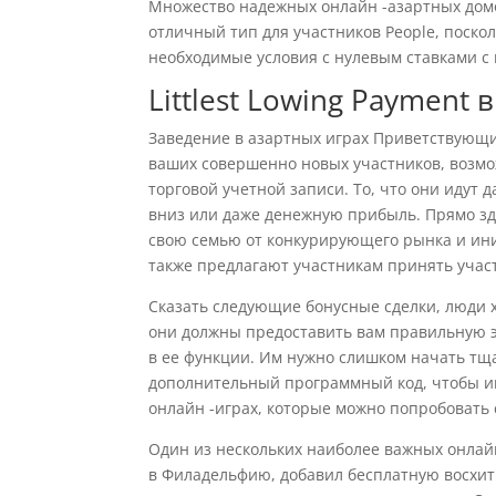
Множество надежных онлайн -азартных домов
отличный тип для участников People, поско
необходимые условия с нулевым ставками с
Littlest Lowing Payment
Заведение в азартных играх Приветствующи
ваших совершенно новых участников, возмож
торговой учетной записи. То, что они идут
вниз или даже денежную прибыль. Прямо з
свою семью от конкурирующего рынка и ин
также предлагают участникам принять участ
Сказать следующие бонусные сделки, люди х
они должны предоставить вам правильную э
в ее функции. Им нужно слишком начать тща
дополнительный программный код, чтобы им
онлайн -играх, которые можно попробовать 
Один из нескольких наиболее важных онлай
в Филадельфию, добавил бесплатную восхит