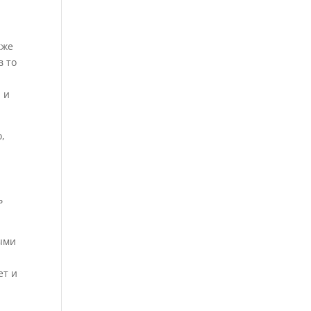
кже
в то
 и
,
ь
ыми
ет и