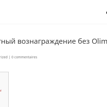
тный вознаграждение без Oli
rized
|
0 commentaires
ы