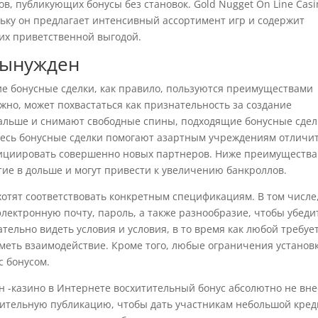
, публикующих бонусы без становок. Gold Nugget On Line Casi
льку он предлагает интенсивный ассортимент игр и содержит
 их приветственной выгодой.
 вынужден
е бонусные сделки, как правило, пользуются преимуществами
но, может похвастаться как признательность за создание
 дальше и снимают свободные спины, подходящие бонусные сде
десь бонусные сделки помогают азартным учреждениям отличи
ициировать совершенно новых партнеров. Ниже преимущества
ие в дольше и могут привести к увеличению банкроллов.
отят соответствовать конкретным спецификациям. В том числе
лектронную почту, пароль, а также разнообразие, чтобы убеди
тельно видеть условия и условия, в то время как любой требуе
еть взаимодействие. Кроме того, любые ограничения установ
с бонусом.
н -казино в Интернете восхитительный бонус абсолютно не вн
ительную публикацию, чтобы дать участникам небольшой кред