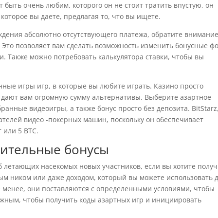
т быть очень любим, которого он не стоит тратить впустую, он
которое вы даете, предлагая то, что вы ищете.
ждения абсолютно отсутствующего платежа, обратите внимание
. Это позволяет вам сделать возможность изменить бонусные ф
. Также можно потребовать калькулятора ставки, чтобы вы
ные игры игр, в которые вы любите играть. Казино просто
 дают вам огромную сумму альтернативы. Выберите азартное
анные видеоигры, а также бонус просто без депозита. BitStarz,
ателей видео -покерных машин, поскольку он обеспечивает
 или 5 BTC.
нительные бонусы
б летающих насекомых новых участников, если вы хотите полу
ым ником или даже доходом, который вы можете использовать 
 не менее, они поставляются с определенными условиями, чтобы
жным, чтобы получить коды азартных игр и инициировать